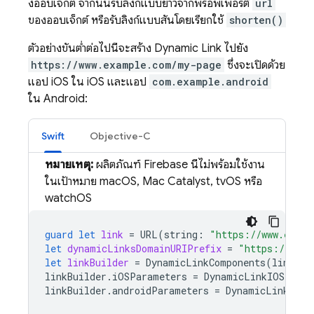
งออบเจ็กต์ จากนั้นรับลิงก์แบบยาวจากพร็อพเพอร์ตี้
url
ของออบเจ็กต์ หรือรับลิงก์แบบสั้นโดยเรียกใช้
shorten()
ตัวอย่างขั้นต่ำต่อไปนี้จะสร้าง
Dynamic Link
ไปยัง
https://www.example.com/my-page
ซึ่งจะเปิดด้วย
แอป iOS ใน iOS และแอป
com.example.android
ใน Android:
Swift
Objective-C
หมายเหตุ:
ผลิตภัณฑ์ Firebase นี้ไม่พร้อมใช้งาน
ในเป้าหมาย macOS, Mac Catalyst, tvOS หรือ
watchOS
guard
let
link
=
URL
(
string
:
"https://www.examp
let
dynamicLinksDomainURIPrefix
=
"https://exam
let
linkBuilder
=
DynamicLinkComponents
(
link
:
l
linkBuilder
.
iOSParameters
=
DynamicLinkIOSParam
linkBuilder
.
androidParameters
=
DynamicLinkAndr