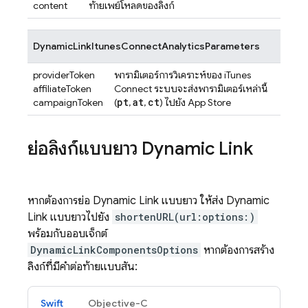
content
ท้ายเพย์โหลดของลิงก์
DynamicLinkItunesConnectAnalyticsParameters
providerToken
พารามิเตอร์การวิเคราะห์ของ iTunes
affiliateToken
Connect ระบบจะส่งพารามิเตอร์เหล่านี้
pt
at
ct
campaignToken
(
,
,
) ไปยัง App Store
ย่อลิงก์แบบยาว
Dynamic Link
หากต้องการย่อ
Dynamic Link
แบบยาว ให้ส่ง
Dynamic
Link
แบบยาวไปยัง
shortenURL(url:options:)
พร้อมกับออบเจ็กต์
DynamicLinkComponentsOptions
หากต้องการสร้าง
ลิงก์ที่มีคำต่อท้ายแบบสั้น:
Swift
Objective-C