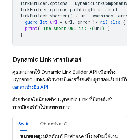
linkBuilder
.
options
=
DynamicLinkComponentsOpti
linkBuilder
.
options
.
pathLength
=
.
short
linkBuilder
.
shorten
()
{
url
,
warnings
,
error
in
guard
let
url
=
url
,
error
!=
nil
else
{
retu
print
(
"The short URL is: 
\(
url
)
"
)
}
Dynamic Link
พารามิเตอร์
คุณสามารถใช้
Dynamic Link
Builder API เพื่อสร้าง
Dynamic Links
ด้วยพารามิเตอร์ที่รองรับ ดูรายละเอียดได้ที่
เอกสารอ้างอิง API
ตัวอย่างต่อไปนี้จะสร้าง
Dynamic Link
ที่มีการตั้งค่า
พารามิเตอร์ทั่วไปหลายรายการ
Swift
Objective-C
หมายเหตุ:
ผลิตภัณฑ์ Firebase นี้ไม่พร้อมใช้งาน