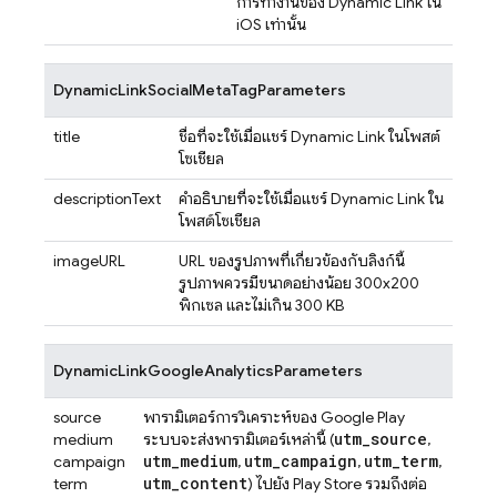
การทำงานของ
Dynamic Link
ใน
iOS เท่านั้น
DynamicLinkSocialMetaTagParameters
title
ชื่อที่จะใช้เมื่อแชร์
Dynamic Link
ในโพสต์
โซเชียล
descriptionText
คำอธิบายที่จะใช้เมื่อแชร์
Dynamic Link
ใน
โพสต์โซเชียล
imageURL
URL ของรูปภาพที่เกี่ยวข้องกับลิงก์นี้
รูปภาพควรมีขนาดอย่างน้อย 300x200
พิกเซล และไม่เกิน 300 KB
DynamicLinkGoogleAnalyticsParameters
source
พารามิเตอร์การวิเคราะห์ของ Google Play
utm
_
source
medium
ระบบจะส่งพารามิเตอร์เหล่านี้ (
,
utm
_
medium
utm
_
campaign
utm
_
term
campaign
,
,
,
utm
_
content
term
) ไปยัง Play Store รวมถึงต่อ