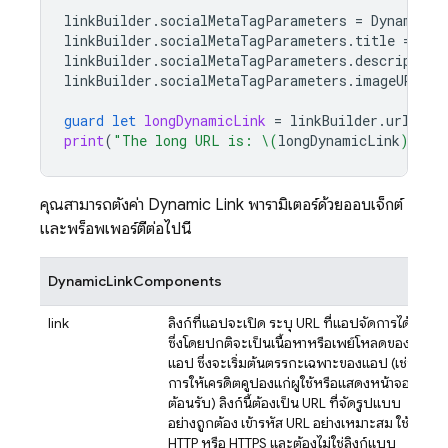
linkBuilder
.
socialMetaTagParameters
=
DynamicLi
linkBuilder
.
socialMetaTagParameters
.
title
=
"Ex
linkBuilder
.
socialMetaTagParameters
.
description
linkBuilder
.
socialMetaTagParameters
.
imageURL
=
guard
let
longDynamicLink
=
linkBuilder
.
url
els
print
(
"The long URL is: 
\(
longDynamicLink
)
"
)
คุณสามารถตั้งค่า
Dynamic Link
พารามิเตอร์ด้วยออบเจ็กต์
และพร็อพเพอร์ตี้ต่อไปนี้
DynamicLinkComponents
link
ลิงก์ที่แอปจะเปิด ระบุ URL ที่แอปจัดการได้
ซึ่งโดยปกติจะเป็นเนื้อหาหรือเพย์โหลดของ
แอป ซึ่งจะเริ่มต้นตรรกะเฉพาะของแอป (เช่น
การให้เครดิตคูปองแก่ผู้ใช้หรือแสดงหน้าจอ
ต้อนรับ) ลิงก์นี้ต้องเป็น URL ที่จัดรูปแบบ
อย่างถูกต้อง เข้ารหัส URL อย่างเหมาะสม ใช้
HTTP หรือ HTTPS และต้องไม่ใช่ลิงก์แบบ