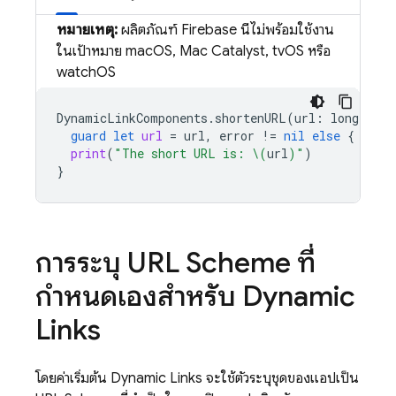
หมายเหตุ:
ผลิตภัณฑ์ Firebase นี้ไม่พร้อมใช้งาน
ในเป้าหมาย macOS, Mac Catalyst, tvOS หรือ
watchOS
DynamicLinkComponents
.
shortenURL
(
url
:
longLinkU
guard
let
url
=
url
,
error
!=
nil
else
{
retu
print
(
"The short URL is: 
\(
url
)
"
)
}
การระบุ URL Scheme ที่
กำหนดเองสำหรับ
Dynamic
Links
โดยค่าเริ่มต้น
Dynamic Links
จะใช้ตัวระบุชุดของแอปเป็น