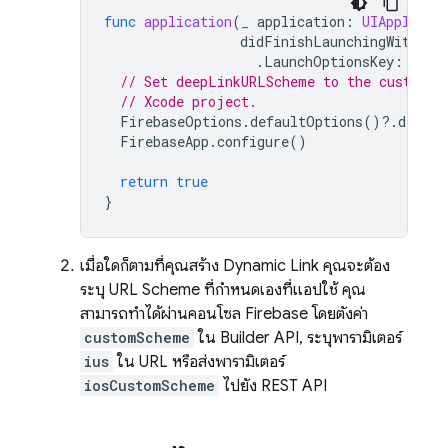
func
application
(
_
application
:
UIApplicat
didFinishLaunchingWithOpt
.
LaunchOptionsKey
:
Any
]
// Set deepLinkURLScheme to the custom U
// Xcode project.
FirebaseOptions
.
defaultOptions
()?.
deepLi
FirebaseApp
.
configure
()
return
true
}
เมื่อใดก็ตามที่คุณสร้าง
Dynamic Link
คุณจะต้อง
ระบุ URL Scheme ที่กำหนดเองที่แอปใช้ คุณ
สามารถทำได้ผ่านคอนโซล
Firebase
โดยตั้งค่า
customScheme
ใน Builder API, ระบุพารามิเตอร์
ius
ใน URL หรือส่งพารามิเตอร์
iosCustomScheme
ไปยัง REST API