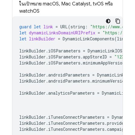
ในเป้าหมาย macOS, Mac Catalyst, tvOS หรือ
watchOS
guard
let
link
=
URL
(
string
:
"https://www.examp
let
dynamicLinksDomainURIPrefix
=
"https://exam
let
linkBuilder
=
DynamicLinkComponents
(
link
:
l
linkBuilder
.
iOSParameters
=
DynamicLinkIOSParam
linkBuilder
.
iOSParameters
.
appStoreID
=
"1234567
linkBuilder
.
iOSParameters
.
minimumAppVersion
=
"
linkBuilder
.
androidParameters
=
DynamicLinkAndr
linkBuilder
.
androidParameters
.
minimumVersion
=
linkBuilder
.
analyticsParameters
=
DynamicLinkGo
linkBuilder
.
iTunesConnectParameters
=
DynamicLi
linkBuilder
.
iTunesConnectParameters
.
providerTok
linkBuilder
.
iTunesConnectParameters
.
campaignTok