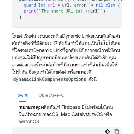
guard
let
url
=
url
,
error
!=
nil
else
{
retu
print
(
"The short URL is: 
\(
url
)
"
)
}
โดยค่าเริ่มต้น ระบบจะสร้าง
Dynamic Links
แบบสั้นด้วยคำ
ต่อท้ายลิงก์ที่มีอักขระ 17 ตัว ซึ่ง ทำให้แทบเป็นไปไม่ได้เลย
ที่ใครจะเดา
Dynamic Link
ที่ถูกต้องได้ หากกรณีการใช้งาน
ของคุณไม่มีปัญหาหากมีคนเดาลิงก์แบบสั้นได้สำเร็จ คุณ
อาจต้องการสร้างคำต่อท้ายที่มีความยาวเท่าที่จำเป็นเพื่อให้
ไม่ซ้ำกัน ซึ่งคุณทำได้โดยตั้งค่าพร็อพเพอร์ตี้
dynamicLinkComponentsOptions
ดังนี้
Swift
Objective-C
หมายเหตุ:
ผลิตภัณฑ์ Firebase นี้ไม่พร้อมใช้งาน
ในเป้าหมาย macOS, Mac Catalyst, tvOS หรือ
watchOS