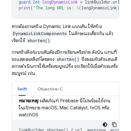
guard
let
longDynamicLink
=
linkBuilder
.
url
els
print
(
"The long URL is: 
\(
longDynamicLink
)
"
)
หากต้องการสร้าง
Dynamic Link
แบบสั้น ให้สร้าง
DynamicLinkComponents
ในลักษณะเดียวกัน แล้ว
เรียกใช้
shorten()
การสร้างลิงก์แบบสั้นต้องมีการเรียกเครือข่าย ดังนั้น แทนที่
จะแสดงผลลิงก์โดยตรง
shorten()
จึงยอมรับตัวแฮนเดิ
ลการดำเนินการให้เสร็จสมบูรณ์ซึ่ง จะเรียกใช้เมื่อคำขอเสร็จ
สมบูรณ์ เช่น
Swift
Objective-C
หมายเหตุ:
ผลิตภัณฑ์ Firebase นี้ไม่พร้อมใช้งาน
ในเป้าหมาย macOS, Mac Catalyst, tvOS หรือ
watchOS
linkBuilder
.
shorten
()
{
url
,
warnings
,
error
in