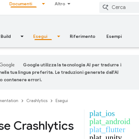
Documenti
Altro
Build
Esegui
Riferimento
Esempi
Google utilizza la tecnologia AI per tradurre i
ella tua lingua preferita. Le traduzioni generate dall'AI
 contenere errori.
entation
Crashlytics
Esegui
plat_ios
plat_android
se Crashlytics
plat_flutter
plat_unity