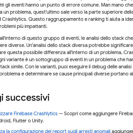
tti gli eventi hanno un punto di errore comune. Man mano che a
 un problema, quest'ultimo sale verso la parte superiore dell
d
Crashlytics
. Questo raggruppamento e ranking ti aiuta a ident
roblemi più impattanti.
all'interno di questo gruppo di eventi, le analisi dello stack c
re diverse. Un'analisi dello stack diversa potrebbe significare
re questa possibile differenza all'interno di un problema,
Cras
gni variante è un sottogruppo di eventi in un problema che ha
 stack simile. Con le varianti, puoi eseguire il debug delle analis
n problema e determinare se cause principali diverse portano al
i successivi
ilizzare
Firebase Crashlytics
— Scopri come aggiungere
Fireba
roid, Flutter o Unity.
za la configurazione dei report sugli arresti anomali
aggiungend