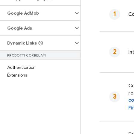
Google Ad
Mob
Co
Google Ads
Dynamic Links
In
PRODOTTI CORRELATI
Authentication
Extensions
Co
re
co
Fi