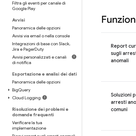
Filtra gli eventi per canale di
Google Play
Funzion
Avvisi
Panoramica delle opzioni
Avvisi via email o nella console
Integrazioni di base con Slack
,
Report cur
Jira e Pager
Duty
sugli arres
Avvisi personalizzati e canali
anomali
di notifica
Esportazione e analisi dei dati
Panoramica delle opzioni
Big
Query
Soluzioni p
Cloud Logging
arresti an
Risoluzione dei problemi e
comuni
domande frequenti
Verificare la tua
implementazione