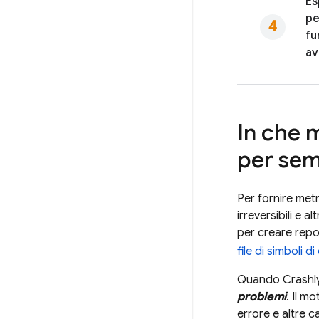
Es
pe
fu
av
In che
per sem
Per fornire metr
irreversibili e a
per creare repor
file di simboli 
Quando
Crashl
problemi
. Il m
errore e altre c