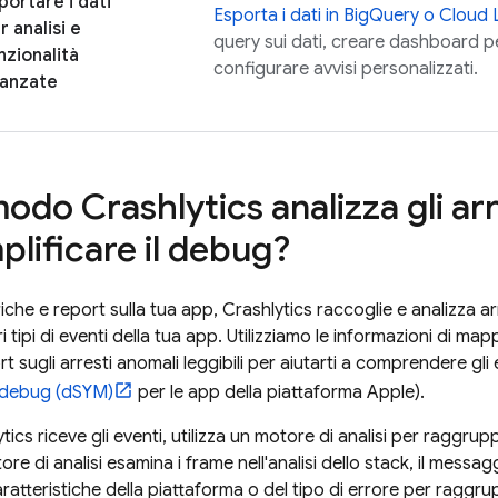
portare i dati
Esporta i dati in
BigQuery
o
Cloud 
r analisi e
query sui dati, creare dashboard p
nzionalità
configurare avvisi personalizzati.
anzate
 modo
Crashlytics
analizza gli ar
plificare il debug?
iche e report sulla tua app,
Crashlytics
raccoglie e analizza ar
ltri tipi di eventi della tua app. Utilizziamo le informazioni di ma
t sugli arresti anomali leggibili per aiutarti a comprendere gli 
di debug (dSYM)
per le app della piattaforma Apple).
ytics
riceve gli eventi, utilizza un motore di analisi per raggrupp
otore di analisi esamina i frame nell'analisi dello stack, il messag
aratteristiche della piattaforma o del tipo di errore per raggrup