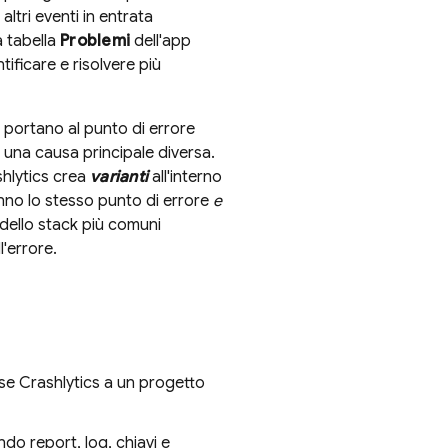
ltri eventi in entrata
a tabella
Problemi
dell'app
ificare e risolvere più
he portano al punto di errore
 una causa principale diversa.
hlytics
crea
varianti
all'interno
nno lo stesso punto di errore
e
i dello stack più comuni
l'errore.
se Crashlytics
a un progetto
o report, log, chiavi e