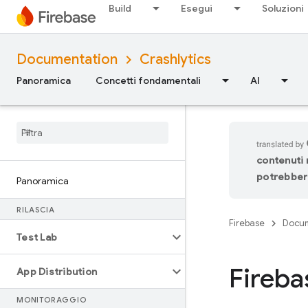
Build
Esegui
Soluzioni
Documentation
Crashlytics
Panoramica
Concetti fondamentali
AI
contenuti n
potrebbero
Panoramica
RILASCIA
Firebase
Docum
Test Lab
Fireba
App Distribution
MONITORAGGIO