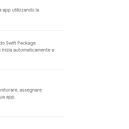
a app utilizzando la
ndo Swift Package
s
inizia automaticamente a
nitorare, assegnare
 tua app.