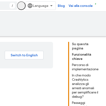
/
Blog
Vai alla console
Su questa
pagina
Funzionalità
chiave
Percorso di
implementazione
In che modo
Crashlytics
analizza gli
arresti anomali
per semplificare il
debug?
Passaggi