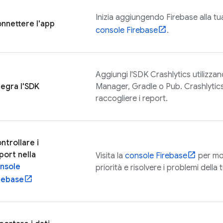
Inizia aggiungendo Firebase alla tu
nnettere l'app
console
Firebase
.
Aggiungi l'SDK
Crashlytics
utilizza
tegra l'SDK
Manager, Gradle o Pub.
Crashlytic
raccogliere i report.
ntrollare i
port nella
Visita la
console
Firebase
per mo
nsole
priorità e risolvere i problemi della
rebase