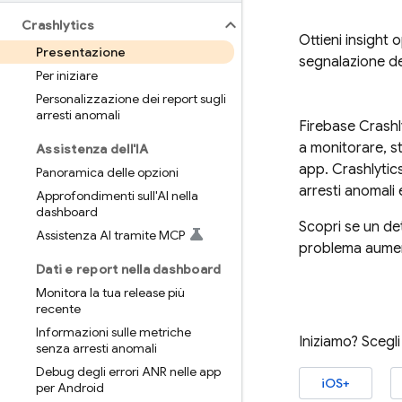
Crashlytics
Ottieni insight 
Presentazione
segnalazione deg
Per iniziare
Personalizzazione dei report sugli
arresti anomali
Firebase Crashl
a monitorare, st
Assistenza dell'IA
app.
Crashlytic
Panoramica delle opzioni
arresti anomali
Approfondimenti sull'AI nella
dashboard
Scopri se un det
Assistenza AI tramite MCP
problema aument
Dati e report nella dashboard
Monitora la tua release più
recente
Informazioni sulle metriche
Iniziamo? Scegli
senza arresti anomali
Debug degli errori ANR nelle app
iOS+
per Android