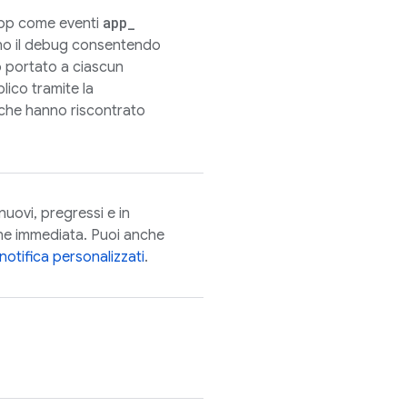
app
_
 app come eventi
cano il debug consentendo
o portato a ciascun
lico tramite la
 che hanno riscontrato
 nuovi, pregressi e in
ne immediata. Puoi anche
 notifica personalizzati
.