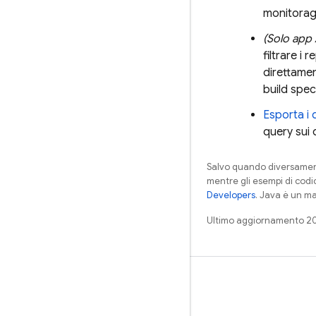
monitoragg
(Solo app
filtrare i
direttame
build spec
Esporta i 
query sui 
Salvo quando diversamente
mentre gli esempi di codi
Developers
. Java è un ma
Ultimo aggiornamento 2
Impara
Guide