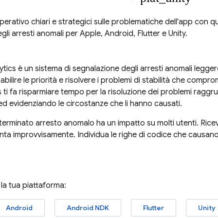
operativo chiari e strategici sulle problematiche dell'app con 
li arresti anomali per Apple, Android, Flutter e Unity.
ytics
è un sistema di segnalazione degli arresti anomali leggero
abilire le priorità e risolvere i problemi di stabilità che compro
s
ti fa risparmiare tempo per la risoluzione dei problemi raggr
 ed evidenziando le circostanze che li hanno causati.
erminato arresto anomalo ha un impatto su molti utenti. Ricevi
a improvvisamente. Individua le righe di codice che causano 
 la tua piattaforma:
Android
Android NDK
Flutter
Unity