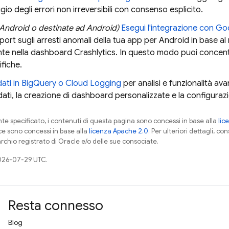
io degli errori non irreversibili con consenso esplicito.
 Android o destinate ad Android)
Esegui l'integrazione con
Goo
 report sugli arresti anomali della tua app per Android in base a
nte nella dashboard
Crashlytics
. In questo modo puoi concen
ifiche.
dati in
BigQuery
o
Cloud Logging
per analisi e funzionalità av
dati, la creazione di dashboard personalizzate e la configurazio
 specificato, i contenuti di questa pagina sono concessi in base alla
lic
ce sono concessi in base alla
licenza Apache 2.0
. Per ulteriori dettagli, co
rchio registrato di Oracle e/o delle sue consociate.
026-07-29 UTC.
Resta connesso
Blog