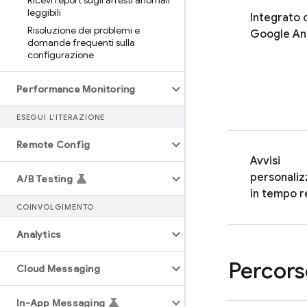
Ricevi report sugli arresti anomali
leggibili
Integrato 
Risoluzione dei problemi e
Google Ana
domande frequenti sulla
configurazione
Performance Monitoring
ESEGUI L'ITERAZIONE
Remote Config
Avvisi
personaliz
A
/
B Testing
in tempo r
COINVOLGIMENTO
Analytics
Percors
Cloud Messaging
In-App Messaging