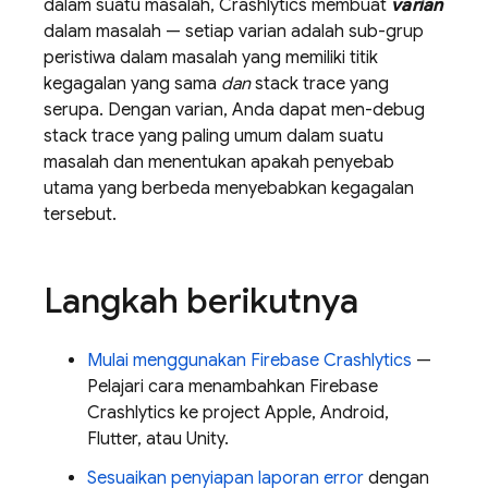
dalam suatu masalah,
Crashlytics
membuat
varian
dalam masalah — setiap varian adalah sub-grup
peristiwa dalam masalah yang memiliki titik
kegagalan yang sama
dan
stack trace yang
serupa. Dengan varian, Anda dapat men-debug
stack trace yang paling umum dalam suatu
masalah dan menentukan apakah penyebab
utama yang berbeda menyebabkan kegagalan
tersebut.
Langkah berikutnya
Mulai menggunakan
Firebase Crashlytics
—
Pelajari cara menambahkan
Firebase
Crashlytics
ke project Apple, Android,
Flutter, atau Unity.
Sesuaikan penyiapan laporan error
dengan