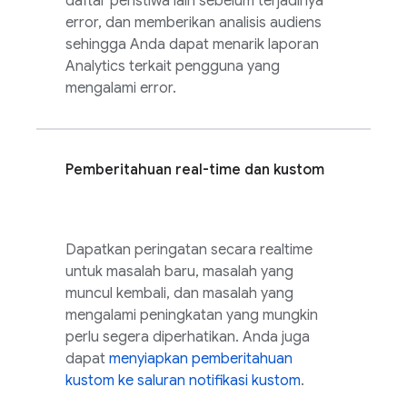
daftar peristiwa lain sebelum terjadinya
error, dan memberikan analisis audiens
sehingga Anda dapat menarik laporan
Analytics
terkait pengguna yang
mengalami error.
Pemberitahuan real-time dan kustom
Dapatkan peringatan secara realtime
untuk masalah baru, masalah yang
muncul kembali, dan masalah yang
mengalami peningkatan yang mungkin
perlu segera diperhatikan. Anda juga
dapat
menyiapkan pemberitahuan
kustom ke saluran notifikasi kustom
.