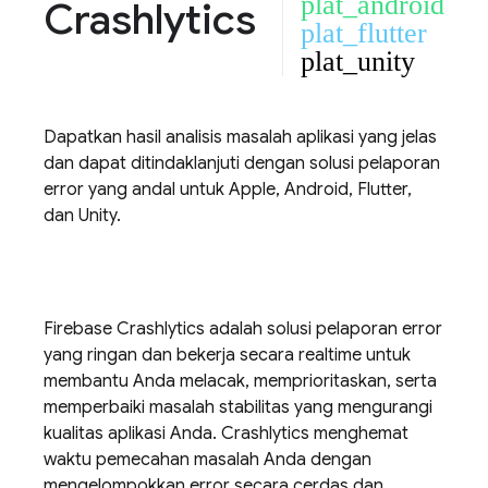
plat_android
Crashlytics
plat_flutter
plat_unity
Dapatkan hasil analisis masalah aplikasi yang jelas
dan dapat ditindaklanjuti dengan solusi pelaporan
error yang andal untuk Apple, Android, Flutter,
dan Unity.
Firebase Crashlytics
adalah solusi pelaporan error
yang ringan dan bekerja secara realtime untuk
membantu Anda melacak, memprioritaskan, serta
memperbaiki masalah stabilitas yang mengurangi
kualitas aplikasi Anda.
Crashlytics
menghemat
waktu pemecahan masalah Anda dengan
mengelompokkan error secara cerdas dan