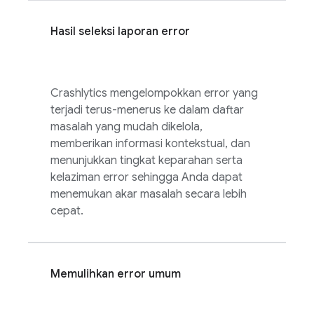
Hasil seleksi laporan error
Crashlytics
mengelompokkan error yang
terjadi terus-menerus ke dalam daftar
masalah yang mudah dikelola,
memberikan informasi kontekstual, dan
menunjukkan tingkat keparahan serta
kelaziman error sehingga Anda dapat
menemukan akar masalah secara lebih
cepat.
Memulihkan error umum