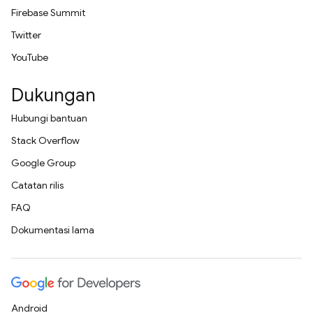
Firebase Summit
Twitter
YouTube
Dukungan
Hubungi bantuan
Stack Overflow
Google Group
Catatan rilis
FAQ
Dokumentasi lama
Android