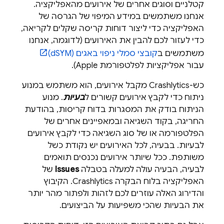
קטלניים וסוגים אחרים של אירועים מהאפליקציה.
אנחנו משתמשים במידע המיפוי של הגרסה של
האפליקציה כדי ליצור דוחות קריסה שקלים לקריאה,
כדי לעזור לכם להבין את האירועים (לדוגמה, אנחנו
משתמשים ב
קובצי סמלי ניפוי באגים (dSYM)
עבור אפליקציות לפלטפורמת Apple).
כש-
Crashlytics
מקבל אירועים, הוא משתמש במנוע
ניתוח כדי לקבץ אירועים קשורים ל
בעיות
. מנוע
הניתוח בודק את המסגרות בדוח קריסות, בהודעת
החריגה, בקוד השגיאה ובמאפיינים אחרים של
הפלטפורמה או של סוג השגיאה כדי לקבץ אירועים
לבעיות. בבעיה, לכל האירועים יש נקודת כשל
משותפת. ככל שיותר אירועים נכנסים תואמים
לבעיה, הבעיה עולה למעלה בטבלה
Issues
של
האפליקציה בלוח הבקרה
Crashlytics
. הקיבוץ
והדירוג האלה עוזרים לכם לזהות ולפתור מהר יותר
את הבעיות שהכי משפיעות על הביצועים.