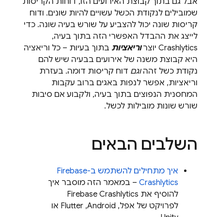
אבל גם בתוך קבוצת האירועים הזו, דוחות הקריסות
שמובילים לנקודת הכשל עשויים להיות שונים. ודוח
קריסות שונה יכול להצביע על שורש בעיה שונה. כדי
לייצג את ההבדל האפשרי הזה בתוך בעיה,
Crashlytics
יוצר
וריאציות
בתוך בעיות – כל וריאציה
היא קבוצת משנה של אירועים בבעיה שיש להם
נקודת כשל זהה
וגם
דוח קריסות דומה. בעזרת
וריאציות, אפשר לנפות באגים ברוב עקבות
המחסנית הנפוצים בתוך בעיה, ולקבוע אם סיבות
שורש שונות מובילות לכשל.
השלבים הבאים
איך מתחילים להשתמש ב-
Firebase
Crashlytics
– במאמר הזה מוסבר איך
להוסיף את
Firebase Crashlytics
לפרויקט של אפל, Android,‏ Flutter או