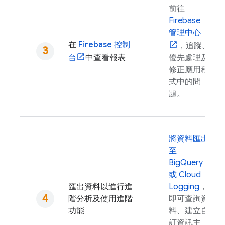
前往
Firebase
管理中心
在
Firebase
控制
，追蹤、
台
中查看報表
優先處理及
修正應用程
式中的問
題。
將資料匯出
至
BigQuery
或
Cloud
匯出資料以進行進
Logging
，
階分析及使用進階
即可查詢資
功能
料、建立自
訂資訊主