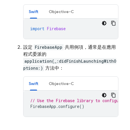
Swift
Objective-C
import
Firebase
設定
FirebaseApp
共用例項，通常是在應用
程式委派的
application(_:didFinishLaunchingWithO
ptions:)
方法中：
Swift
Objective-C
// Use the Firebase library to configure A
FirebaseApp
.
configure
()