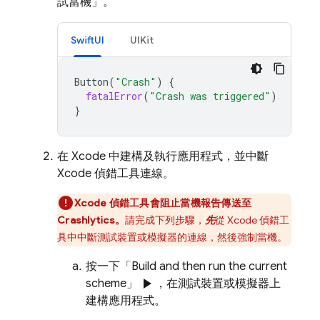
試當機」。
SwiftUI
UIKit
Button
(
"Crash"
)
{
fatalError
(
"Crash was triggered"
)
}
在 Xcode 中建構及執行應用程式，並中斷
Xcode 偵錯工具連線。
Xcode 偵錯工具會阻止當機報告傳送至
Crashlytics
。
請完成下列步驟，
先
從 Xcode 偵錯工
具中中斷測試裝置或模擬器的連線，然後強制當機。
按一下「Build and then run the current
play_arrow
scheme」
，在測試裝置或模擬器上
建構應用程式。