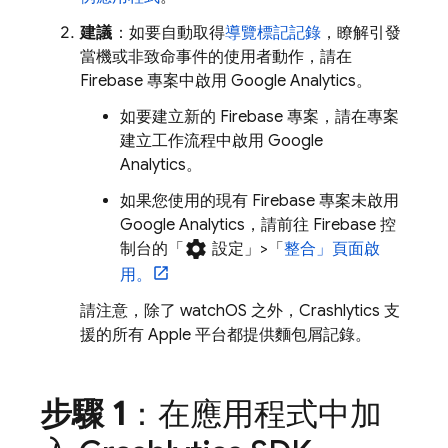
建議
：如要自動取得
導覽標記記錄
，瞭解引發
當機或非致命事件的使用者動作，請在
Firebase 專案中啟用
Google Analytics
。
如要建立新的 Firebase 專案，請在專案
建立工作流程中啟用
Google
Analytics
。
如果您使用的現有 Firebase 專案未啟用
Google Analytics
，請前往
Firebase
控
settings
制台的「
設定
」>「
整合」頁面啟
用。
請注意，除了 watchOS 之外，
Crashlytics
支
援的所有 Apple 平台都提供麵包屑記錄。
步驟 1
：在應用程式中加