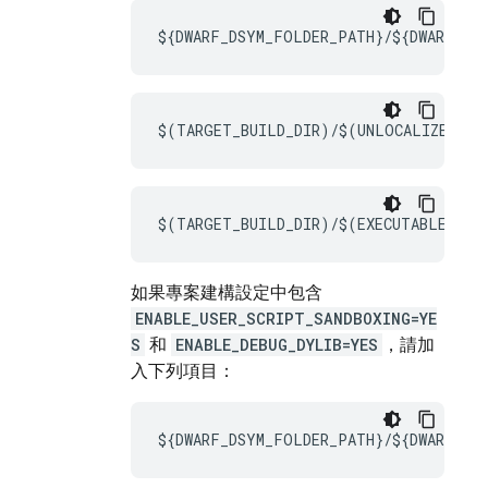
${DWARF_DSYM_FOLDER_PATH}/${DWARF_DSY
$(TARGET_BUILD_DIR)/$(UNLOCALIZED_RE
$(TARGET_BUILD_DIR)/$(EXECUTABLE_PAT
如果專案建構設定中包含
ENABLE_USER_SCRIPT_SANDBOXING=YE
S
和
ENABLE_DEBUG_DYLIB=YES
，請加
入下列項目：
${DWARF_DSYM_FOLDER_PATH}/${DWARF_DSY