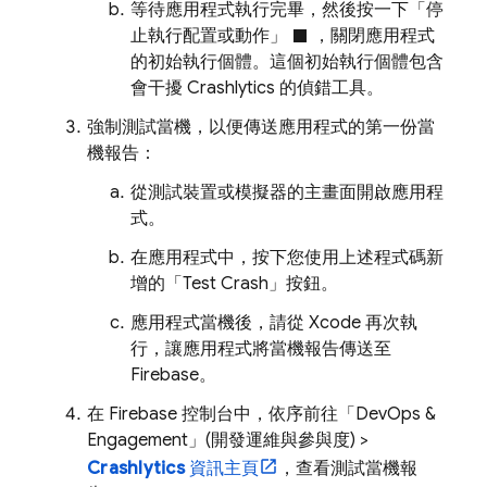
等待應用程式執行完畢，然後按一下「停
stop
止執行配置或動作」
，關閉應用程式
的初始執行個體。這個初始執行個體包含
會干擾
Crashlytics
的偵錯工具。
強制測試當機，以便傳送應用程式的第一份當
機報告：
從測試裝置或模擬器的主畫面開啟應用程
式。
在應用程式中，按下您使用上述程式碼新
增的「Test Crash」按鈕。
應用程式當機後，請從 Xcode 再次執
行，讓應用程式將當機報告傳送至
Firebase。
在
Firebase
控制台中，依序前往「DevOps &
Engagement」(開發運維與參與度)
>
Crashlytics
資訊主頁
，查看測試當機報