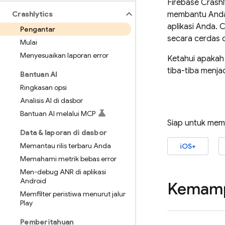
Firebase Crashl
Crashlytics
membantu Anda 
aplikasi Anda.
C
Pengantar
secara cerdas
Mulai
Menyesuaikan laporan error
Ketahui apakah
tiba-tiba menj
Bantuan AI
Ringkasan opsi
Analisis AI di dasbor
Bantuan AI melalui MCP
Siap untuk memu
Data & laporan di dasbor
Memantau rilis terbaru Anda
iOS+
Memahami metrik bebas error
Men-debug ANR di aplikasi
Android
Kemamp
Memfilter peristiwa menurut jalur
Play
Pemberitahuan