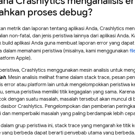
ana
Crashlytics
menganalisis e
hkan proses debug?
an metrik dan laporan tentang aplikasi Anda,
Crashlytics
meng
lian non-fatal, dan jenis peristiwa lainnya dari aplikasi Anda
 build aplikasi Anda guna membuat laporan error yang dapat
 dalam memahami peristiwa (misalnya, kami menggunakan
fi
latform Apple).
peristiwa,
Crashlytics
menggunakan mesin analisis untuk meng
ah
. Mesin analisis melihat frame dalam stack trace, pesan pe
enis error atau platform lain untuk mengelompokkan peristiwa 
u, semua peristiwa memiliki titik kegagalan yang sama. Karen
ok dengan suatu masalah, masalah tersebut akan muncul di b
i dasbor
Crashlytics
. Pengelompokan dan pemberian peringka
si dan memperbaiki masalah yang paling berdampak lebih cepa
alam grup peristiwa ini, stack trace yang mengarah ke titik
e yang berbeda dapat berarti penyebab utama yang berbeda