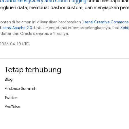
ta Anda ke
BigQuery
atau
Cloud Logging
untuk mendapatkan an
engkueri data, membuat dasbor kustom, dan menyiapkan pem
konten di halaman ini dilisensikan berdasarkan
Lisensi Creative Commons A
Lisensi Apache 2.0
. Untuk mengetahui informasi selengkapnya, lihat
Kebi
aftar dari Oracle dan/atau afiliasinya.
a 2026-04-10 UTC.
Tetap terhubung
Blog
Firebase Summit
Twitter
YouTube