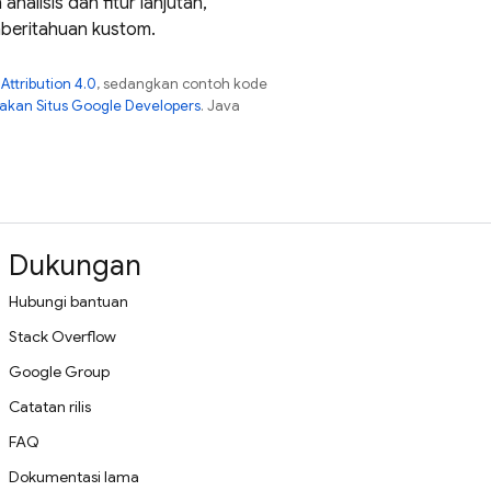
alisis dan fitur lanjutan,
beritahuan kustom.
ttribution 4.0
, sedangkan contoh kode
jakan Situs Google Developers
. Java
Dukungan
Hubungi bantuan
Stack Overflow
Google Group
Catatan rilis
FAQ
Dokumentasi lama