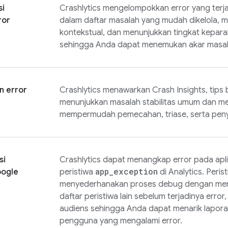
si
Crashlytics
mengelompokkan error yang terja
ror
dalam daftar masalah yang mudah dikelola, 
kontekstual, dan menunjukkan tingkat kepara
sehingga Anda dapat menemukan akar masala
n error
Crashlytics
menawarkan Crash Insights, tips
menunjukkan masalah stabilitas umum dan m
mempermudah pemecahan, triase, serta peny
si
Crashlytics
dapat menangkap error pada apli
app
_
exception
ogle
peristiwa
di
Analytics
. Peris
menyederhanakan proses debug dengan mem
daftar peristiwa lain sebelum terjadinya error
audiens sehingga Anda dapat menarik lapor
pengguna yang mengalami error.