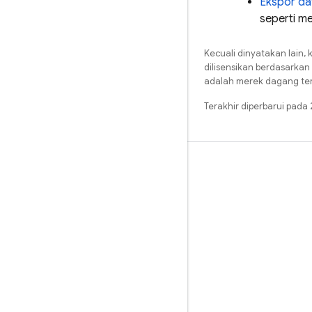
Ekspor da
seperti m
Kecuali dinyatakan lain, 
dilisensikan berdasarkan
adalah merek dagang terd
Terakhir diperbarui pad
Pelajari
Panduan
Referensi
Sampel
Library
GitHub