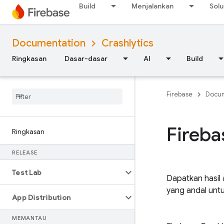
Build
Menjalankan
Solu
Documentation
Crashlytics
Ringkasan
Dasar-dasar
AI
Build
Firebase
Docum
Fireba
Ringkasan
RELEASE
Test Lab
Dapatkan hasil 
yang andal untuk
App Distribution
MEMANTAU