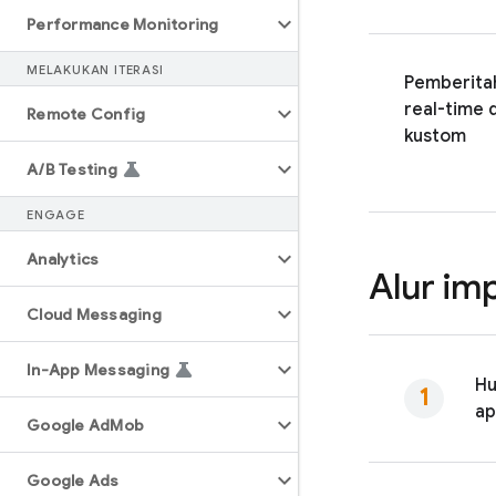
Performance Monitoring
MELAKUKAN ITERASI
Pemberita
real-time 
Remote Config
kustom
A
/
B Testing
ENGAGE
Analytics
Alur im
Cloud Messaging
In-App Messaging
Hu
ap
Google Ad
Mob
Google Ads