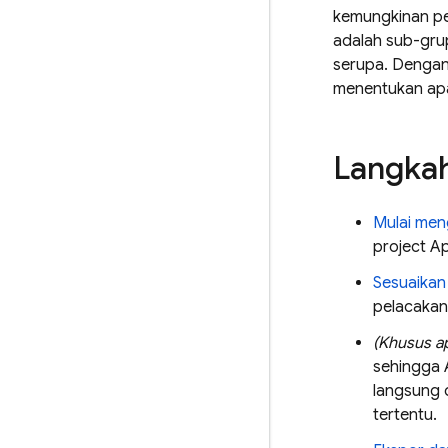
kemungkinan p
adalah sub-grup
serupa. Dengan
menentukan ap
Langkah
Mulai me
project Ap
Sesuaikan
pelacakan 
(Khusus ap
sehingga 
langsung 
tertentu.