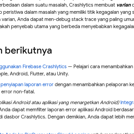
erbedaan dalam suatu masalah,
Crashlytics
membuat
varian
d
 peristiwa dalam masalah yang memiliki titik kegagalan yang
 varian, Anda dapat men-debug stack trace yang paling um
akah penyebab utama yang berbeda menyebabkan kegagalan
 berikutnya
nggunakan
Firebase Crashlytics
— Pelajari cara menambahka
ple, Android, Flutter, atau Unity.
 penyiapan laporan error
dengan menambahkan pelaporan keiku
error non-fatal.
likasi Android atau aplikasi yang menargetkan Android)
Integ
Anda dapat memfilter laporan error aplikasi Android berdasar
di dasbor
Crashlytics
. Dengan demikian, Anda dapat lebih m