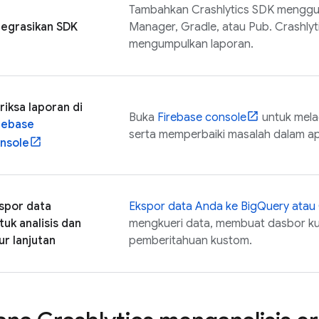
Tambahkan
Crashlytics
SDK menggun
tegrasikan SDK
Manager, Gradle, atau Pub.
Crashlyt
mengumpulkan laporan.
riksa laporan di
Buka
Firebase
console
untuk mela
rebase
serta memperbaiki masalah dalam ap
nsole
spor data
Ekspor data Anda ke
BigQuery
atau
tuk analisis dan
mengkueri data, membuat dasbor k
tur lanjutan
pemberitahuan kustom.