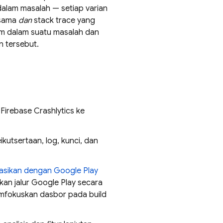
alam masalah — setiap varian
 sama
dan
stack trace yang
um dalam suatu masalah dan
 tersebut.
n
Firebase Crashlytics
ke
tsertaan, log, kunci, dan
rasikan dengan
Google Play
kan jalur
Google Play
secara
emfokuskan dasbor pada build