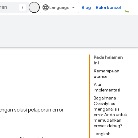
/
Blog
Buka konsol
Pada halaman
ini
Kemampuan
utama
Alur
implementasi
Bagaimana
Crashlytics
menganalisis
dengan solusi pelaporan error
error Anda untuk
memudahkan
proses debug?
Langkah