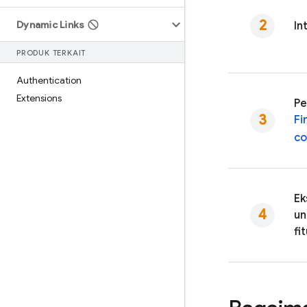
Dynamic Links
In
PRODUK TERKAIT
Authentication
Extensions
Pe
Fi
co
Ek
un
fi