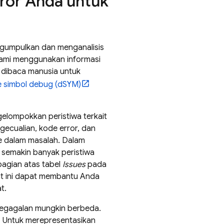
rror Anda untuk
umpulkan dan menganalisis
. Kami menggunakan informasi
 dibaca manusia untuk
le simbol debug (dSYM)
elompokkan peristiwa terkait
ngecualian, kode error, dan
ke dalam masalah. Dalam
a semakin banyak peristiwa
agian atas tabel
Issues
pada
t ini dapat membantu Anda
t.
 kegagalan mungkin berbeda.
. Untuk merepresentasikan