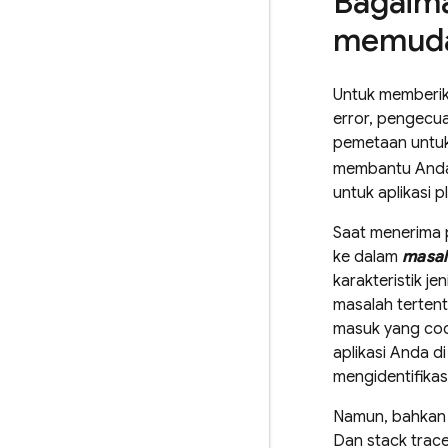
Bagaim
memuda
Untuk memberik
error, pengecua
pemetaan untuk
membantu Anda
untuk aplikasi p
Saat menerima 
ke dalam
masal
karakteristik j
masalah tertent
masuk yang coc
aplikasi Anda d
mengidentifika
Namun, bahkan d
Dan stack trac