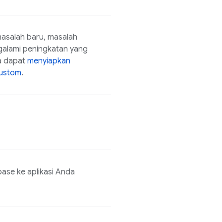
masalah baru, masalah
galami peningkatan yang
ga dapat
menyiapkan
kustom
.
ase ke aplikasi Anda