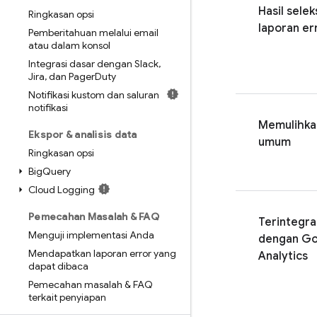
Hasil selek
Ringkasan opsi
laporan er
Pemberitahuan melalui email
atau dalam konsol
Integrasi dasar dengan Slack
,
Jira
,
dan Pager
Duty
Notifikasi kustom dan saluran
notifikasi
Memulihka
Ekspor & analisis data
umum
Ringkasan opsi
Big
Query
Cloud Logging
Pemecahan Masalah & FAQ
Terintegra
Menguji implementasi Anda
dengan
Go
Mendapatkan laporan error yang
Analytics
dapat dibaca
Pemecahan masalah & FAQ
terkait penyiapan