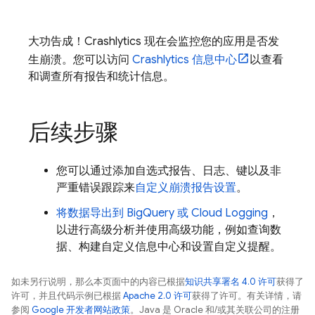
大功告成！
Crashlytics
现在会监控您的应用是否发
生崩溃。您可以访问
Crashlytics
信息中心
以查看
和调查所有报告和统计信息。
后续步骤
您可以通过添加自选式报告、日志、键以及非
严重错误跟踪来
自定义崩溃报告设置
。
将数据导出到
BigQuery
或
Cloud Logging
，
以进行高级分析并使用高级功能，例如查询数
据、构建自定义信息中心和设置自定义提醒。
如未另行说明，那么本页面中的内容已根据
知识共享署名 4.0 许可
获得了
许可，并且代码示例已根据
Apache 2.0 许可
获得了许可。有关详情，请
参阅
Google 开发者网站政策
。Java 是 Oracle 和/或其关联公司的注册