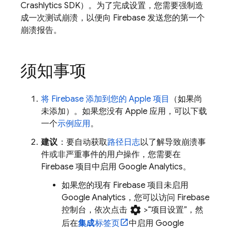
Crashlytics
SDK）。为了完成设置，您需要强制造
成一次测试崩溃，以便向 Firebase 发送您的第一个
崩溃报告。
须知事项
将 Firebase 添加到您的 Apple 项目
（如果尚
未添加）。如果您没有 Apple 应用，可以下载
一个
示例应用
。
建议
：要自动获取
路径日志
以了解导致崩溃事
件或非严重事件的用户操作，您需要在
Firebase 项目中启用
Google Analytics
。
如果您的现有 Firebase 项目未启用
Google Analytics
，您可以访问
Firebase
settings
控制台，依次点击
>“项目设置”
，然
后在
集成
标签页
中启用
Google