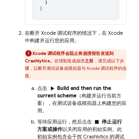
}
}
在断开 Xcode 调试程序的情况下，在 Xcode
中构建并运行您的应用。
Xcode 调试程序会阻止将崩溃报告发送到
Crashlytics
。
在强制造成崩溃
之前
，请完成以下步
骤，以断开测试设备或模拟器与 Xcode 调试程序的连
接。
play_arrow
点击
Build and then run the
current scheme
（构建并运行当前方
案），在测试设备或模拟器上构建您的应
用。
stop
等待应用运行，然后点击
停止运行
方案或操作
以关闭应用的初始实例。此
初始实例包含会干扰
Crashlytics
的调试