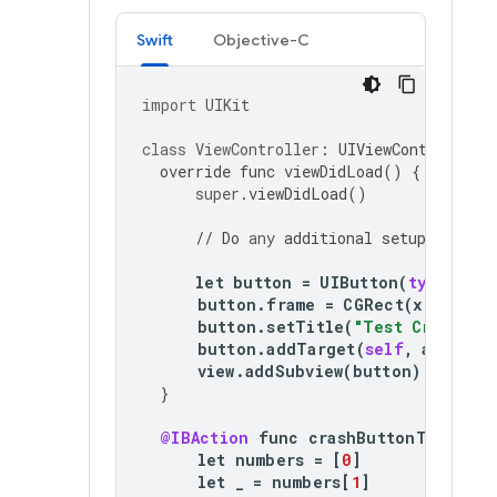
Swift
Objective-C
import
UIKit
class
ViewController
:
UIViewController
override
func
viewDidLoad
()
{
super
.
viewDidLoad
()
//
Do
any
additional
setup
after
l
let
button
=
UIButton
(
type
:
.
ro
button
.
frame
=
CGRect
(
x
:
20
,
y
button
.
setTitle
(
"Test Crash"
,
f
button
.
addTarget
(
self
,
action
:
view
.
addSubview
(
button
)
}
@IBAction
func
crashButtonTapped
(
_
let
numbers
=
[
0
]
let
_
=
numbers
[
1
]