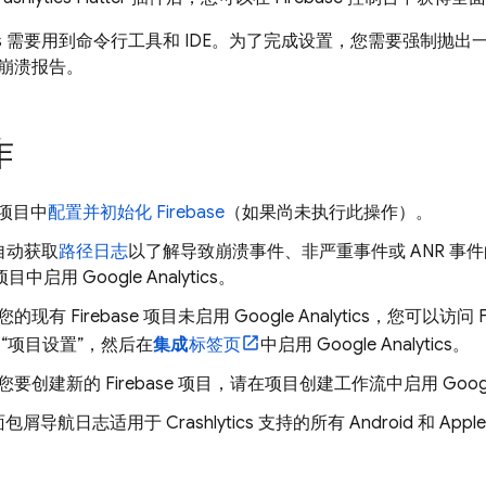
s
需要用到命令行工具和 IDE。为了完成设置，您需要强制抛出一个测
崩溃报告。
作
r 项目中
配置并初始化 Firebase
（如果尚未执行此操作）。
自动获取
路径日志
以了解导致崩溃事件、非严重事件或 ANR 事
se 项目中启用
Google Analytics
。
您的现有 Firebase 项目未启用
Google Analytics
，您可以访问
>“项目设置”
，然后在
集成
标签页
中启用
Google Analytics
。
您要创建新的 Firebase 项目，请在项目创建工作流中启用
Googl
面包屑导航日志适用于
Crashlytics
支持的所有 Android 和 App