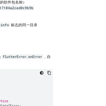
不是您的软件包名称）
17104a2ced0c9b9b
-info
标志的同一目录
换
FlutterError.onError
，自
ytics
rFatalError
;