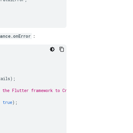
tance.onError
：
tails
);
y the Flutter framework to Crashlytics
:
true
);