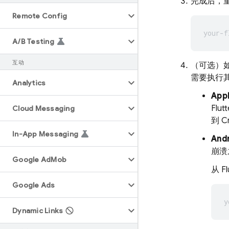
完成后，重新
Remote Config
A
/
B Testing
互动
（可选）如果
需要执行
Analytics
App
Flu
Cloud Messaging
到
Cr
In-App Messaging
And
崩溃
Google Ad
Mob
从 
Google Ads
Dynamic Links