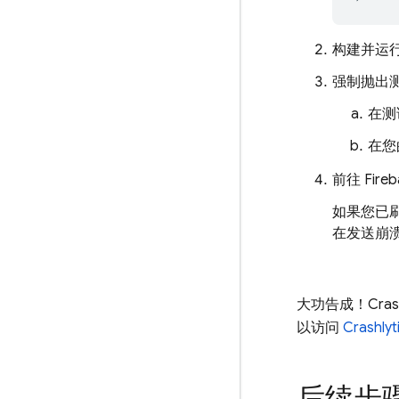
构建并运
强制抛出
在测
在您
前往
Fire
如果您已
在发送崩
大功告成！
Cras
以访问
Crashlyt
后续步