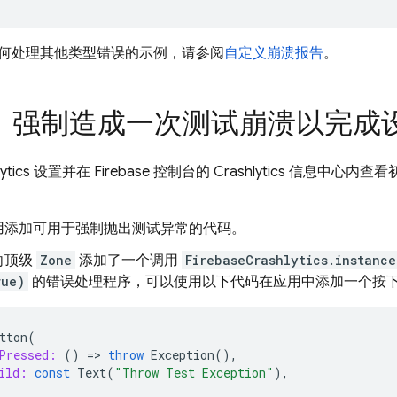
何处理其他类型错误的示例，请参阅
自定义崩溃报告
。
：强制造成一次测试崩溃以完成
ytics
设置并在
Firebase
控制台的
Crashlytics
信息中心内查看
用添加可用于强制抛出测试异常的代码。
向顶级
Zone
添加了一个调用
FirebaseCrashlytics.instance
rue)
的错误处理程序，可以使用以下代码在应用中添加一个按
tton
(
Pressed:
()
=
>
throw
Exception
(),
ild:
const
Text
(
"Throw Test Exception"
),