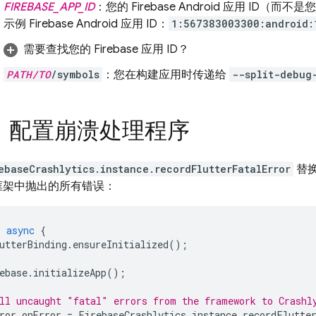
FIREBASE_APP_ID
：您的 Firebase Android 应用 ID（而
示例 Firebase Android 应用 ID：
1:567383003300:android:
需要查找您的 Firebase 应用 ID？
PATH/TO
/symbols
：您在构建应用时传递给
--split-debug
：配置崩溃处理程序
ebaseCrashlytics.instance.recordFlutterFatalError
替
er 框架中抛出的所有错误：
)
async
{
utterBinding
.
ensureInitialized
();
ebase
.
initializeApp
();
ll uncaught "fatal" errors from the framework to Crashl
ror
.
onError
=
FirebaseCrashlytics
.
instance
.
recordFlutte