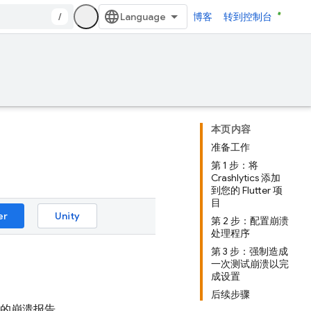
/
博客
转到控制台
本页内容
准备工作
第 1 步：将
Crashlytics 添加
到您的 Flutter 项
目
er
Unity
第 2 步：配置崩溃
处理程序
第 3 步：强制造成
一次测试崩溃以完
成设置
后续步骤
的崩溃报告。