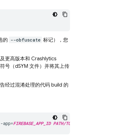
选的
--obfuscate
标记），您
0 及更高版本和
Crashlytics
ter 符号（dSYM 文件）并将其上传
号。在报告经过混淆处理的代码 build 的
--app=
FIREBASE_APP_ID
PATH/TO
/symbols