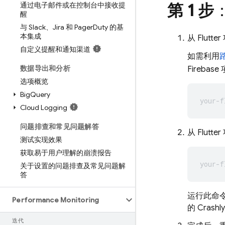
通过电子邮件或在控制台中接收提
第 1 步
醒
与 Slack、Jira 和 Pager
Duty 的基
本集成
从 Flu
自定义提醒和通知渠道
如需利用
数据导出和分析
Firebas
选项概览
Big
Query
Cloud Logging
问题排查和常见问题解答
从 Flut
测试实现效果
获取易于用户理解的崩溃报告
关于设置的问题排查及常见问题解
答
运行此命令可
Performance Monitoring
的
Crashly
迭代