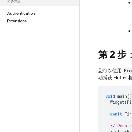
相关产品
Authentication
Extensions
第 2 步
您可以使用
Fir
动捕获 Flutt
void
main
(
WidgetsFl
await
Fir
// Pass a
FlutterEr