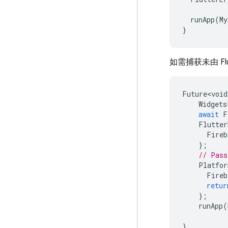
runApp
(
My
}
如需捕获未由 F
Future<void
Widgets
await
F
Flutter
Fireb
};
// Pass
Platfor
Fireb
retur
};
runApp
(
}