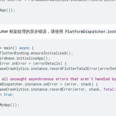
App
());
lutter 框架处理的异步错误，请使用
PlatformDispatcher.ins
>
main
()
async
{
FlutterBinding
.
ensureInitialized
();
irebase
.
initializeApp
();
Error
.
onError
=
(
errorDetails
)
{
aseCrashlytics
.
instance
.
recordFlutterFatalError
(
errorDe
 all uncaught asynchronous errors that aren't handled b
mDispatcher
.
instance
.
onError
=
(
error
,
stack
)
{
aseCrashlytics
.
instance
.
recordError
(
error
,
stack
,
fatal
n
true
;
MyApp
());