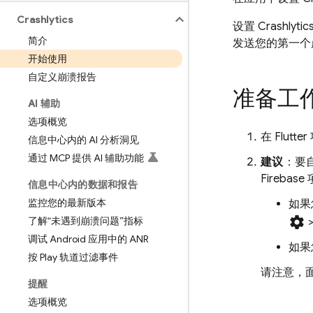
Crashlytics
设置
Crashlytic
简介
发送您的第一个
开始使用
自定义崩溃报告
准备工
AI 辅助
选项概览
在 Flutte
信息中心内的 AI 分析洞见
通过 MCP 提供 AI 辅助功能
建议
：要
Fireba
信息中心内的数据和报告
监控您的最新版本
如果
settings
了解“未遇到崩溃问题”指标
调试 Android 应用中的 ANR
如果
按 Play 轨道过滤事件
请注意，
提醒
选项概览