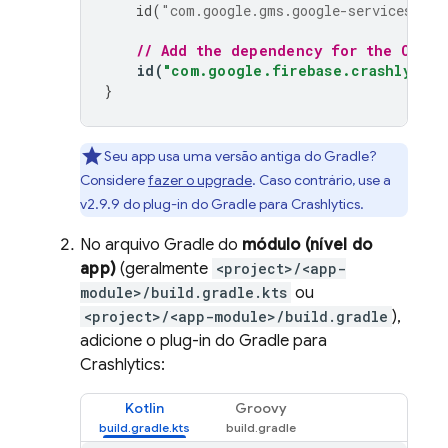
id
(
"com.google.gms.google-services"
)
v
// Add the dependency for the 
Crash
id
(
"com.google.firebase.crashlytics
}
Seu app usa uma versão antiga do Gradle?
Considere
fazer o upgrade
. Caso contrário, use a
v2.9.9 do plug-in do Gradle para
Crashlytics
.
No arquivo Gradle do
módulo (nível do
app)
(geralmente
<project>/<app-
module>/build.gradle.kts
ou
<project>/<app-module>/build.gradle
),
adicione o plug-in do Gradle para
Crashlytics
:
Kotlin
Groovy