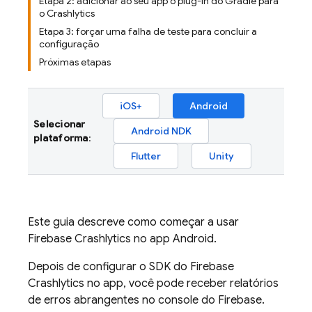
Etapa 2: adicionar ao seu app o plug-in do Gradle para
o Crashlytics
Etapa 3: forçar uma falha de teste para concluir a
configuração
Próximas etapas
iOS+
Android
Selecionar
Android NDK
plataforma
:
Flutter
Unity
Este guia descreve como começar a usar
Firebase Crashlytics
no app Android.
Depois de configurar o SDK do
Firebase
Crashlytics
no app, você pode receber relatórios
de erros abrangentes no console do
Firebase
.