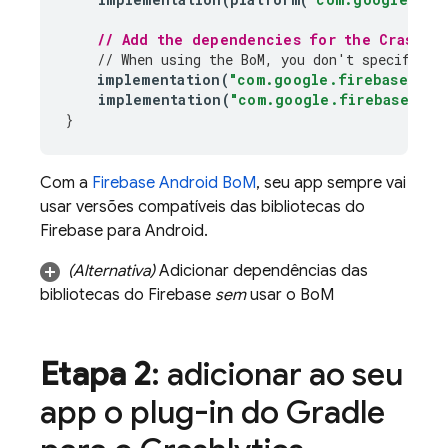
// Add the dependencies for the 
Crashlyt
// When using the 
BoM
, you don't specify ve
implementation
(
"com.google.firebase:fir
implementation
(
"com.google.firebase:fir
}
Com a
Firebase Android BoM
, seu app sempre vai
usar versões compatíveis das bibliotecas do
Firebase para Android.
(Alternativa)
Adicionar dependências das
bibliotecas do Firebase
sem
usar o
BoM
Etapa 2
: adicionar ao seu
app o plug-in do Gradle