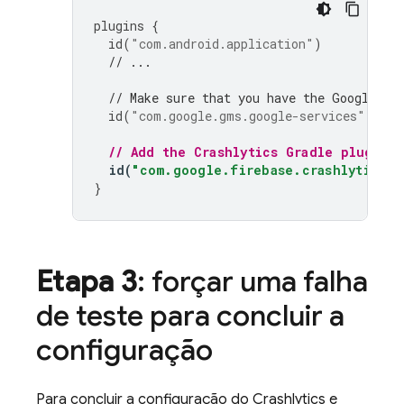
plugins
{
id
(
"com.android.application"
)
// ...
// Make sure that you have the Google se
id
(
"com.google.gms.google-services"
)
// Add the 
Crashlytics
 Gradle plugin
id
(
"com.google.firebase.crashlytics"
)
}
Etapa 3
: forçar uma falha
de teste para concluir a
configuração
Para concluir a configuração do
Crashlytics
e