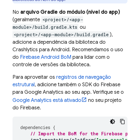
No
arquivo Gradle do módulo (nível do app)
(geralmente
<project>/<app-
module>/build.gradle.kts
ou
<project>/<app-module>/build.gradle
),
adicione a dependência da biblioteca do
Crashlytics
para Android. Recomendamos o uso
do
Firebase Android BoM
para lidar com o
controle de versões da biblioteca.
Para aproveitar os
registros de navegação
estrutural
, adicione também o SDK do Firebase
para
Google Analytics
ao seu app. Verifique se o
Google Analytics está ativado
no seu projeto
do Firebase.
dependencies
{
// Import the 
BoM
 for the Firebase platf
implementation
(
platform
(
"com.google.fir