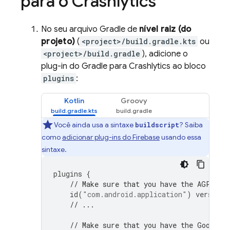
para o
Crashlytics
No seu arquivo Gradle de
nível raiz (do
projeto)
(
<project>/build.gradle.kts
ou
<project>/build.gradle
), adicione o
plug-in do Gradle para
Crashlytics
ao bloco
plugins
:
Kotlin
Groovy
Você ainda usa a sintaxe
? Saiba
buildscript
como
adicionar plug-ins do Firebase
usando essa
sintaxe.
plugins
{
// Make sure that you have the AGP plu
id
(
"com.android.application"
)
version
// ...
// Make sure that you have the Google 