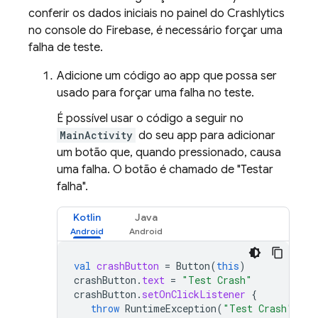
conferir os dados iniciais no painel do
Crashlytics
no console do
Firebase
, é necessário forçar uma
falha de teste.
Adicione um código ao app que possa ser
usado para forçar uma falha no teste.
É possível usar o código a seguir no
MainActivity
do seu app para adicionar
um botão que, quando pressionado, causa
uma falha. O botão é chamado de "Testar
falha".
Kotlin
Java
val
crashButton
=
Button
(
this
)
crashButton
.
text
=
"Test Crash"
crashButton
.
setOnClickListener
{
throw
RuntimeException
(
"Test Crash"
)
//