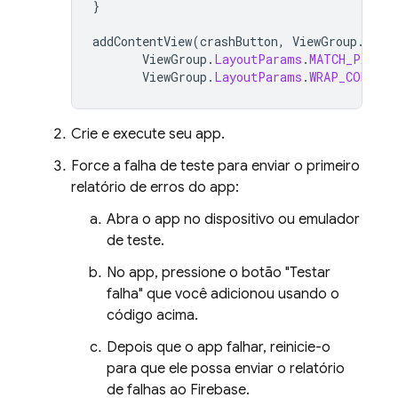
}
addContentView
(
crashButton
,
ViewGroup
.
Layo
ViewGroup
.
LayoutParams
.
MATCH_PARENT
ViewGroup
.
LayoutParams
.
WRAP_CONTENT
Crie e execute seu app.
Force a falha de teste para enviar o primeiro
relatório de erros do app:
Abra o app no dispositivo ou emulador
de teste.
No app, pressione o botão "Testar
falha" que você adicionou usando o
código acima.
Depois que o app falhar, reinicie-o
para que ele possa enviar o relatório
de falhas ao Firebase.