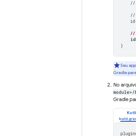
//
//
id
//
id
}
Seu app
Gradle par
No arquiv
module>/
Gradle p
Kotl
plugin