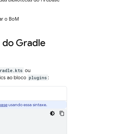
das bibliotecas do Firebase
ar o
BoM
n do Gradle
radle.kts
ou
ics
ao bloco
plugins
:
base
usando essa sintaxe.