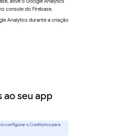
ase, ative o
Google Analytics
no console do
Firebase
.
le Analytics
durante a criação
s
ao seu app
mo configurar o
Crashlytics
para