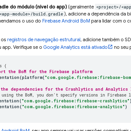
dle do módulo (nível do app)
(geralmente
<project>/<ap
<app-module>/build.gradle
), adicione a dependência da b
mendamos o uso do
Firebase Android BoM
para lidar com o c
r os
registros de navegação estrutural
, adicione também o S
 app. Verifique se o
Google Analytics está ativado
no seu p
s
{
ort the 
BoM
 for the Firebase platform
entation
(
platform
(
"com.google.firebase:firebase-bom
 the dependencies for the 
Crashlytics
 and 
Analytics
 
 using the 
BoM
, you don't specify versions in Firebase l
entation
(
"com.google.firebase:firebase-crashlytics"
entation
(
"com.google.firebase:firebase-analytics"
)