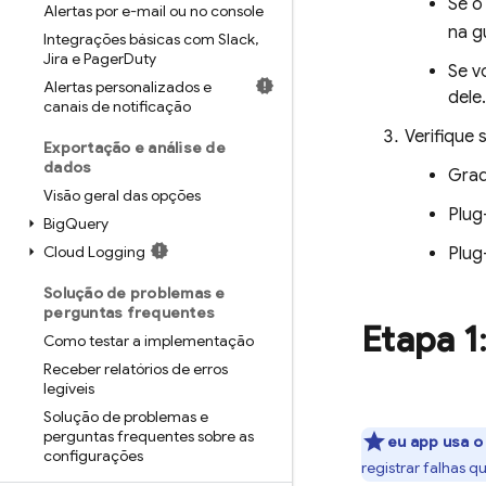
Se 
Alertas por e-mail ou no console
na g
Integrações básicas com Slack
,
Jira e Pager
Duty
Se v
Alertas personalizados e
dele.
canais de notificação
Verifique
Exportação e análise de
dados
Grad
Visão geral das opções
Plug
Big
Query
Cloud Logging
Plug
Solução de problemas e
perguntas frequentes
Etapa 1
Como testar a implementação
Receber relatórios de erros
legíveis
Solução de problemas e
perguntas frequentes sobre as
eu app usa o
configurações
registrar falhas 