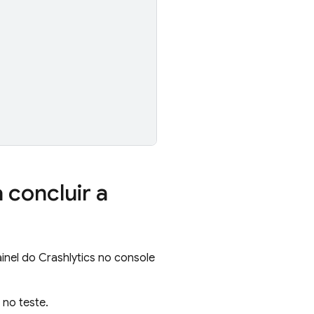
 concluir a
ainel do
Crashlytics
no console
no teste.