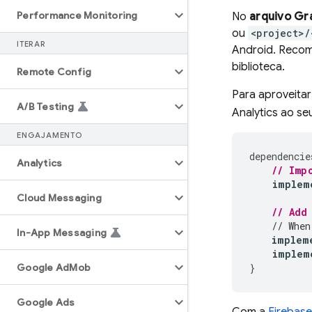
Performance Monitoring
No
arquivo Gra
ou
<project>/
ITERAR
Android. Reco
biblioteca.
Remote Config
Para aproveita
A
/
B Testing
Analytics
ao seu
ENGAJAMENTO
dependencie
Analytics
// Imp
implem
Cloud Messaging
// Add
// When
In-App Messaging
implem
implem
Google Ad
Mob
}
Google Ads