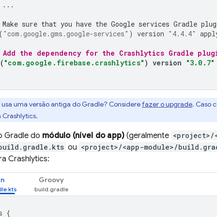
 ...
 Make sure that you have the Google services Gradle plug
(
"com.google.gms.google-services"
)
version
"4.4.4"
appl
 Add the dependency for the 
Crashlytics
 Gradle plug
(
"com.google.firebase.crashlytics"
)
version
"3.0.7"
 usa uma versão antiga do Gradle? Considere
fazer o upgrade
. Caso c
a
Crashlytics
.
o Gradle do
módulo (nível do app)
(geralmente
<project>/
build.gradle.kts
ou
<project>/<app-module>/build.gra
ara
Crashlytics
:
in
Groovy
s
{