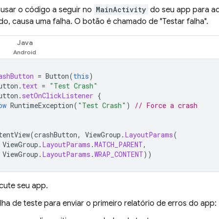
 usar o código a seguir no
MainActivity
do seu app para ad
do, causa uma falha. O botão é chamado de "Testar falha".
Java
ashButton
=
Button
(
this
)
utton
.
text
=
"Test Crash"
utton
.
setOnClickListener
{
ow
RuntimeException
(
"Test Crash"
)
// Force a crash
tentView
(
crashButton
,
ViewGroup
.
LayoutParams
(
ViewGroup
.
LayoutParams
.
MATCH_PARENT
,
ViewGroup
.
LayoutParams
.
WRAP_CONTENT
))
ecute seu app.
lha de teste para enviar o primeiro relatório de erros do app: