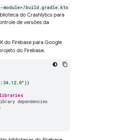
p-module>/build.gradle.kts
iblioteca do
Crashlytics
para
ontrole de versões da
DK do Firebase para
Google
rojeto do Firebase.
:34.12.0"
))
libraries
ibrary dependencies
)