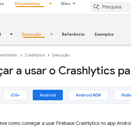
es
Documentos
Mais
d
Execução
Referência
Exemplos
entation
Crashlytics
Execução
r a usar o Crashlytics pa
iOS+
Android
Android NDK
Flutt
reve como começar a usar
Firebase Crashlytics
no app Androi