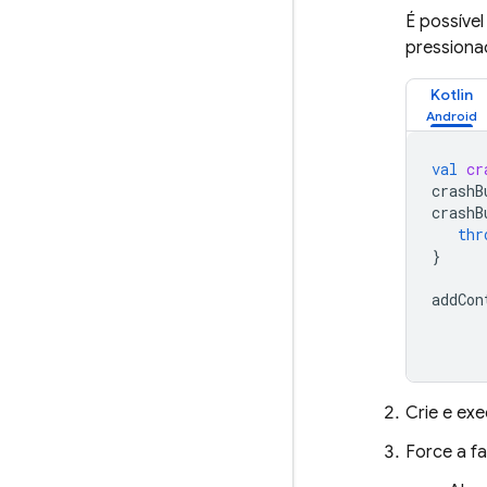
É possível
pressiona
Kotlin
val
cr
crashB
crashB
thr
}
addCon
Crie e ex
Force a fa