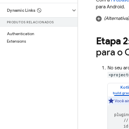
Com a
Firebas
para Android.
Dynamic Links
(Alternativa)
PRODUTOS RELACIONADOS
Authentication
Etapa 2
Extensions
para o
C
No seu ar
<project
Kotl
Você ai
plugin
//
id