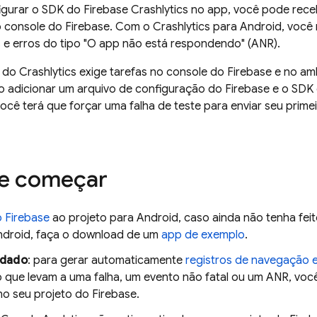
igurar o SDK do
Firebase Crashlytics
no app, você pode receb
o console do
Firebase
. Com o
Crashlytics
para Android, você r
s e erros do tipo "O app não está respondendo" (ANR).
o do
Crashlytics
exige tarefas no console do
Firebase
e no am
o adicionar um arquivo de configuração do Firebase e o SDK
ocê terá que forçar uma falha de teste para enviar seu primei
de começar
o Firebase
ao projeto para Android, caso ainda não tenha fei
droid, faça o download de um
app de exemplo
.
dado
: para gerar automaticamente
registros de navegação e
o que levam a uma falha, um evento não fatal ou um ANR, você
o seu projeto do Firebase.