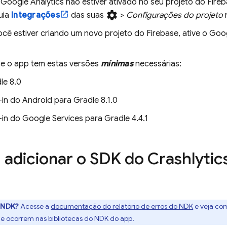
o
Google Analytics
não estiver ativado no seu projeto do Fireb
settings
uia
Integrações
das suas
>
Configurações do projeto
ocê estiver criando um novo projeto do Firebase, ative o
Goog
 se o app tem estas versões
mínimas
necessárias:
le 8.0
-in do Android para Gradle 8.1.0
-in do Google Services para Gradle 4.4.1
: adicionar o SDK do
Crashlytic
 NDK?
Acesse a
documentação do relatório de erros do NDK
e veja co
que ocorrem nas bibliotecas do NDK do app.