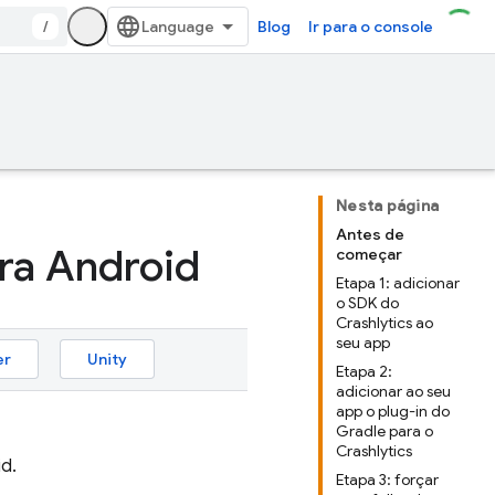
/
Blog
Ir para o console
Nesta página
Antes de
ra Android
começar
Etapa 1: adicionar
o SDK do
Crashlytics ao
seu app
er
Unity
Etapa 2:
adicionar ao seu
app o plug-in do
Gradle para o
Crashlytics
d.
Etapa 3: forçar