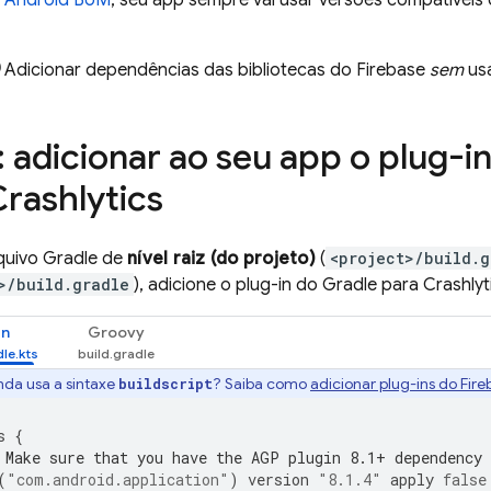
e Android BoM
, seu app sempre vai usar versões compatíveis 
Adicionar dependências das bibliotecas do Firebase
sem
us
: adicionar ao seu app o plug-i
rashlytics
quivo Gradle de
nível raiz (do projeto)
(
<project>/build.g
>/build.gradle
), adicione o plug-in do Gradle para
Crashlyt
in
Groovy
nda usa a sintaxe
? Saiba como
adicionar plug-ins do Fire
buildscript
s
{
 Make sure that you have the AGP plugin 8.1+ dependency
(
"com.android.application"
)
version
"8.1.4"
apply
false