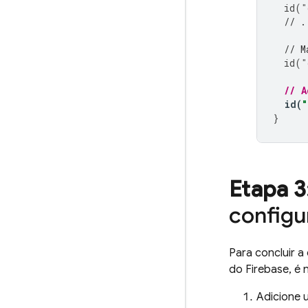
id
(
"
// .
// M
id
(
"
// A
id
(
}
Etapa 3
configu
Para concluir 
do
Firebase
, é
Adicione 