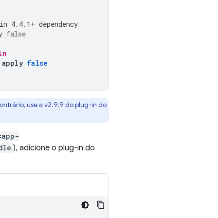
in 4.4.1+ dependency
y
false
in
apply
false
ontrário, use a v2.9.9 do plug-in do
<app-
dle
), adicione o plug-in do