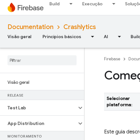
Build
Execução
Soluçõ
Documentation
Crashlytics
Visão geral
Princípios básicos
AI
Buil
Firebase
Docum
Começa
Visão geral
RELEASE
Selecionar
plataforma
:
Test Lab
App Distribution
Este guia desc
MONITORAMENTO