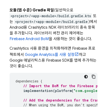
모듈(앱 수준) Gradle 파일
(일반적으로
<project>/<app-module>/build.gradle.kts
또
는
<project>/<app-module>/build.gradle
)에서
Android용
Crashlytics
NDK 라이브러리의 종속 항목
을 추가합니다. 라이브러리 버전 관리 제어에는
Firebase Android BoM
을 사용하는 것이 좋습니다.
Crashlytics
사용 환경을 최적화하려면 Firebase 프로
젝트에서
Google Analytics
를 사용 설정
하고
Google 애널리틱스용 Firebase SDK를 앱에 추가하는
것이 좋습니다.
dependencies
{
// Import the 
BoM
 for the Firebase platf
implementation
(
platform
(
"com.google.fir
// Add the dependencies for the 
Crashlyt
// When using the 
BoM
, you don't specify ve