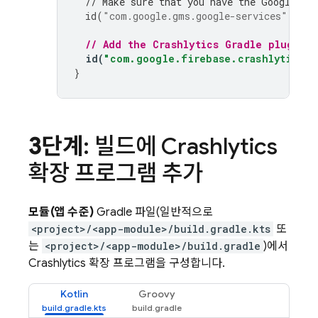
// Make sure that you have the Google se
id
(
"com.google.gms.google-services"
)
// Add the 
Crashlytics
 Gradle plugin
id
(
"com.google.firebase.crashlytics"
)
}
3단계
: 빌드에 Crashlytics
확장 프로그램 추가
모듈(앱 수준)
Gradle 파일(일반적으로
<project>/<app-module>/build.gradle.kts
또
는
<project>/<app-module>/build.gradle
)에서
Crashlytics 확장 프로그램을 구성합니다.
Kotlin
Groovy