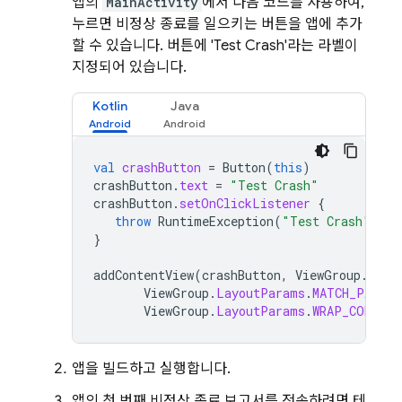
앱의
MainActivity
에서 다음 코드를 사용하여,
누르면 비정상 종료를 일으키는 버튼을 앱에 추가
할 수 있습니다. 버튼에 'Test Crash'라는 라벨이
지정되어 있습니다.
Kotlin
Java
val
crashButton
=
Button
(
this
)
crashButton
.
text
=
"Test Crash"
crashButton
.
setOnClickListener
{
throw
RuntimeException
(
"Test Crash"
)
//
}
addContentView
(
crashButton
,
ViewGroup
.
Layo
ViewGroup
.
LayoutParams
.
MATCH_PARENT
ViewGroup
.
LayoutParams
.
WRAP_CONTENT
앱을 빌드하고 실행합니다.
앱의 첫 번째 비정상 종료 보고서를 전송하려면 테