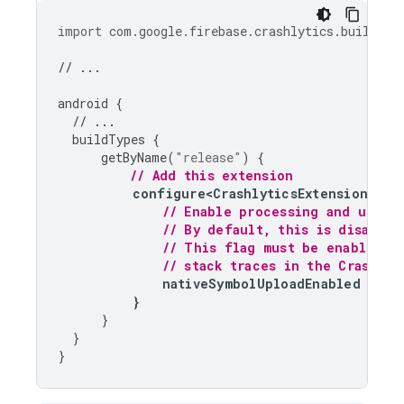
import
com.google.firebase.crashlytics.buildtoo
// ...
android
{
// ...
buildTypes
{
getByName
(
"release"
)
{
// Add this extension
configure<CrashlyticsExtension>
{
// Enable processing and uploa
// By default, this is disabled
// This flag must be enabled t
// stack traces in the 
Crashlyt
nativeSymbolUploadEnabled
=
tr
}
}
}
}