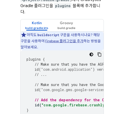
Gradle 플러그인을
plugins
블록에 추가합니
다.
Kotlin
Groovy
아직도
구문을 사용하시나요? 해당
buildscript
구문을 사용하여
Firebase 플러그인을 추가
하는 방법을
알아보세요.
plugins
{
// Make sure that you have the AGP plu
id
(
"com.android.application"
)
version
// ...
// Make sure that you have the Google 
id
(
"com.google.gms.google-services"
)
v
// Add the dependency for the 
Crash
id
(
"com.google.firebase.crashlytics
}