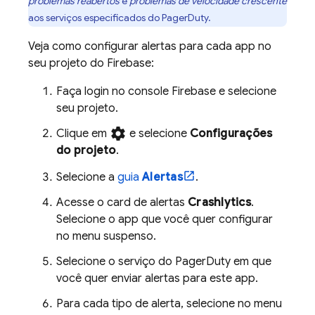
problemas reabertos
e
problemas de velocidade crescente
aos serviços especificados do PagerDuty.
Veja como configurar alertas para cada app no
seu projeto do Firebase:
Faça login no console
Firebase
e selecione
seu projeto.
settings
Clique em
e selecione
Configurações
do projeto
.
Selecione a
guia
Alertas
.
Acesse o card de alertas
Crashlytics
.
Selecione o app que você quer configurar
no menu suspenso.
Selecione o serviço do PagerDuty em que
você quer enviar alertas para este app.
Para cada tipo de alerta, selecione no menu