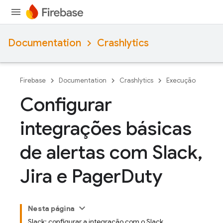
Documentation
Crashlytics
Firebase
Documentation
Crashlytics
Execução
Configurar
integrações básicas
de alertas com Slack
,
Jira e Pager
Duty
Nesta página
Slack: configurar a integração com o Slack