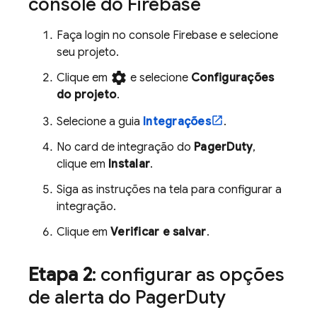
console do
Firebase
Faça login no console
Firebase
e selecione
seu projeto.
settings
Clique em
e selecione
Configurações
do projeto
.
Selecione a guia
Integrações
.
No card de integração do
PagerDuty
,
clique em
Instalar
.
Siga as instruções na tela para configurar a
integração.
Clique em
Verificar e salvar
.
Etapa 2
: configurar as opções
de alerta do Pager
Duty