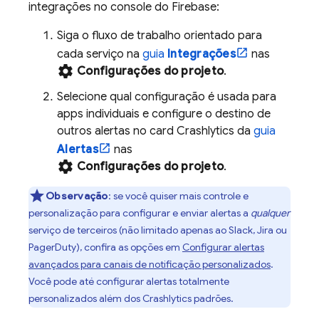
integrações no console do
Firebase
:
Siga o fluxo de trabalho orientado para
cada serviço na
guia
Integrações
nas
settings
Configurações do projeto
.
Selecione qual configuração é usada para
apps individuais e configure o destino de
outros alertas no card
Crashlytics
da
guia
Alertas
nas
settings
Configurações do projeto
.
Observação
:
se você quiser mais controle e
personalização para configurar e enviar alertas a
qualquer
serviço de terceiros (não limitado apenas ao Slack, Jira ou
PagerDuty), confira as opções em
Configurar alertas
avançados para canais de notificação personalizados
.
Você pode até configurar alertas totalmente
personalizados além dos
Crashlytics
padrões.