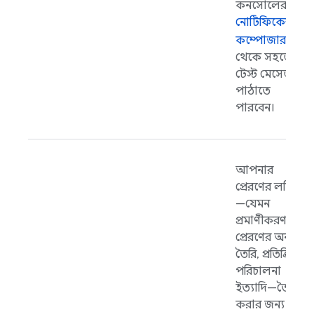
কনসোলের
নোটিফিকেশন
কম্পোজার
থেকে সহজেই
টেস্ট মেসেজ
পাঠাতে
পারবেন।
আপনার
প্রেরণের লজিক
—যেমন
প্রমাণীকরণ,
প্রেরণের অনুরোধ
তৈরি, প্রতিক্রিয়া
পরিচালনা
ইত্যাদি—তৈরি
করার জন্য