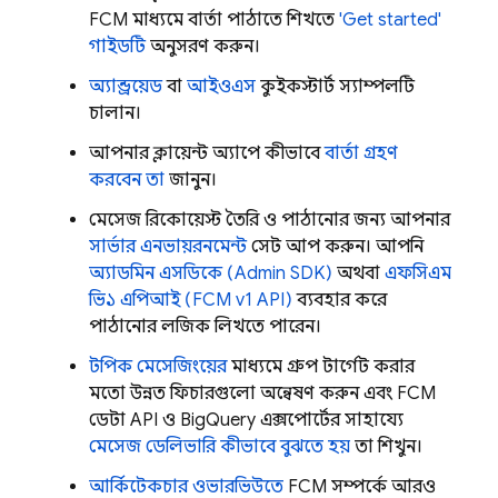
FCM
মাধ্যমে বার্তা পাঠাতে শিখতে
'Get started'
গাইডটি
অনুসরণ করুন।
অ্যান্ড্রয়েড
বা
আইওএস
কুইকস্টার্ট স্যাম্পলটি
চালান।
আপনার ক্লায়েন্ট অ্যাপে কীভাবে
বার্তা গ্রহণ
করবেন তা
জানুন।
মেসেজ রিকোয়েস্ট তৈরি ও পাঠানোর জন্য আপনার
সার্ভার এনভায়রনমেন্ট
সেট আপ করুন। আপনি
অ্যাডমিন এসডিকে (Admin SDK)
অথবা
এফসিএম
ভি১ এপিআই (FCM v1 API)
ব্যবহার করে
পাঠানোর লজিক লিখতে পারেন।
টপিক মেসেজিংয়ের
মাধ্যমে গ্রুপ টার্গেট করার
মতো উন্নত ফিচারগুলো অন্বেষণ করুন এবং
FCM
ডেটা API ও BigQuery এক্সপোর্টের সাহায্যে
মেসেজ ডেলিভারি কীভাবে বুঝতে হয়
তা শিখুন।
আর্কিটেকচার ওভারভিউতে
FCM
সম্পর্কে আরও