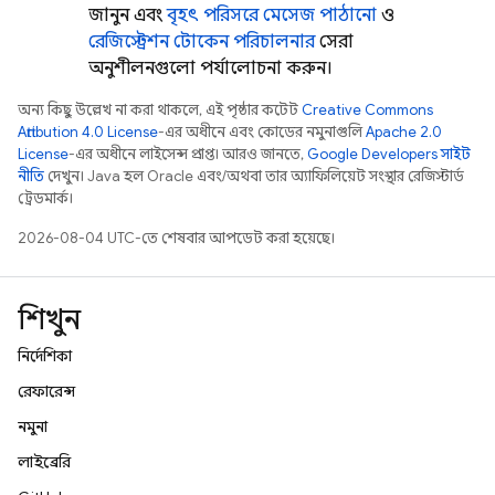
জানুন এবং
বৃহৎ পরিসরে মেসেজ পাঠানো
ও
রেজিস্ট্রেশন টোকেন পরিচালনার
সেরা
অনুশীলনগুলো পর্যালোচনা করুন।
অন্য কিছু উল্লেখ না করা থাকলে, এই পৃষ্ঠার কন্টেন্ট
Creative Commons
Attribution 4.0 License
-এর অধীনে এবং কোডের নমুনাগুলি
Apache 2.0
License
-এর অধীনে লাইসেন্স প্রাপ্ত। আরও জানতে,
Google Developers সাইট
নীতি
দেখুন। Java হল Oracle এবং/অথবা তার অ্যাফিলিয়েট সংস্থার রেজিস্টার্ড
ট্রেডমার্ক।
2026-08-04 UTC-তে শেষবার আপডেট করা হয়েছে।
শিখুন
নির্দেশিকা
রেফারেন্স
নমুনা
লাইব্রেরি