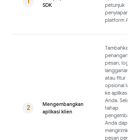
SDK
petunjuk
penyiapan unt
platform Anda.
Tambahkan
penanganan
pesan, logika
langganan topi
atau fitur
opsional lainny
ke aplikasi klien
Anda. Selama
Mengembangkan
tahap
aplikasi klien
pengembangan
Anda dapat
mengirimkan
pesan pengujia