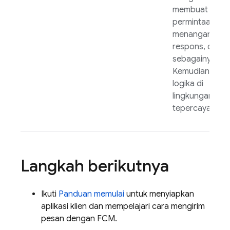
membuat
permintaan kiri
menangani
respons, dan
sebagainya.
Kemudian, bua
logika di
lingkungan
tepercaya And
Langkah berikutnya
Ikuti
Panduan memulai
untuk menyiapkan
aplikasi klien dan mempelajari cara mengirim
pesan dengan
FCM
.