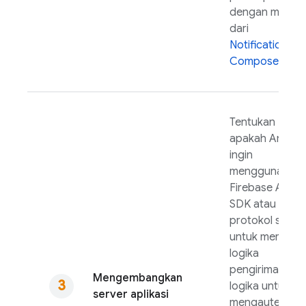
dengan mudah
dari
Notifications
Composer
.
Tentukan
apakah Anda
ingin
menggunakan
Firebase
Admi
SDK
atau
protokol serve
untuk membua
logika
pengiriman, yai
Mengembangkan
logika untuk
server aplikasi
mengautentikas