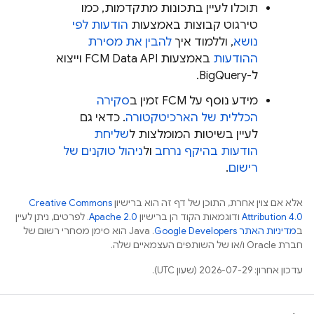
תוכלו לעיין בתכונות מתקדמות, כמו
טירגוט קבוצות באמצעות
הודעות לפי
נושא
, וללמוד איך
להבין את מסירת
ההודעות
באמצעות
FCM
Data API וייצוא
ל-BigQuery.
מידע נוסף על
FCM
זמין ב
סקירה
הכללית של הארכיטקטורה
. כדאי גם
לעיין בשיטות המומלצות ל
שליחת
הודעות בהיקף נרחב
ול
ניהול טוקנים של
רישום
.
אלא אם צוין אחרת, התוכן של דף זה הוא ברישיון
Creative Commons
Attribution 4.0
ודוגמאות הקוד הן ברישיון
Apache 2.0
. לפרטים, ניתן לעיין
ב
מדיניות האתר Google Developers‏
.‏ Java הוא סימן מסחרי רשום של
חברת Oracle ו/או של השותפים העצמאיים שלה.
עדכון אחרון: 2026-07-29 (שעון UTC).