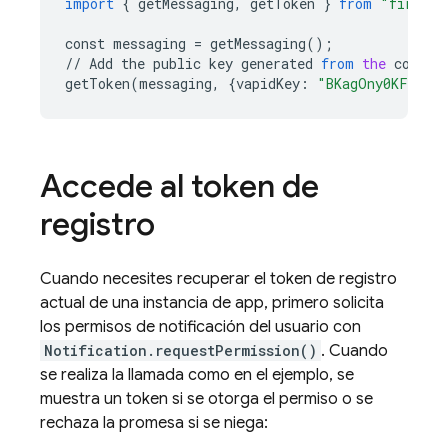
import
{
getMessaging
,
getToken
}
from
"firebas
const
messaging
=
getMessaging
();
//
Add
the
public
key
generated
from
the
consol
getToken
(
messaging
,
{
vapidKey
:
"BKagOny0KF_2pC
Accede al token de
registro
Cuando necesites recuperar el token de registro
actual de una instancia de app, primero solicita
los permisos de notificación del usuario con
Notification.requestPermission()
. Cuando
se realiza la llamada como en el ejemplo, se
muestra un token si se otorga el permiso o se
rechaza la promesa si se niega: