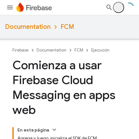
Documentation
FCM
Firebase
Documentation
FCM
Ejecución
Comienza a usar
Firebase Cloud
Messaging en apps
web
En esta página
Agrega y, luego, inicializa el SDK de FCM