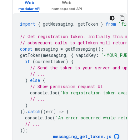
Web
Web
import
{
getMessaging
,
getToken
}
from
"firebas
// Get registration token. Initially this makes
// subsequent calls to getToken will return fro
const
messaging
=
getMessaging
();
getToken
(
messaging
,
{
vapidKey
:
'<YOUR_PUBLIC_V
if
(
currentToken
)
{
// Send the token to your server and update 
// ...
}
else
{
// Show permission request UI
console
.
log
(
'No registration token availabl
// ...
}
}).
catch
((
err
)
=
>
{
console
.
log
(
'An error occurred while retrievi
// ...
});
messaging_get_token
.
js