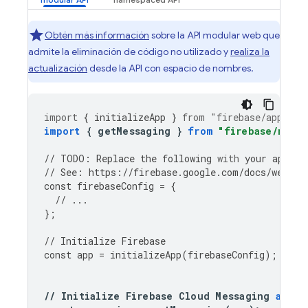
Obtén más información
sobre la API modular web que
admite la eliminación de código no utilizado y
realiza la
actualización
desde la API con espacio de nombres.
import
{
initializeApp
}
from
"firebase/app"
;
import
{
getMessaging
}
from
"firebase/messa
//
TODO
:
Replace
the
following
with
your
app
's 
//
See
:
https
:
//
firebase
.
google
.
com
/
docs
/
web
/
le
const
firebaseConfig
=
{
//
...
};
//
Initialize
Firebase
const
app
=
initializeApp
(
firebaseConfig
);
//
Initialize
Firebase
Cloud
Messaging
and
g