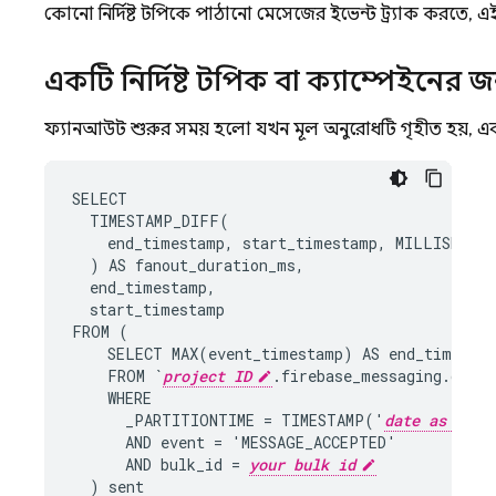
কোনো নির্দিষ্ট টপিকে পাঠানো মেসেজের ইভেন্ট ট্র্যাক করতে, 
একটি নির্দিষ্ট টপিক বা ক্যাম্পেইনে
ফ্যানআউট শুরুর সময় হলো যখন মূল অনুরোধটি গৃহীত হয়, এবং শে
SELECT
TIMESTAMP_DIFF
(
end_timestamp
,
start_timestamp
,
MILLISECOND
)
AS
fanout_duration_ms
,
end_timestamp
,
start_timestamp
FROM
(
SELECT
MAX
(
event_timestamp
)
AS
end_timesta
FROM
`
project ID
.
firebase_messaging
.
data
`
WHERE
_PARTITIONTIME
=
TIMESTAMP
(
'
date as YYYY
AND
event
=
'
MESSAGE_ACCEPTED
'
AND
bulk_id
=
your bulk id
)
sent