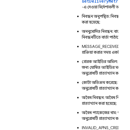
setDeliveryMetricsE
-এ দেওয়া নির্দেশাবলী অনুসরণ
নিবন্ধন অনুপস্থিত: নিবন্ধন না 
করা হয়েছে;
অননুমোদিত নিবন্ধন: বার্তাটি প্
নিবন্ধনটিতে বার্তা পাঠানোর জ
MESSAGE_RECEIVED_INTERN
প্রক্রিয়া করার সময় একটি অনির্দি
প্রেরক আইডির অমিল: বার্তা প
জন্য ঘোষিত আইডির মধ্যে অমি
অনুরোধটি প্রত্যাখ্যান করা হয়ে
কোটা অতিক্রম করেছে: অপর্যাপ্
অনুরোধটি প্রত্যাখ্যান করা হয়ে
অবৈধ নিবন্ধন: অবৈধ নিবন্ধনে
প্রত্যাখ্যান করা হয়েছে;
অবৈধ প্যাকেজের নাম: প্যাকেজ
অনুরোধটি প্রত্যাখ্যান করা হয়ে
INVALID_APNS_CREDENTIA