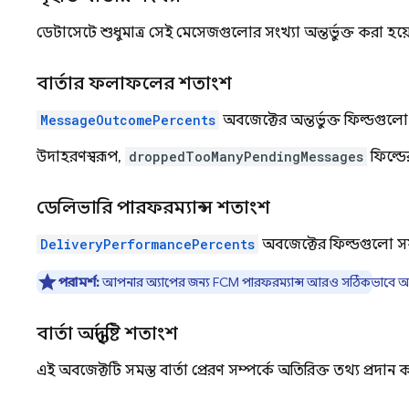
ডেটাসেটে শুধুমাত্র সেই মেসেজগুলোর সংখ্যা অন্তর্ভুক্ত করা হয
বার্তার ফলাফলের শতাংশ
MessageOutcomePercents
অবজেক্টের অন্তর্ভুক্ত ফিল্ডগু
উদাহরণস্বরূপ,
droppedTooManyPendingMessages
ফিল্ডে
ডেলিভারি পারফরম্যান্স শতাংশ
DeliveryPerformancePercents
অবজেক্টের ফিল্ডগুলো সফ
পরামর্শ:
আপনার অ্যাপের জন্য FCM পারফরম্যান্স আরও সঠিকভাবে অনুমান
বার্তা অন্তর্দৃষ্টি শতাংশ
এই অবজেক্টটি সমস্ত বার্তা প্রেরণ সম্পর্কে অতিরিক্ত তথ্য প্রদান