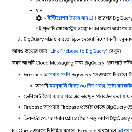
DevOps & Engagement
>
Messaging
>
Not
যান
settings
>
ইন্টিগ্রেশন
ট্যাবে যান
।
তারপর
BigQuer
এই পৃষ্ঠাটি প্রোজেক্টের সমস্ত
FCM
সক্ষম অ্যাপের জ
BigQuery
সক্রিয় করতে স্ক্রিনে দেওয়া নির্দেশাবলী অনুস
আরও তথ্যের জন্য
“Link Firebase to BigQuery”
দেখুন।
যখন আপনি
Cloud Messaging
জন্য
BigQuery
এক্সপোর্ট সক্র
Firebase
আপনার ডেটা
BigQuery
তে এক্সপোর্ট করে। উল্
আপনি
ম্যানুয়ালি বিগত ৩০ দিন পর্যন্ত ডেটা ব্যাকফ
ডেটাসেট তৈরি করার পরে এর অবস্থান পরিবর্তন করা যায়
Firebase আপনার Firebase প্রজেক্ট থেকে
BigQuery
তে 
ডিফল্টরূপে, আপনার প্রোজেক্টের সমস্ত অ্যাপ
BigQuery
BigQuery
এক্সপোর্ট নিষ্ক্রিয় করতে,
Firebase
কনসোলে
আপনার 