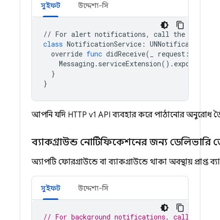
সুইফট
উদ্দেশ্য-সি
//
For
alert
notifications
,
call
the
API
ins
class
NotificationService
:
UNNotificationSer
override
func
didReceive
(
_
request
:
UNNoti
Messaging
.
serviceExtension
()
.
exportDeliv
}
}
আপনি যদি HTTP v1 API ব্যবহার করে পাঠানোর অনুরোধ ত
ব্যাকগ্রাউন্ড নোটিফিকেশনের জন্য ডেলিভারি ডে
অ্যাপটি ফোরগ্রাউন্ডে বা ব্যাকগ্রাউন্ডে থাকা অবস্থায় প্
সুইফট
উদ্দেশ্য-সি
// For background notifications, call the AP