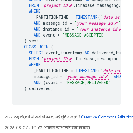
FROM
`
project ID
.firebase_messaging.data`
WHERE
_PARTITIONTIME
=
TIMESTAMP
(
'
date as YYYY
AND
message_id
=
'
your message id
'
AND
instance_id
=
'
your instance id
'
AND
event
=
'MESSAGE_ACCEPTED'
)
sent
CROSS
JOIN
(
SELECT
event_timestamp
AS
delivered_time
FROM
`
project ID
.firebase_messaging.data`
WHERE
_PARTITIONTIME
=
TIMESTAMP
(
'
date as YYYY
message_id
=
'
your message id
'
AND
inst
AND
(
event
=
'MESSAGE_DELIVERED'
)
delivered
;
অন্য কিছু উল্লেখ না করা থাকলে, এই পৃষ্ঠার কন্টেন্ট
Creative Commons Attribution
2026-08-07 UTC-তে শেষবার আপডেট করা হয়েছে।