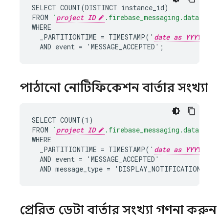
SELECT COUNT(DISTINCT instance_id)

FROM 
`
project ID
.firebase_messaging.data`
WHERE

  _PARTITIONTIME = TIMESTAMP('
date as YYYY-MM-
  AND event = 'MESSAGE_ACCEPTED';
পাঠানো নোটিফিকেশন বার্তার সংখ্যা
SELECT COUNT(1)

FROM 
`
project ID
.firebase_messaging.data`
WHERE

  _PARTITIONTIME = TIMESTAMP('
date as YYYY-MM-
  AND event = 'MESSAGE_ACCEPTED'

  AND message_type = 'DISPLAY_NOTIFICATION';
প্রেরিত ডেটা বার্তার সংখ্যা গণনা করু