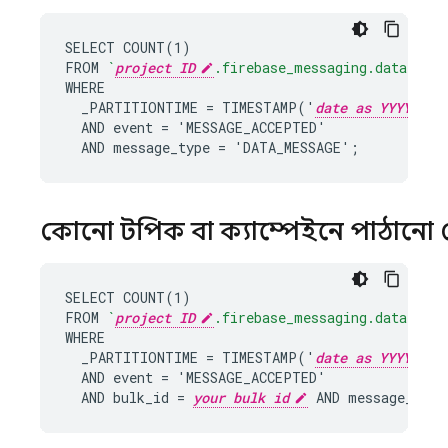
SELECT COUNT(1)

FROM 
`
project ID
.firebase_messaging.data`
WHERE

  _PARTITIONTIME = TIMESTAMP('
date as YYYY-MM-
  AND event = 'MESSAGE_ACCEPTED'

  AND message_type = 'DATA_MESSAGE';
কোনো টপিক বা ক্যাম্পেইনে পাঠানো 
SELECT COUNT(1)

FROM 
`
project ID
.firebase_messaging.data`
WHERE

  _PARTITIONTIME = TIMESTAMP('
date as YYYY-MM-
  AND event = 'MESSAGE_ACCEPTED'

  AND bulk_id = 
your bulk id
 AND message_id !