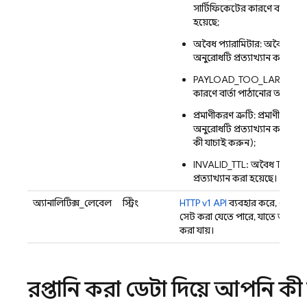
সার্টিফিকেটের কারণে বার্তা পা
হয়েছে;
অবৈধ প্যারামিটার: অবৈধ প্যার
অনুরোধটি প্রত্যাখ্যান করা হয়ে
PAYLOAD_TOO_LARGE: নির্ধা
কারণে বার্তা পাঠানোর অনুরোধটি 
প্রমাণীকরণ ত্রুটি: প্রমাণীকরণ ত
অনুরোধটি প্রত্যাখ্যান করা হয়
কী যাচাই করুন);
INVALID_TTL: অবৈধ TTL-এর ক
প্রত্যাখ্যান করা হয়েছে।
অ্যানালিটিক্স_লেবেল
স্ট্রিং
HTTP v1 API
ব্যবহার করে, মেসেজ 
সেট করা যেতে পারে, যাতে অ্যানালিট
করা যায়।
রপ্তানি করা ডেটা দিয়ে আপনি 