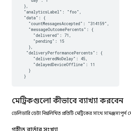
    "day": 1

  },

  "analyticsLabel": "foo",

  "data": {

    "countMessagesAccepted": "314159",

    "messageOutcomePercents": {

      "delivered": 71,

      "pending": 15

    },

   "deliveryPerformancePercents": {

      "deliveredNoDelay": 45,

      "delayedDeviceOffline": 11

    }

মেট্রিকগুলো কীভাবে ব্যাখ্যা করবেন
ডেলিভারি ডেটা নিম্নলিখিত প্রতিটি মেট্রিকের সাথে সামঞ্জস্যপ
গৃহীত বার্তার সংখ্যা