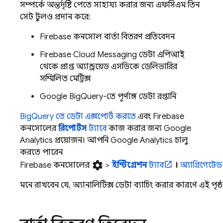
সম্পর্কে অন্তর্দৃষ্টি পেতে সাহায্য করার জন্য এফসিএম তিন
সেট টুলও প্রদান করে:
Firebase
কনসোল বার্তা বিতরণ প্রতিবেদন
Firebase Cloud Messaging
ডেটা এপিআই
থেকে প্রাপ্ত অ্যান্ড্রয়েড এসডিকে ডেলিভারির
সম্মিলিত মেট্রিক্স
Google BigQuery-তে পূর্ণাঙ্গ ডেটা রপ্তানি
BigQuery
তে ডেটা এক্সপোর্ট করতে
এবং
Firebase
কনসোলের
রিপোর্টস
ট্যাবে
কাজ করার জন্য
Google
Analytics
প্রয়োজন। আপনি
Google Analytics
চালু
করতে পারেন
settings
Firebase
কনসোলের
>
ইন্টিগ্রেশন
ট্যাব
।
অ্যাগ্রিগেটে
মনে রাখবেন যে, অ্যানালিটিক্স ডেটা ব্যাচিং করার কারণে এই পৃষ্ঠ