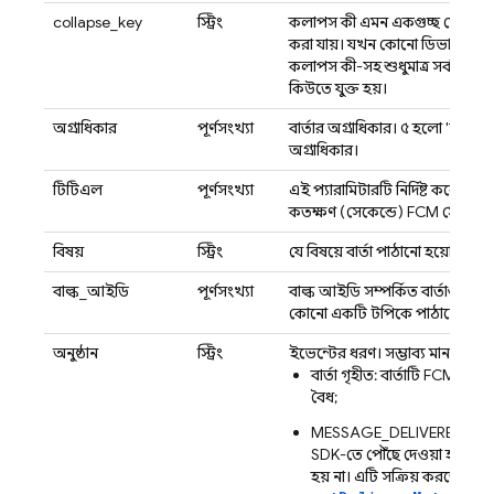
collapse_key
স্ট্রিং
কলাপস কী এমন একগুচ্ছ মেসেজকে
করা যায়। যখন কোনো ডিভাইস সংযুক্
কলাপস কী-সহ শুধুমাত্র সর্বশেষ ম
কিউতে যুক্ত হয়।
অগ্রাধিকার
পূর্ণসংখ্যা
বার্তার অগ্রাধিকার। ৫ হলো 'সাধার
অগ্রাধিকার।
টিটিএল
পূর্ণসংখ্যা
এই প্যারামিটারটি নির্দিষ্ট করে য
কতক্ষণ (সেকেন্ডে) FCM স্টোরেজে
বিষয়
স্ট্রিং
যে বিষয়ে বার্তা পাঠানো হয়েছিল তার
বাল্ক_আইডি
পূর্ণসংখ্যা
বাল্ক আইডি সম্পর্কিত বার্তাগুলির
কোনো একটি টপিকে পাঠানো নির্দিষ্ট 
অনুষ্ঠান
স্ট্রিং
ইভেন্টের ধরণ। সম্ভাব্য মানগুলো 
বার্তা গৃহীত: বার্তাটি FCM সার্
বৈধ;
MESSAGE_DELIVERED: বার্তা
SDK-তে পৌঁছে দেওয়া হয়েছে। 
হয় না। এটি সক্রিয় করতে,