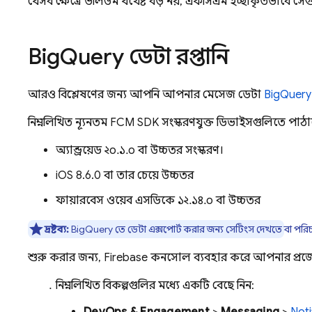
যেসব ক্ষেত্রে ভলিউম যথেষ্ট বড় নয়, এফসিএম ইচ্ছাকৃতভাবে সে
Big
Query ডেটা রপ্তানি
আরও বিশ্লেষণের জন্য আপনি আপনার মেসেজ ডেটা
BigQuery
নিম্নলিখিত ন্যূনতম
FCM
SDK সংস্করণযুক্ত ডিভাইসগুলিতে পাঠানো
অ্যান্ড্রয়েড ২০.১.০ বা উচ্চতর সংস্করণ।
iOS 8.6.0 বা তার চেয়ে উচ্চতর
ফায়ারবেস ওয়েব এসডিকে ১২.১৪.০ বা উচ্চতর
দ্রষ্টব্য:
BigQuery
তে ডেটা এক্সপোর্ট করার জন্য সেটিংস দেখতে বা 
শুরু করার জন্য,
Firebase
কনসোল ব্যবহার করে আপনার প্রজে
নিম্নলিখিত বিকল্পগুলির মধ্যে একটি বেছে নিন: