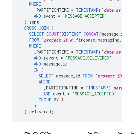
WHERE
_PARTITIONTIME
=
TIMESTAMP
(
'
date as YYYY
AND
event
=
'MESSAGE_ACCEPTED'
)
sent
CROSS
JOIN
(
SELECT
COUNT
(
DISTINCT
CONCAT
(
message_id
,
i
FROM
`
project ID
.firebase_messaging.data`
WHERE
_PARTITIONTIME
=
TIMESTAMP
(
'
date as YYYY
AND
(
event
=
'MESSAGE_DELIVERED'
AND
message_id
IN
(
SELECT
message_id
FROM
`
project ID
.f
WHERE
_PARTITIONTIME
=
TIMESTAMP
(
'
date as 
AND
event
=
'MESSAGE_ACCEPTED'
GROUP
BY
1
)
)
delivered
;