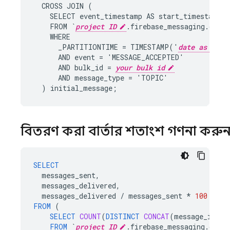
CROSS
JOIN
(
SELECT
event_timestamp
AS
start_timestamp
FROM
`
project ID
.
firebase_messaging
.
data
`
WHERE
_PARTITIONTIME
=
TIMESTAMP
(
'
date as YYYY
AND
event
=
'
MESSAGE_ACCEPTED
'
AND
bulk_id
=
your bulk id
AND
message_type
=
'
TOPIC
'
)
initial_message
;
বিতরণ করা বার্তার শতাংশ গণনা করু
SELECT
messages_sent
,
messages_delivered
,
messages_delivered
/
messages_sent
*
100
AS
p
FROM
(
SELECT
COUNT
(
DISTINCT
CONCAT
(
message_id
,
i
FROM
`
project ID
.firebase_messaging.data`