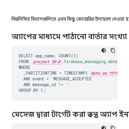
নিম্নলিখিত বিভাগগুলিতে এমন কিছু কোয়েরির উদাহরণ দেওয়া 
অ্যাপের মাধ্যমে পাঠানো বার্তার সংখ্যা
SELECT app_name, COUNT(1)

FROM 
`
project ID
.firebase_messaging.data`
WHERE

  _PARTITIONTIME = TIMESTAMP('
date as YYYY-MM-
  AND event = 'MESSAGE_ACCEPTED'

  AND message_id != ''

GROUP BY 1;
মেসেজ দ্বারা টার্গেট করা স্বতন্ত্র অ্যাপ 