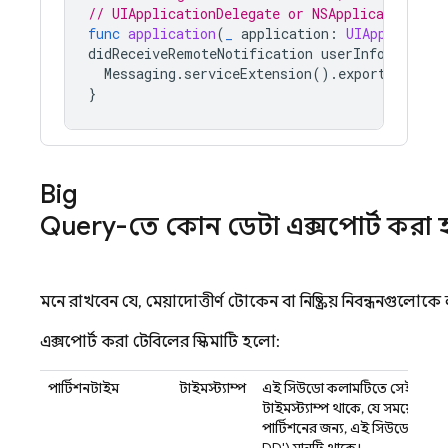
// UIApplicationDelegate or NSApplicationDel
func
application
(
_
application
:
UIApplicatio
didReceiveRemoteNotification
userInfo
:
[
AnyH
Messaging
.
serviceExtension
().
exportDeliver
}
Big
Query-তে কোন ডেটা এক্সপোর্ট করা 
মনে রাখবেন যে, মেয়াদোত্তীর্ণ টোকেন বা নিষ্ক্রিয় নিবন্ধনগুল
এক্সপোর্ট করা টেবিলের স্কিমাটি হলো:
পার্টিশনটাইম
টাইমস্ট্যাম্প
এই সিউডো কলামটিতে সেই দিনের
টাইমস্ট্যাম্প থাকে, যে সময়ে 
পার্টিশনের জন্য, এই সিউডো ক