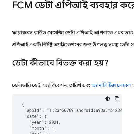
FCM
ডেটা এপিআই ব্যবহার করে
ফায়ারবেস ক্লাউড মেসেজিং ডেটা এপিআই আপনাকে এমন তথ্য পুনর
এপিআই একটি নির্দিষ্ট অ্যাপ্লিকেশনের জন্য উপলব্ধ সমস্ত ডেট
ডেটা কীভাবে বিভক্ত করা হয়?
ডেলিভারি ডেটা অ্যাপ্লিকেশন, তারিখ এবং
অ্যানালিটিক্স লেবেল
অ
 {

  "appId": "1:23456789:android:a93a5mb1234efe56
  "date": {

    "year": 2021,

    "month": 1,
