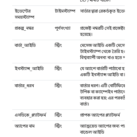
DD') মানটি থাকে।
ইভেন্টের
টাইমস্ট্যাম্প
সার্ভার দ্বারা রেকর্ডকৃত ইভেন্টের টা
সময়স্ট্যাম্প
প্রকল্প_নম্বর
পূর্ণসংখ্যা
প্রজেক্ট নম্বরটি সেই প্রজেক্টকে শন
হয়েছে।
বার্তা_আইডি
স্ট্রিং
মেসেজ আইডি একটি মেসেজকে শনা
টাইমস্ট্যাম্প থেকে তৈরি হওয়ায়, 
বিশ্বব্যাপী অনন্য নাও হতে পারে।
ইনস্ট্যান্স_আইডি
স্ট্রিং
যে অ্যাপে বার্তাটি পাঠানো হয় ত
একটি ইনস্ট্যান্স আইডি বা
Fireba
বার্তার_ধরন
স্ট্রিং
বার্তার ধরণ। এটি নোটিফিকেশন বার্
টপিক বা ক্যাম্পেইন পাঠানোর জন্য
ব্যবহার করা হয়; এর পরবর্তী বার
বার্তা।
এসডিকে_প্ল্যাটফর্ম
স্ট্রিং
প্রাপক অ্যাপের প্ল্যাটফর্ম
অ্যাপের নাম
স্ট্রিং
অ্যান্ড্রয়েড অ্যাপের জন্য প্যা
বান্ডেল আইডি