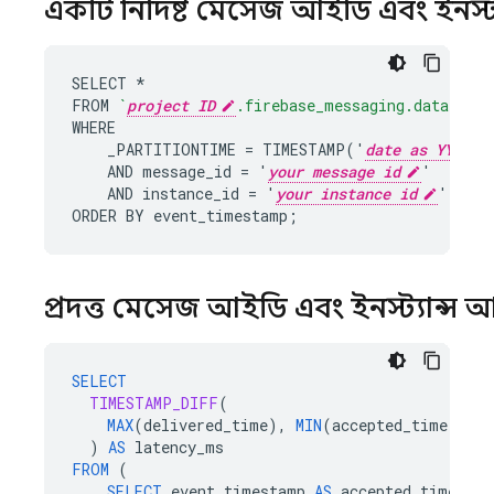
একটি নির্দিষ্ট মেসেজ আইডি এবং ইনস্ট্
SELECT *

FROM 
`
project ID
.firebase_messaging.data`
WHERE

    _PARTITIONTIME = TIMESTAMP('
date as YYYY-M
    AND message_id = '
your message id
'

    AND instance_id = '
your instance id
'

ORDER BY event_timestamp;
প্রদত্ত মেসেজ আইডি এবং ইনস্ট্যান্স
SELECT
TIMESTAMP_DIFF
(
MAX
(
delivered_time
),
MIN
(
accepted_time
),
MI
)
AS
latency_ms
FROM
(
SELECT
event_timestamp
AS
accepted_time