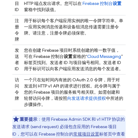
目
HTTP 端点发出请求。您可以在
Firebase
控制台
设置
ID
窗格中找到该值。
注
用于标识每个客户端应用实例的唯一令牌字符串。单
册
一应用实例消息传递和设备组消息传递需要注册令
令
牌。请注意，注册令牌必须保密。
牌
发
您在创建 Firebase 项目时系统创建的唯一数字值，
送
可在
Firebase
控制台
设置
窗格的“
Cloud Messaging
”
者
标签页找到。发送者 ID 与项目编号相同。发送者 ID
ID
用于标识可以向客户端应用发送消息的每个发送者。
访
一个只在短时间内有效的 OAuth 2.0 令牌，用于对
问
发送到 HTTP v1 API 的请求进行授权。此令牌与属于
令
您的 Firebase 项目的服务账号相关联。如需创建和
牌
轮替访问令牌，请按照
向发送请求提供授权
中所述的
步骤操作。
重要提示
：使用
Firebase
Admin SDK
和 v1 HTTP 协议的
发送请求 (send request) 必须包含应用的 Firebase 项目
ID，您可以在
Firebase
控制台的
常规项目设置
标签页中查看