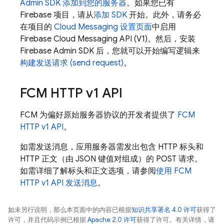
Admin SDK
添加到您的服务器
。如果您已有
Firebase 项目，请从
添加 SDK
开始。此外，请务必
在项目的
Cloud Messaging 设置页面
中启用
Firebase Cloud Messaging API (V1)。然后，安装
Firebase
Admin SDK
后，您就可以开始编写逻辑来
构建发送请求 (send request)
。
FCM
HTTP v1 API
FCM
为偏好原始服务器协议的开发者提供了
FCM
HTTP v1 API
。
如需发送消息，应用服务器需发出包含 HTTP 标头和
HTTP 正文（由 JSON 键值对组成）的 POST 请求。
如需详细了解标头和正文选项，请参阅
使用
FCM
HTTP v1 API 发送消息
。
如未另行说明，那么本页面中的内容已根据
知识共享署名 4.0 许可
获得了
许可，并且代码示例已根据
Apache 2.0 许可
获得了许可。有关详情，请