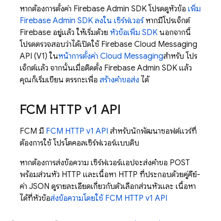
หากต้องการตั้งค่า
Firebase
Admin SDK
โปรดดูหัวข้อ
เพิ่ม
Firebase
Admin SDK
ลงใน เซิร์ฟเวอร์
หากมีโปรเจ็กต์
Firebase อยู่แล้ว ให้เริ่มด้วย
หัวข้อเพิ่ม SDK
นอกจากนี้
โปรดตรวจสอบว่าได้เปิดใช้ Firebase Cloud Messaging
API (V1) ใน
หน้าการตั้งค่า Cloud Messaging
สำหรับ โปร
เจ็กต์แล้ว จากนั้นเมื่อติดตั้ง
Firebase
Admin SDK
แล้ว
คุณก็เริ่มเขียน ตรรกะเพื่อ
สร้างคำขอส่ง
ได้
FCM
HTTP v1 API
FCM
มี
FCM
HTTP v1 API
สำหรับนักพัฒนาซอฟต์แวร์ที่
ต้องการใช้ โปรโตคอลเซิร์ฟเวอร์แบบดิบ
หากต้องการส่งข้อความ เซิร์ฟเวอร์แอปจะส่งคำขอ POST
พร้อมส่วนหัว HTTP และเนื้อหา HTTP ที่ประกอบด้วยคู่คีย์-
ค่า JSON ดูรายละเอียดเกี่ยวกับตัวเลือกส่วนหัวและ เนื้อหา
ได้ที่หัวข้อ
ส่งข้อความโดยใช้
FCM
HTTP v1 API