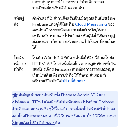
และกลุ่มอุปกรณ์ โปรดทราบว่าโทเค็นการลง
ทะเบียนต้องเก็บไว้เป็นความลับ
รหัสผู้
ค่าตัวเลขที่ไม่ซ้ำกันซึ่งสร้างขึ้นเมื่อคุณสร้างโปรเจ็กต์
ส่ง
Firebase และดูได้ในแท็บ
Cloud Messaging
ของ
คอนโซล
Firebase
ในแผง
การตั้งค่า
รหัสผู้ส่งจะ
เหมือนกับหมายเลขโปรเจ็กต์ รหัสผู้ส่งใช้เพื่อระบุผู้
ส่งแต่ละรายที่สามารถส่งข้อความไปยังแอปไคลเอ็นต์
ได้
โทเค็น
โทเค็น OAuth 2.0 ที่มีอายุสั้นซึ่งให้สิทธิ์คำขอไปยัง
เพื่อการ
HTTP v1 API โทเค็นนี้เชื่อมโยงกับบัญชีบริการที่เป็น
เข้าถึง
ของโปรเจ็กต์ Firebase หากต้องการสร้างและหมุน
เวียนโทเค็นเพื่อการเข้าถึง ให้ทำตามขั้นตอน ที่
อธิบายไว้ในหัวข้อ
ให้สิทธิ์คำขอส่ง
สำคัญ:
คำขอส่งสำหรับทั้ง
Firebase
Admin SDK
และ
โปรโตคอล HTTP v1 ต้องมีรหัสโปรเจ็กต์ของโปรเจ็กต์ Firebase
สำหรับแอปของคุณ ซึ่งดูได้ใน แท็บ การตั้งค่าโปรเจ็กต์ทั่วไป
ของ
คอนโซล
Firebase
นอกจากนี้ วิธีการส่งข้อความทั้ง 2 วิธียังกำหนด
ให้คุณต้อง
ให้สิทธิ์คำขอส่ง
ด้วย