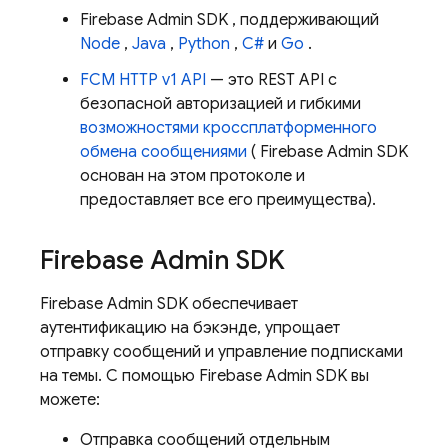
Firebase
Admin SDK
, поддерживающий
Node
,
Java
,
Python
,
C#
и
Go
.
FCM
HTTP v1 API
— это REST API с
безопасной авторизацией и гибкими
возможностями кроссплатформенного
обмена сообщениями
(
Firebase
Admin SDK
основан на этом протоколе и
предоставляет все его преимущества).
Firebase
Admin SDK
Firebase
Admin SDK
обеспечивает
аутентификацию на бэкэнде, упрощает
отправку сообщений и управление подписками
на темы. С помощью
Firebase
Admin SDK
вы
можете:
Отправка сообщений отдельным