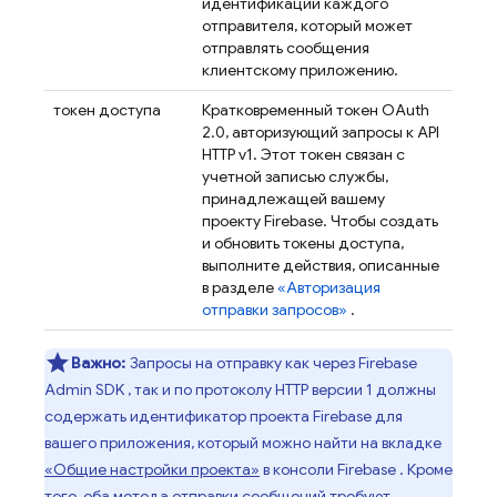
идентификации каждого
отправителя, который может
отправлять сообщения
клиентскому приложению.
токен доступа
Кратковременный токен OAuth
2.0, авторизующий запросы к API
HTTP v1. Этот токен связан с
учетной записью службы,
принадлежащей вашему
проекту Firebase. Чтобы создать
и обновить токены доступа,
выполните действия, описанные
в разделе
«Авторизация
отправки запросов»
.
Важно:
Запросы на отправку как через
Firebase
Admin SDK
, так и по протоколу HTTP версии 1 должны
содержать идентификатор проекта Firebase для
вашего приложения, который можно найти на вкладке
«Общие настройки проекта»
в консоли
Firebase
. Кроме
того, оба метода отправки сообщений требуют