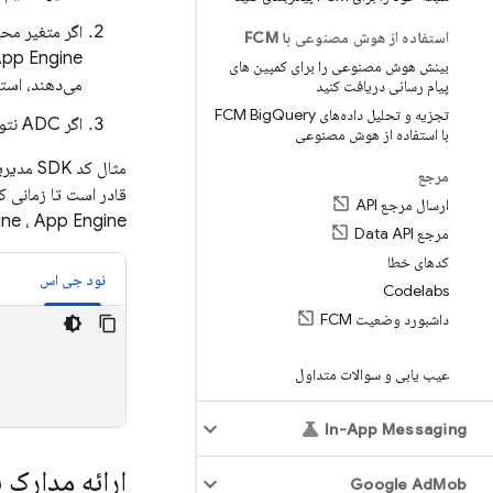
اگر متغیر محیطی تنظیم 
استفاده از هوش مصنوعی با FCM
pp Engine
بینش هوش مصنوعی را برای کمپین های
می‌دهند، استف
پیام رسانی دریافت کنید
تجزیه و تحلیل داده‌های FCM Big
Query
اگر ADC نتواند از هیچ یک از اعتبارنامه‌های فوق استفاده کند، سیستم خطایی صادر می‌کند.
با استفاده از هوش مصنوعی
مرجع
قادر است تا زمانی ک
ارسال مرجع API
ine
،
App Engine
مرجع Data API
کدهای خطا
نود جی اس
Codelabs
داشبورد وضعیت FCM
عیب یابی و سوالات متداول
In-App Messaging
ارائه مدارک
Google Ad
Mob