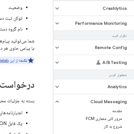
وضعیت
Crashlytics
توکن ثبت دس
Performance Monitoring
نام گروه دست
تکرار کنید
شما می‌توانید پیام‌
Remote Config
یا پیامی حاوی هر دو
نکته:
از این
elab
A
/
B Testing
مشغول کردن
درخواست‌های ارسال TP
Analytics
بسته به جزئیات محیط سرو
Cloud Messaging
مقدمه
اعتبارنامه‌های
مرور کلی معماری FCM
یک فایل JSON حساب کاربری سرویس
شروع به کار