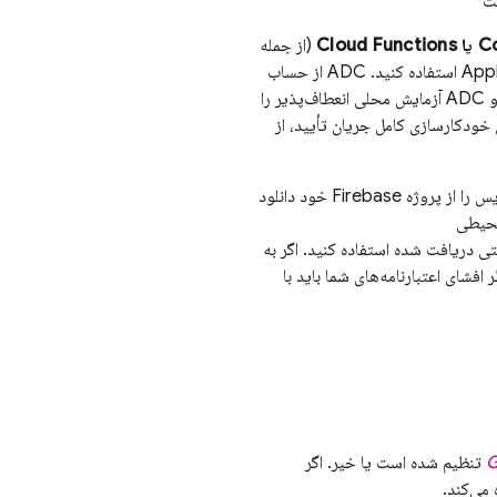
C
یا Cloud Functions
(از جمله
) اجرا می‌شود، از Application Default Credentials (ADC) استفاده کنید. ADC از حساب
سرویس پیش‌فرض موجود شما برای دریافت اعتبارنامه‌ها جهت تأیید درخواست‌ها استفاده می‌کند و ADC آزمایش محلی انعطاف‌پذیر را
ی خودکارسازی کامل جریان تأیید، از
، باید یک فایل JSON حساب سرویس را از پروژه Firebase خود دانلود
محیطی
تی دریافت شده استفاده کنید. اگر به
شای اعتبارنامه‌های شما باید با
G
تنظیم شده است یا خیر. اگر