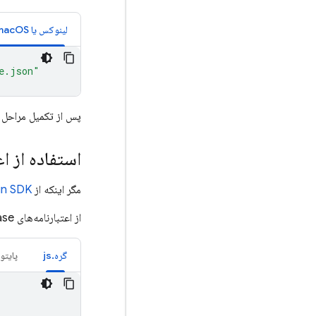
لینوکس یا macOS
e.json"
پس از تکمیل مراحل فوق، اعتبارنامه‌های پیش‌فرض برنامه (ADC) قادر است به‌طور ض
استفاده از ا
مگر اینکه از
n SDK
از اعتبارنامه‌های Firebase خود به همراه
گره.js
پایتو