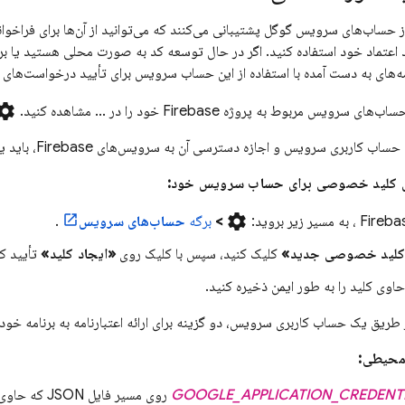
 اعتماد خود استفاده کنید. اگر در حال توسعه کد به صورت محلی هستید یا برن
نامه‌های به دست آمده با استفاده از این حساب سرویس برای تأیید درخواست‌های 
ttings
یس مربوط به پروژه Firebase خود را در ... مشاهده کنید.
 سرویس و اجازه دسترسی آن به سرویس‌های Firebase، باید یک فایل کلید خصوصی با فرمت JSON ایجاد کنید.
یل کلید خصوصی برای حساب سرویس خود:
settings
Fireba
، به مسیر زیر بروید:
>
برگه
حساب‌های سرویس
.
 کلید خصوصی جدید»
کلیک کنید، سپس با کلیک روی
«ایجاد کلید»
تأیید کن
از طریق یک حساب کاربری سرویس، دو گزینه برای ارائه اعتبارنامه به برنامه خو
 محیطی:
GOOGLE_APPLICATION_CREDENT
روی مسیر فایل JSON که حاوی کلید حساب سرویس شماست، تنظیم کنید. این متغیر فقط برای جلسه پوسته فعلی شما اعمال می‌شود، بنابراین اگر یک جلسه جدید باز کردید، دوباره متغیر را تنظیم کنید.