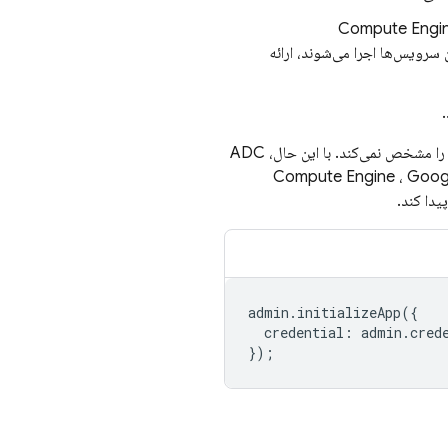
Compute Engi
 که روی آن سرویس‌ها اجرا می‌شوند، ارائه
مثال کد SDK مدیریت زیر این استراتژی را نشان می‌دهد. این مثال به صراحت اعتبارنامه‌های برنامه را مشخص نمی‌کند. با این حال، ADC
Compute Engine
،
Goog
admin
.
initializeApp
({
credential
:
admin
.
cred
});