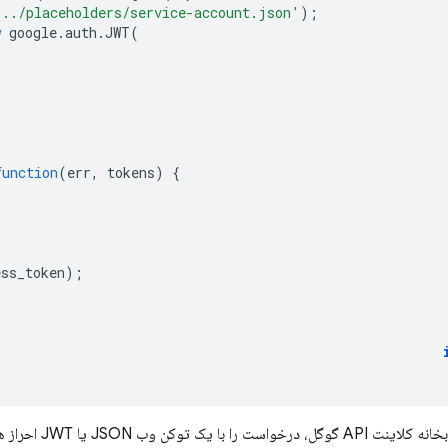
'../placeholders/service-account.json'
);
w
google
.
auth
.
JWT
(
function
(
err
,
tokens
)
{
ess_token
);
 JSON یا JWT احراز هویت می‌کند. برای اطلاعات بیشتر، به