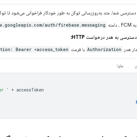
سترسی شما، متد به‌روزرسانی توکن به طور خودکار فراخوانی می‌شود تا توکن 
به
FCM
، دامنه
w.googleapis.com/auth/firebase.messaging
سترسی به هدر درخواست HTTP:
دار هدر
Authorization
با فرمت
tion: Bearer <access_token>
ن
جاوا
er '
+
accessToken