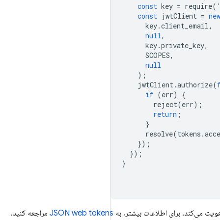
const
key
=
require
(
const
jwtClient
=
ne
key
.
client_email
,
null
,
key
.
private_key
,
SCOPES
,
null
);
jwtClient
.
authorize
(
if
(
err
)
{
reject
(
err
);
return
;
}
resolve
(
tokens
.
acc
});
});
}
JSON web tokens
مراجعه کنید.