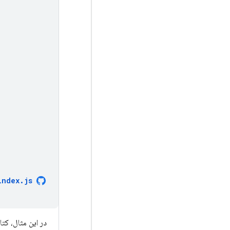
index
.
js
در این مثال، کتابخانه کلاینت API گوگل، درخواست را با یک توکن وب