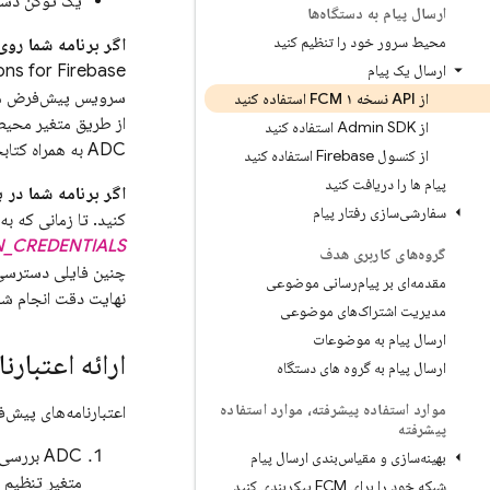
یک توکن دسترسی OAuth 2.0 کوتاه‌مدت که از یک حساب ک
ارسال پیام به دستگاه‌ها
محیط سرور خود را تنظیم کنید
اگر برنامه شما رو
ارسال یک پیام
ons for Firebase
از API نسخه ۱ FCM استفاده کنید
از طریق متغیر محی
از Admin SDK استفاده کنید
ADC به همراه کتابخانه‌های سرور Admin SDK استفاده کنید.
از کنسول Firebase استفاده کنید
پیام ها را دریافت کنید
اگر برنامه شما در
سفارشی‌سازی رفتار پیام
کنید. تا زمانی که 
_CREDENTIALS
گروه‌های کاربری هدف
چنین فایلی دسترسی ن
مقدمه‌ای بر پیام‌رسانی موضوعی
نهایت دقت انجام شو
مدیریت اشتراک‌های موضوعی
ارسال پیام به موضوعات
ارائه اعتبارنام
ارسال پیام به گروه های دستگاه
موارد استفاده پیشرفته، موارد استفاده
اعتبارنامه‌های پیش‌فرض برنامه گوگل (ADC) اعتبار
پیشرفته
ADC بررسی می‌کند که آیا متغیر محیطی
بهینه‌سازی و مقیاس‌بندی ارسال پیام
متغیر تنظیم شده باشد، ADC از فایل حساب سرویسی که 
شبکه خود را برای FCM پیکربندی کنید