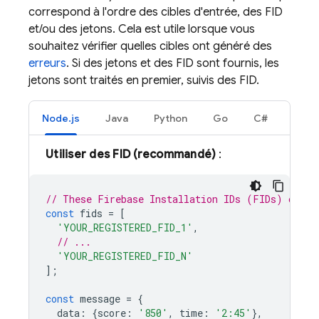
correspond à l'ordre des cibles d'entrée, des FID
et/ou des jetons. Cela est utile lorsque vous
souhaitez vérifier quelles cibles ont généré des
erreurs
. Si des jetons et des FID sont fournis, les
jetons sont traités en premier, suivis des FID.
Node.js
Java
Python
Go
C#
Utiliser des FID (recommandé)
:
// These Firebase Installation IDs (FIDs) come 
const
fids
=
[
'YOUR_REGISTERED_FID_1'
,
// ...
'YOUR_REGISTERED_FID_N'
];
const
message
=
{
data
:
{
score
:
'850'
,
time
:
'2:45'
},