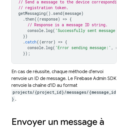
// Send a message to the device corresponding t
// registration token.
getMessaging
().
send
(
message
)
.
then
((
response
)
=
>
{
// Response is a message ID string.
console
.
log
(
'Successfully sent message:'
,
r
})
.
catch
((
error
)
=
>
{
console
.
log
(
'Error sending message:'
,
error
});
En cas de réussite, chaque méthode d'envoi
renvoie un ID de message. Le
Firebase
Admin SDK
renvoie la chaîne d'ID au format
projects/{project_id}/messages/{message_id
}
.
Envoyer un message à