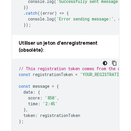
console
.
log
(
'Successfully sent message:'
,
r
})
.
catch
((
error
)
=
>
{
console
.
log
(
'Error sending message:'
,
error
});
Utiliser un jeton d'enregistrement
(obsolète)
:
// This registration token comes from the clien
const
registrationToken
=
'YOUR_REGISTRATION_T
const
message
=
{
data
:
{
score
:
'850'
,
time
:
'2:45'
},
token
:
registrationToken
};