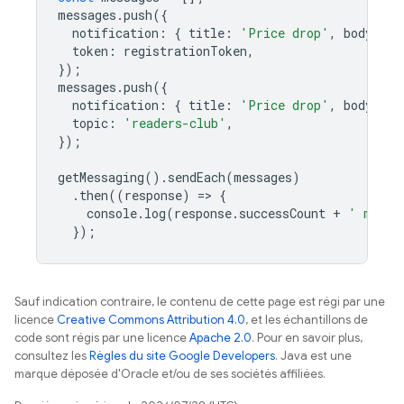
messages
.
push
({
notification
:
{
title
:
'Price drop'
,
body
:
'5
token
:
registrationToken
,
});
messages
.
push
({
notification
:
{
title
:
'Price drop'
,
body
:
'2
topic
:
'readers-club'
,
});
getMessaging
().
sendEach
(
messages
)
.
then
((
response
)
=
>
{
console
.
log
(
response
.
successCount
+
' messa
});
Sauf indication contraire, le contenu de cette page est régi par une
licence
Creative Commons Attribution 4.0
, et les échantillons de
code sont régis par une licence
Apache 2.0
. Pour en savoir plus,
consultez les
Règles du site Google Developers
. Java est une
marque déposée d'Oracle et/ou de ses sociétés affiliées.