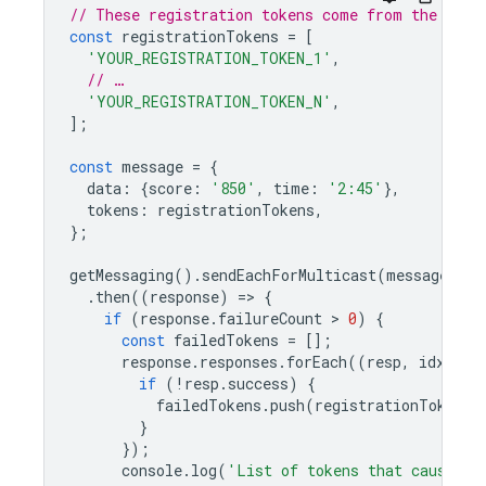
// These registration tokens come from the clie
const
registrationTokens
=
[
'YOUR_REGISTRATION_TOKEN_1'
,
// …
'YOUR_REGISTRATION_TOKEN_N'
,
];
const
message
=
{
data
:
{
score
:
'850'
,
time
:
'2:45'
},
tokens
:
registrationTokens
,
};
getMessaging
().
sendEachForMulticast
(
message
)
.
then
((
response
)
=
>
{
if
(
response
.
failureCount
 > 
0
)
{
const
failedTokens
=
[];
response
.
responses
.
forEach
((
resp
,
idx
)
=
>
if
(
!
resp
.
success
)
{
failedTokens
.
push
(
registrationTokens
[
}
});
console
.
log
(
'List of tokens that caused f