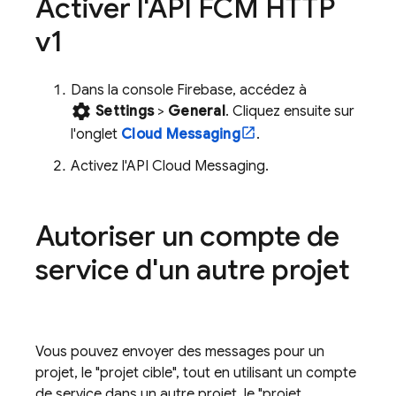
Activer l'API FCM HTTP
v1
Dans la console
Firebase
, accédez à
settings
Settings
>
General
. Cliquez ensuite sur
l'onglet
Cloud Messaging
.
Activez l'API Cloud Messaging.
Autoriser un compte de
service d'un autre projet
Vous pouvez envoyer des messages pour un
projet, le "projet cible", tout en utilisant un compte
de service dans un autre projet, le "projet