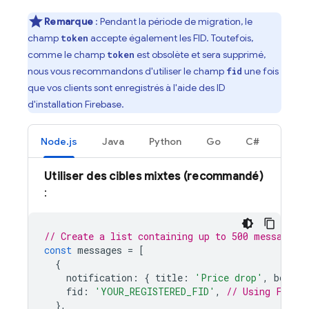
Remarque
: Pendant la période de migration, le
champ
accepte également les FID. Toutefois,
token
comme le champ
est obsolète et sera supprimé,
token
nous vous recommandons d'utiliser le champ
une fois
fid
que vos clients sont enregistrés à l'aide des ID
d'installation Firebase.
Node.js
Java
Python
Go
C#
Utiliser des cibles mixtes (recommandé)
:
// Create a list containing up to 500 messages.
const
messages
=
[
{
notification
:
{
title
:
'Price drop'
,
body
:
fid
:
'YOUR_REGISTERED_FID'
,
// Using FID (
},