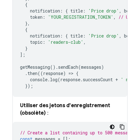
{
notification
:
{
title
:
'Price drop'
,
body
:
token
:
'YOUR_REGISTRATION_TOKEN'
,
// Using
},
{
notification
:
{
title
:
'Price drop'
,
body
:
topic
:
'readers-club'
,
}
];
getMessaging
().
sendEach
(
messages
)
.
then
((
response
)
=
>
{
console
.
log
(
response
.
successCount
+
' messa
});
Utiliser des jetons d'enregistrement
(obsolète)
:
// Create a list containing up to 500 messages.
const
messages
=
[];