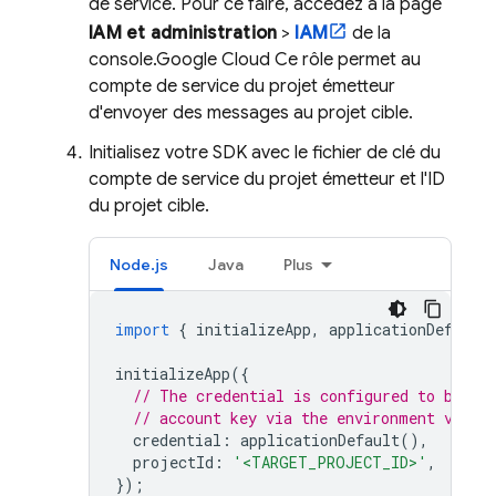
de service. Pour ce faire, accédez à la page
IAM et administration
>
IAM
de la
console.
Google Cloud
Ce rôle permet au
compte de service du projet émetteur
d'envoyer des messages au projet cible.
Initialisez votre SDK avec le fichier de clé du
compte de service du projet émetteur
et l'ID
du projet cible.
Node.js
Java
Plus
import
{
initializeApp
,
applicationDefault
initializeApp
({
// The credential is configured to be th
// account key via the environment varia
credential
:
applicationDefault
(),
projectId
:
'<TARGET_PROJECT_ID>'
,
});