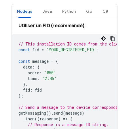
Node.js
Java
Python
Go
C#
Utiliser un FID (recommandé)
:
// This installation ID comes from the client F
const
fid
=
'YOUR_REGISTERED_FID'
;
const
message
=
{
data
:
{
score
:
'850'
,
time
:
'2:45'
},
fid
:
fid
};
// Send a message to the device corresponding t
getMessaging
().
send
(
message
)
.
then
((
response
)
=
>
{
// Response is a message ID string.