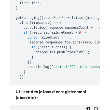
fids
:
fids
,
};
getMessaging
().
sendEachForMulticast
(
message
)
.
then
((
response
)
=
>
{
console
.
log
(
response
.
successCount
+
' messa
if
(
response
.
failureCount
 > 
0
)
{
const
failedFids
=
[];
response
.
responses
.
forEach
((
resp
,
idx
)
=
>
if
(
!
resp
.
success
)
{
failedFids
.
push
(
fids
[
idx
]);
}
});
console
.
log
(
'List of FIDs that caused fai
}
});
Utiliser des jetons d'enregistrement
(obsolète)
: