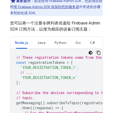
重要提示
：如需使用
Firebase
Admin SDK
，您必须先按
照
将 Firebase Admin SDK 添加到您的服务器
中所述的步骤
来初始化该 SDK。
您可以将一个注册令牌列表传递给
Firebase
Admin
SDK
订阅方法，以便为相应的设备订阅主题：
Node.js
Java
Python
Go
C#
// These registration tokens come from the clie
const
registrationTokens
=
[
'YOUR_REGISTRATION_TOKEN_1'
,
// ...
'YOUR_REGISTRATION_TOKEN_n'
];
// Subscribe the devices corresponding to the re
// topic.
getMessaging
().
subscribeToTopic
(
registrationTok
.
then
((
response
)
=
>
{
// See the MessagingTopicManagementResponse