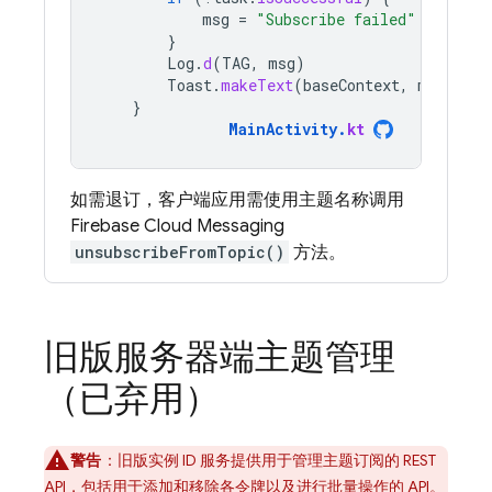
msg
=
"Subscribe failed"
}
Log
.
d
(
TAG
,
msg
)
Toast
.
makeText
(
baseContext
,
msg
,
Toa
}
MainActivity
.
kt
如需退订，客户端应用需使用主题名称调用
Firebase Cloud Messaging
unsubscribeFromTopic()
方法。
旧版服务器端主题管理
（已弃用）
警告
：
旧版实例 ID 服务提供用于管理主题订阅的 REST
API，包括用于添加和移除各令牌以及进行批量操作的 API。