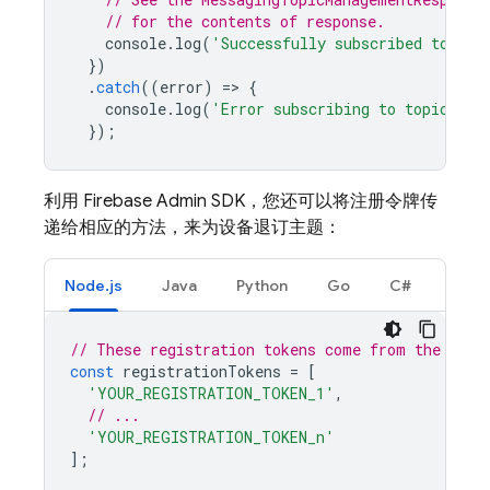
// for the contents of response.
console
.
log
(
'Successfully subscribed to top
})
.
catch
((
error
)
=
>
{
console
.
log
(
'Error subscribing to topic:'
,
});
利用
Firebase
Admin SDK
，您还可以将注册令牌传
递给相应的方法，来为设备退订主题：
Node.js
Java
Python
Go
C#
// These registration tokens come from the clie
const
registrationTokens
=
[
'YOUR_REGISTRATION_TOKEN_1'
,
// ...
'YOUR_REGISTRATION_TOKEN_n'
];