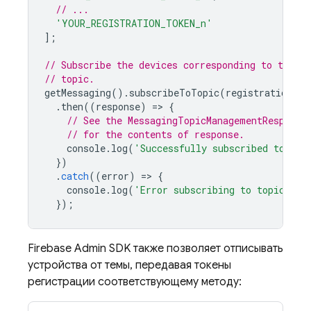
// ...
'YOUR_REGISTRATION_TOKEN_n'
];
// Subscribe the devices corresponding to the re
// topic.
getMessaging
().
subscribeToTopic
(
registrationTok
.
then
((
response
)
=
>
{
// See the MessagingTopicManagementResponse
// for the contents of response.
console
.
log
(
'Successfully subscribed to top
})
.
catch
((
error
)
=
>
{
console
.
log
(
'Error subscribing to topic:'
,
});
Firebase
Admin SDK
также позволяет отписывать
устройства от темы, передавая токены
регистрации соответствующему методу: