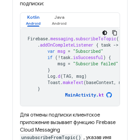
подписки:
Kotlin
Java
Firebase
.
messaging
.
subscribeToTopic
(
"weather
.
addOnCompleteListener
{
task
-
var
msg
=
"Subscribed"
if
(
!
task
.
isSuccessful
)
{
msg
=
"Subscribe failed"
}
Log
.
d
(
TAG
,
msg
)
Toast
.
makeText
(
baseContext
,
msg
,
Toa
}
MainActivity
.
kt
Для отмены подписки клиентское
приложение вызывает функцию
Firebase
Cloud Messaging
unsubscribeFromTopic()
, указав имя