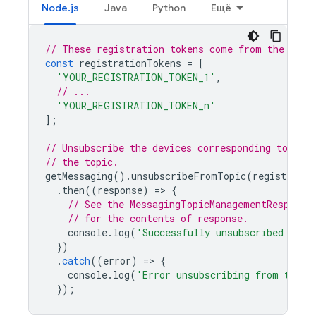
Node.js
Java
Python
Ещё
// These registration tokens come from the clie
const
registrationTokens
=
[
'YOUR_REGISTRATION_TOKEN_1'
,
// ...
'YOUR_REGISTRATION_TOKEN_n'
];
// Unsubscribe the devices corresponding to the
// the topic.
getMessaging
().
unsubscribeFromTopic
(
registratio
.
then
((
response
)
=
>
{
// See the MessagingTopicManagementResponse
// for the contents of response.
console
.
log
(
'Successfully unsubscribed from
})
.
catch
((
error
)
=
>
{
console
.
log
(
'Error unsubscribing from topic
});