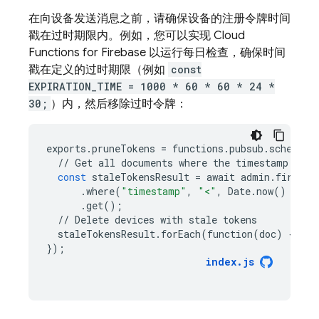
在向设备发送消息之前，请确保设备的注册令牌时间
戳在过时期限内。例如，您可以实现
Cloud
Functions for Firebase
以运行每日检查，确保时间
戳在定义的过时期限（例如
const
EXPIRATION_TIME = 1000 * 60 * 60 * 24 *
30;
）内，然后移除过时令牌：
exports
.
pruneTokens
=
functions
.
pubsub
.
schedule
//
Get
all
documents
where
the
timestamp
exce
const
staleTokensResult
=
await
admin
.
firesto
.
where
(
"timestamp"
,
"<"
,
Date
.
now
()
-
EX
.
get
();
//
Delete
devices
with
stale
tokens
staleTokensResult
.
forEach
(
function
(
doc
)
{
doc
});
index
.
js