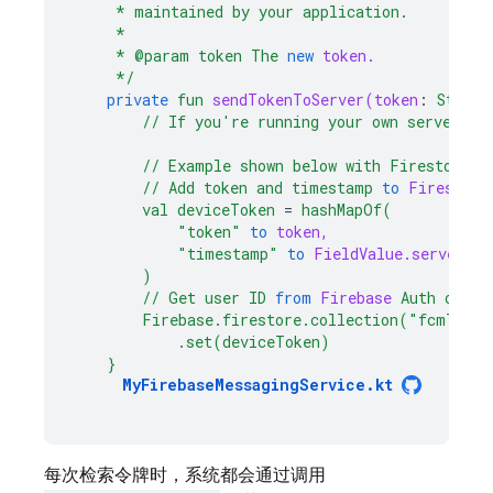
*
maintained
by
your
application.
*
*
@param
token
The
new
token.
*/
private
fun
sendTokenToServer(token
:
String
//
If
you're
running
your
own
server,
c
//
Example
shown
below
with
Firestore
//
Add
token
and
timestamp
to
Firestore
val
deviceToken
=
hashMapOf(
"token"
to
token,
"timestamp"
to
FieldValue.serverTi
)
//
Get
user
ID
from
Firebase
Auth
or
yo
Firebase.firestore.collection("fcmToke
.set(deviceToken)
}
MyFirebaseMessagingService.kt
每次检索令牌时，系统都会通过调用