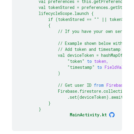
val
preferences
=
this.getPreferences(C
val
tokenStored
=
preferences.getString
lifecycleScope.launch
{
if
(tokenStored
==
""
||
tokenStore
{
//
If
you
have
your
own
server,
//
Example
shown
below
with
Fir
//
Add
token
and
timestamp
to
F
val
deviceToken
=
hashMapOf(
"token"
to
token,
"timestamp"
to
FieldValue.s
)
//
Get
user
ID
from
Firebase
Au
Firebase.firestore.collection("
.set(deviceToken).await()
}
}
MainActivity.kt