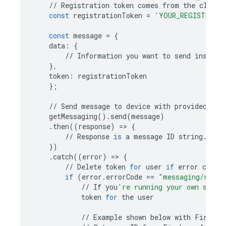
//
Registration
token
comes
from
the
client
const
registrationToken
=
'YOUR_REGISTRATI
const
message
=
{
data
:
{
//
Information
you
want
to
send
inside
},
token
:
registrationToken
};
//
Send
message
to
device
with
provided
reg
getMessaging
()
.
send
(
message
)
.
then
((
response
)
=
>
{
//
Response
is
a
message
ID
string
.
})
.
catch
((
error
)
=
>
{
//
Delete
token
for
user
if
error
code
if
(
error
.
errorCode
==
"messaging/regis
//
If
you
're running your own serve
token
for
the
user
//
Example
shown
below
with
Firesto