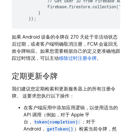
//
Get
user
ID
from
Firebase
Auth
o
Firebase
.
firestore
.
collection
(
"fcmT
}
});
如果 Android 设备的令牌在 270 天处于非活动状态
后过期，或者客户端明确取消注册，
FCM
会返回无
效令牌响应。如果您需要根据自己的定义更准确地跟
踪过时情况，可以主动
移除过时注册令牌
。
定期更新令牌
我们建议您定期检索和更新服务器上的所有注册令
牌。 这要求您执行以下操作：
在客户端应用中添加应用逻辑，以使用适当的
API 调用（例如，对于 Apple 平
台，
token(completion):
；对于
Android，
getToken()
）检索当前令牌，然