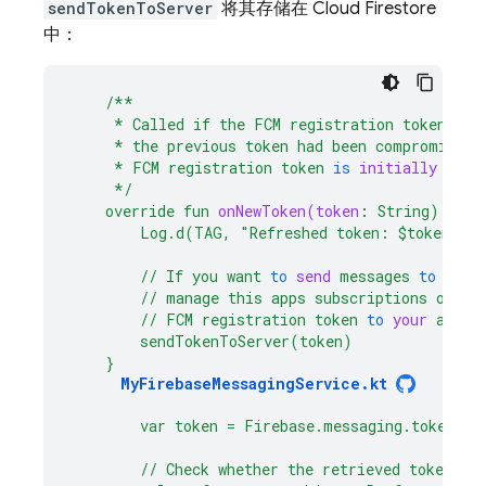
sendTokenToServer
将其存储在
Cloud Firestore
中：
/**
*
Called
if
the
FCM
registration
token
is
*
the
previous
token
had
been
compromised.
*
FCM
registration
token
is
initially
gene
*/
override
fun
onNewToken(token
:
String)
{
Log.d(TAG,
"Refreshed token: $token"
)
//
If
you
want
to
send
messages
to
this
//
manage
this
apps
subscriptions
on
th
//
FCM
registration
token
to
your
app
s
sendTokenToServer(token)
}
MyFirebaseMessagingService.kt
var
token
=
Firebase.messaging.token.aw
//
Check
whether
the
retrieved
token
ma