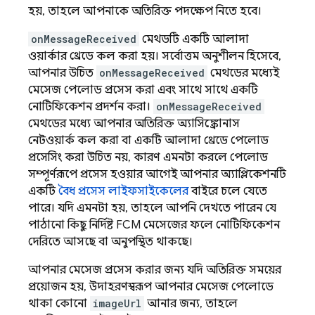
হয়, তাহলে আপনাকে অতিরিক্ত পদক্ষেপ নিতে হবে।
onMessageReceived
মেথডটি একটি আলাদা
ওয়ার্কার থ্রেডে কল করা হয়। সর্বোত্তম অনুশীলন হিসেবে,
আপনার উচিত
onMessageReceived
মেথডের মধ্যেই
মেসেজ পেলোড প্রসেস করা এবং সাথে সাথে একটি
নোটিফিকেশন প্রদর্শন করা।
onMessageReceived
মেথডের মধ্যে আপনার অতিরিক্ত অ্যাসিঙ্ক্রোনাস
নেটওয়ার্ক কল করা বা একটি আলাদা থ্রেডে পেলোড
প্রসেসিং করা উচিত নয়, কারণ এমনটা করলে পেলোড
সম্পূর্ণরূপে প্রসেস হওয়ার আগেই আপনার অ্যাপ্লিকেশনটি
একটি
বৈধ প্রসেস লাইফসাইকেলের
বাইরে চলে যেতে
পারে। যদি এমনটা হয়, তাহলে আপনি দেখতে পারেন যে
পাঠানো কিছু নির্দিষ্ট FCM মেসেজের ফলে নোটিফিকেশন
দেরিতে আসছে বা অনুপস্থিত থাকছে।
আপনার মেসেজ প্রসেস করার জন্য যদি অতিরিক্ত সময়ের
প্রয়োজন হয়, উদাহরণস্বরূপ আপনার মেসেজ পেলোডে
থাকা কোনো
imageUrl
আনার জন্য, তাহলে