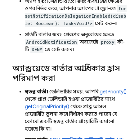
অ্যাপ ইনস্ট্যান্সের ভিত্তিতে: নির্দিষ্ট ব্যবহারের ক্ষেত্রের
ওপর নির্ভর করে, আপনার অ্যাপের UI ফ্লো-তে
fun
setNotificationDelegationEnabled(disab
le: Boolean): Task<Void!>
সেট করুন।
প্রতিটি বার্তার জন্য: প্রেরণের অনুরোধের ক্ষেত্রে
AndroidNotification
অবজেক্টে
proxy
কী-
টি
DENY
তে সেট করুন।
অ্যান্ড্রয়েডে বার্তার অগ্রাধিকার হ্রাস
পরিমাপ করা
স্বতন্ত্র বার্তা।
ডেলিভারির সময়, আপনি
getPriority()
থেকে প্রাপ্ত ডেলিভারি হওয়া প্রায়োরিটির সাথে
getOriginalPriority()
থেকে প্রাপ্ত আসল
প্রায়োরিটি তুলনা করে নির্ধারণ করতে পারেন যে
কোনো একটি স্বতন্ত্র বার্তার প্রায়োরিটি কমানো
হয়েছে কি না।