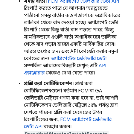
সমস্ত বার্তা।
FCM
অ্যাগ্রিগেট ডেলিভারি ডেটা API
রিপোর্ট করতে পারে যে আপনার অ্যান্ড্রয়েডে
পাঠানো সমস্ত বার্তার কত শতাংশকে অগ্রাধিকারের
তালিকা থেকে বাদ দেওয়া হচ্ছে। অ্যাগ্রিগেট ডেটা
রিপোর্ট থেকে কিছু বার্তা বাদ পড়তে পারে, কিন্তু
সামগ্রিকভাবে এগুলি বার্তা অগ্রাধিকারের তালিকা
থেকে বাদ পড়ার হারের একটি সার্বিক চিত্র দেবে।
আরও তথ্যের জন্য এবং API কোয়েরি করার নমুনা
কোডের জন্য
অ্যাগ্রিগেটেড ডেলিভারি ডেটা
সম্পর্কিত আমাদের নিবন্ধটি দেখুন; এটি
API
এক্সপ্লোরার
থেকেও দেখা যেতে পারে।
প্রক্সি করা নোটিফিকেশন।
প্রক্সি করা
নোটিফিকেশনগুলো বর্তমান FCM বা GA
ডেলিভারি মেট্রিক্সে গণনা করা হবে না, তাই আপনি
নোটিফিকেশন ডেলিভারি মেট্রিক্সে ১৫% পর্যন্ত হ্রাস
দেখতে পারেন। প্রক্সি করা মেসেজের উপর
রিপোর্টিংয়ের জন্য,
FCM
অ্যাগ্রিগেট ডেলিভারি
ডেটা API
ব্যবহার করুন।
ProxyNotificationInsightPercents