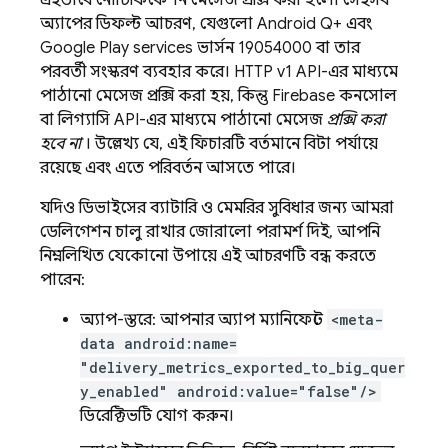
এইভাবে নোটিফিকেশন মেসেজ প্রক্সি করা হলো সেইসব
অ্যাপের ডিফল্ট আচরণ, যেগুলো Android Q+ এবং
Google Play services ভার্সন 19054000 বা তার
পরবর্তী সংস্করণ ব্যবহার করে। HTTP v1 API-এর মাধ্যমে
পাঠানো মেসেজ প্রক্সি করা হয়, কিন্তু Firebase কনসোল
বা লিগ্যাসি API-এর মাধ্যমে পাঠানো মেসেজ
প্রক্সি করা
হবে না
। উল্লেখ্য যে, এই ফিচারটি বর্তমানে বিটা পর্যায়ে
রয়েছে এবং এতে পরিবর্তন আসতে পারে।
যদিও ডিভাইসের ব্যাটারি ও মেমরির সুবিধার জন্য আমরা
ডেলিগেশন চালু রাখার জোরালো পরামর্শ দিই, আপনি
নিম্নলিখিত যেকোনো উপায়ে এই আচরণটি বন্ধ করতে
পারেন:
অ্যাপ-স্তরে: আপনার অ্যাপ ম্যানিফেস্টে
<meta-
data android:name=
"delivery_metrics_exported_to_big_quer
y_enabled" android:value="false"/>
ডিরেক্টিভটি যোগ করুন।