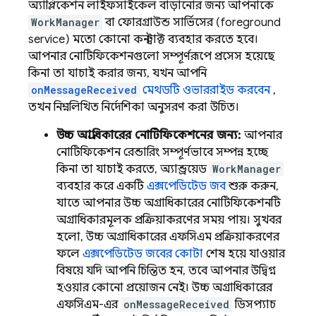
অ্যাপ্লিকেশন লাইফসাইকেল বাড়ানোর জন্য আপনাকে
WorkManager
বা ফোরগ্রাউন্ড সার্ভিসের (foreground
service) মতো কোনো কনস্ট্রাক্ট ব্যবহার করতে হবে।
আপনার নোটিফিকেশনগুলো সম্পূর্ণরূপে প্রসেস হয়েছে
কিনা তা যাচাই করার জন্য, যখন আপনি
onMessageReceived
মেথডটি ওভাররাইড করবেন
,
তখন নিম্নলিখিত নির্দেশিকা অনুসরণ করা উচিত।
উচ্চ অগ্রাধিকারের নোটিফিকেশনের জন্য:
আপনার
নোটিফিকেশন রেন্ডারিং সম্পূর্ণভাবে সম্পন্ন হচ্ছে
কিনা তা যাচাই করতে, অ্যান্ড্রয়েড
WorkManager
ব্যবহার করে একটি
এক্সপেডিটেড জব
শুরু করুন,
যাতে আপনার উচ্চ অগ্রাধিকারের নোটিফিকেশনটি
অগ্রাধিকারমূলক প্রক্রিয়াকরণের সময় পায়। সুখবর
হলো, উচ্চ অগ্রাধিকারের এফসিএম প্রক্রিয়াকরণের
ফলে
এক্সপেডিটেড জবের কোটা
শেষ হয়ে যাওয়ার
বিষয়ে যদি আপনি চিন্তিত হন, তবে আপনার উদ্বিগ্ন
হওয়ার কোনো প্রয়োজন নেই। উচ্চ অগ্রাধিকারের
এফসিএম-এর
onMessageReceived
ডিসপ্যাচ