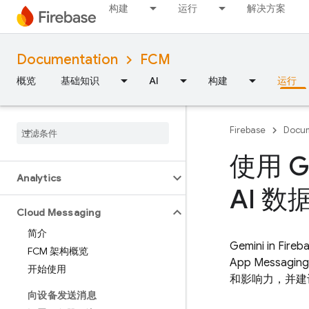
构建
运行
解决方案
Performance Monitoring
Documentation
FCM
迭代
概览
基础知识
AI
构建
运行
Remote Config
A
/
B Testing
Firebase
Docum
互动
使用 G
Analytics
AI 数
Cloud Messaging
简介
Gemini in
Fireb
FCM 架构概览
App Messaging
开始使用
和影响力，并建
向设备发送消息