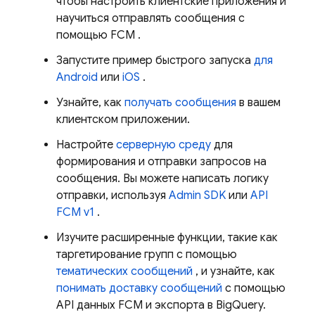
чтобы настроить клиентские приложения и
научиться отправлять сообщения с
помощью
FCM
.
Запустите пример быстрого запуска
для
Android
или
iOS
.
Узнайте, как
получать сообщения
в вашем
клиентском приложении.
Настройте
серверную среду
для
формирования и отправки запросов на
сообщения. Вы можете написать логику
отправки, используя
Admin SDK
или
API
FCM v1
.
Изучите расширенные функции, такие как
таргетирование групп с помощью
тематических сообщений
, и узнайте, как
понимать доставку сообщений
с помощью
API данных
FCM
и экспорта в BigQuery.