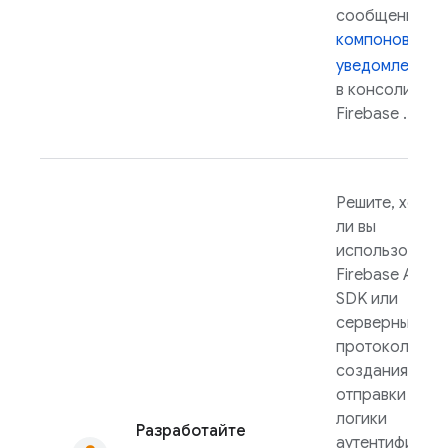
сообщения из
компоновщик
уведомлений
в консоли
Firebase
.
Решите, хотит
ли вы
использовать
Firebase
Admi
SDK
или
серверный
протокол для
создания логи
отправки —
логики
Разработайте
аутентификаци