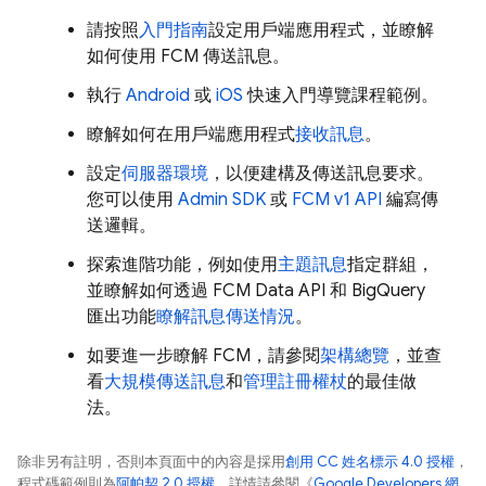
請按照
入門指南
設定用戶端應用程式，並瞭解
如何使用
FCM
傳送訊息。
執行
Android
或
iOS
快速入門導覽課程範例。
瞭解如何在用戶端應用程式
接收訊息
。
設定
伺服器環境
，以便建構及傳送訊息要求。
您可以使用
Admin SDK
或
FCM v1 API
編寫傳
送邏輯。
探索進階功能，例如使用
主題訊息
指定群組，
並瞭解如何透過
FCM
Data API 和 BigQuery
匯出功能
瞭解訊息傳送情況
。
如要進一步瞭解
FCM
，請參閱
架構總覽
，並查
看
大規模傳送訊息
和
管理註冊權杖
的最佳做
法。
除非另有註明，否則本頁面中的內容是採用
創用 CC 姓名標示 4.0 授權
，
程式碼範例則為
阿帕契 2.0 授權
。詳情請參閱《
Google Developers 網