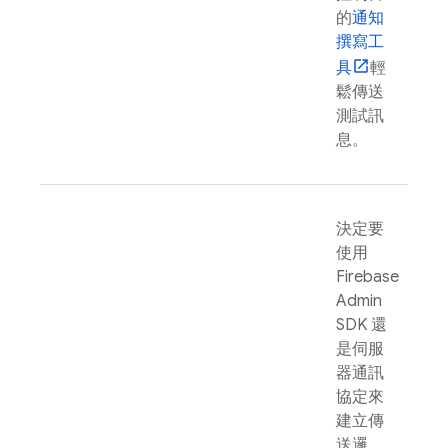
的
通知
撰寫工
具
輕
鬆傳送
測試訊
息。
決定要
使用
Firebase
Admin
SDK
還
是伺服
器通訊
協定來
建立傳
送邏