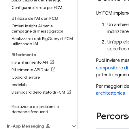
pubblicazione dei messaggi
Configurare la rete per FCM
Un'
FCM
implemen
Utilizzo dell'AI con FCM
Un ambien
Ottieni insight AI per le
campagne di messaggistica
indirizzar
Analizzare i dati Big
Query di FCM
Un'app cli
utilizzando l'AI
specifico 
Riferimento
Puoi inviare mes
Invia riferimento API
compositore di 
Riferimento API Data
potenti segmenti
Codici di errore
codelab
Per maggiori de
Dashboard dello stato di FCM
architettonica .
Risoluzione dei problemi e
domande frequenti
Percors
In-App Messaging