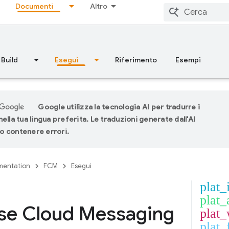
Documenti
Altro
Build
Esegui
Riferimento
Esempi
Google utilizza la tecnologia AI per tradurre i
ella tua lingua preferita. Le traduzioni generate dall'AI
 contenere errori.
entation
FCM
Esegui
plat_
plat_
se Cloud Messaging
plat
plat_