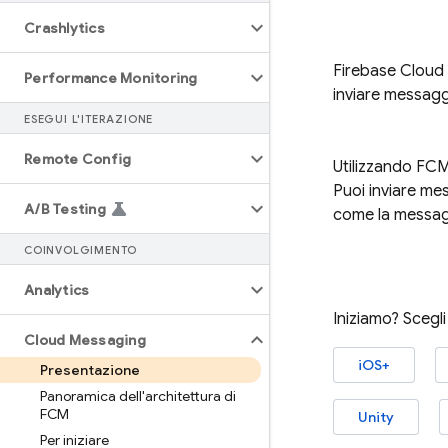
Crashlytics
Firebase Cloud
Performance Monitoring
inviare messagg
ESEGUI L'ITERAZIONE
Remote Config
Utilizzando
FC
Puoi inviare mes
A
/
B Testing
come la messagg
COINVOLGIMENTO
Analytics
Iniziamo? Scegli
Cloud Messaging
iOS+
Presentazione
Panoramica dell'architettura di
FCM
Unity
Per iniziare