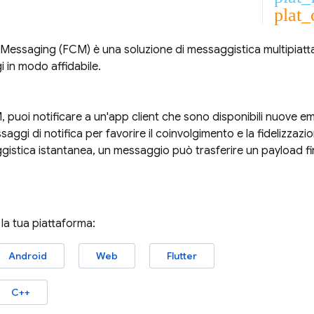
plat_
 Messaging
(
FCM
) è una soluzione di messaggistica multipiat
i in modo affidabile.
M
, puoi notificare a un'app client che sono disponibili nuove ema
saggi di notifica per favorire il coinvolgimento e la fidelizzazio
istica istantanea, un messaggio può trasferire un payload fin
 la tua piattaforma:
Android
Web
Flutter
C++