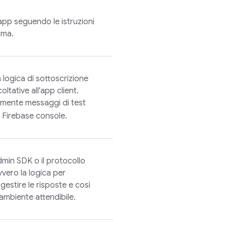
app seguendo le istruzioni
rma.
 logica di sottoscrizione
oltative all'app client.
ilmente messaggi di test
a
Firebase
console.
min SDK
o il protocollo
vvero la logica per
 gestire le risposte e così
 ambiente attendibile.