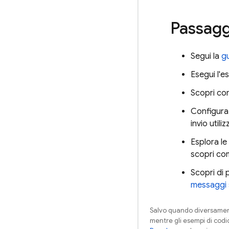
Passagg
Segui la
gu
Esegui l'e
Scopri c
Configura 
invio utili
Esplora le
scopri c
Scopri di 
messaggi 
Salvo quando diversamente
mentre gli esempi di codi