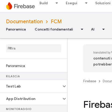
Build
Esegui
Soluzioni
Documentation
FCM
Panoramica
Concetti fondamentali
AI
contenuti n
potrebbero
Panoramica
RILASCIA
Firebase
Docum
Test Lab
App Distribution
Fireba
MONITORAGGIO