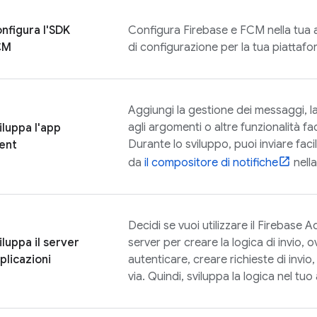
nfigura l'SDK
Configura Firebase e
FCM
nella tua 
CM
di configurazione per la tua piattafo
Aggiungi la gestione dei messaggi, la
agli argomenti o altre funzionalità fac
iluppa l'app
Durante lo sviluppo, puoi inviare fac
ient
da
il compositore di notifiche
nell
Decidi se vuoi utilizzare il
Firebase
Ad
iluppa il server
server per creare la logica di invio, o
plicazioni
autenticare, creare richieste di invio,
via. Quindi, sviluppa la logica nel tuo