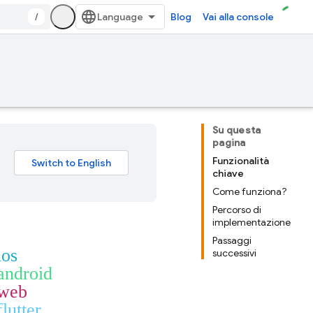
/
Blog
Vai alla console
Su questa
pagina
Funzionalità
chiave
Come funziona?
Percorso di
implementazione
Passaggi
ios
successivi
android
_web
flutter