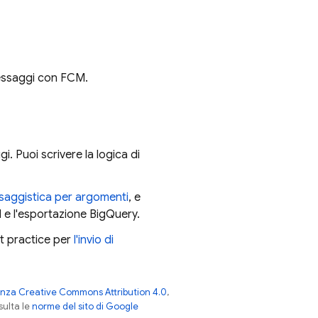
messaggi con
FCM
.
i. Puoi scrivere la logica di
aggistica per argomenti
, e
M
e l'esportazione BigQuery.
t practice per
l'invio di
enza Creative Commons Attribution 4.0
,
nsulta le
norme del sito di Google