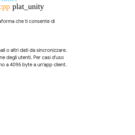
cpp
plat_unity
taforma che ti consente di
il o altri dati da sincronizzare.
ne degli utenti. Per casi d'uso
o a 4096 byte a un'app client.