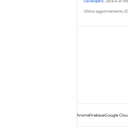
Developers
. Java è un ma
Ultimo aggiornamento 2
Impara
Guide
Riferimento
Esempi
Librerie
GitHub
Android
Chrome
Firebase
Google Clou