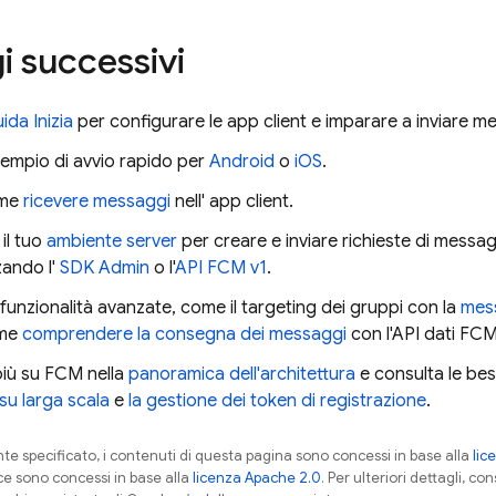
i successivi
ida Inizia
per configurare le app client e imparare a inviare 
sempio di avvio rapido per
Android
o
iOS
.
ome
ricevere messaggi
nell' app client.
il tuo
ambiente server
per creare e inviare richieste di messagg
zzando l'
SDK Admin
o l'
API FCM v1
.
 funzionalità avanzate, come il targeting dei gruppi con la
mess
ome
comprendere la consegna dei messaggi
con l'API dati
FC
più su
FCM
nella
panoramica dell'architettura
e consulta le bes
su larga scala
e
la gestione dei token di registrazione
.
 specificato, i contenuti di questa pagina sono concessi in base alla
lic
ce sono concessi in base alla
licenza Apache 2.0
. Per ulteriori dettagli, co