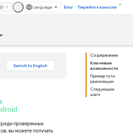
/
Блог
Перейти к консоли
ы
Содержание
Ключевые
возможности
Пример пути
реализации
Следующие
шаги
s
ndroid
среди проверенных
ов, вы можете получать