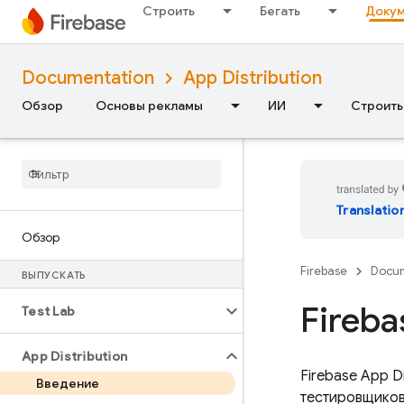
Строить
Бегать
Докум
Documentation
App Distribution
Обзор
Основы рекламы
ИИ
Строить
Translatio
Обзор
Firebase
Docum
ВЫПУСКАТЬ
Fireba
Test Lab
App Distribution
Firebase App Di
Введение
тестировщиков