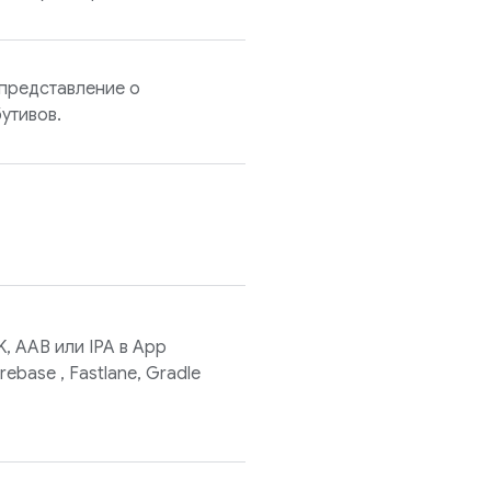
 представление о
утивов.
, AAB или IPA в
App
irebase
, Fastlane, Gradle