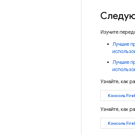
Следую
Изучите перед
Лучшие п
использов
Лучшие п
использо
Узнайте, как р
Консоль
Fir
Узнайте, как р
Консоль
Fir