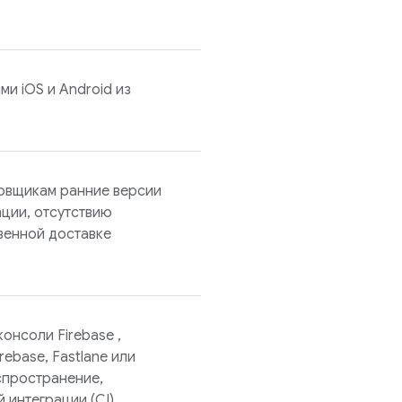
и iOS и Android из
овщикам ранние версии
ции, отсутствию
венной доставке
 консоли
Firebase
,
rebase, Fastlane или
аспространение,
 интеграции (CI).