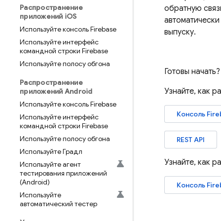
Распространение
обратную связ
приложений i
OS
автоматически 
Используйте консоль Firebase
выпуску.
Используйте интерфейс
командной строки Firebase
Используйте полосу обгона
Готовы начать?
Распространение
Узнайте, как р
приложений Android
Используйте консоль Firebase
Консоль
Fir
Используйте интерфейс
командной строки Firebase
Используйте полосу обгона
REST API
Используйте Градл
Узнайте, как р
Используйте агент
тестирования приложений
(Android)
Консоль
Fir
Используйте
автоматический тестер