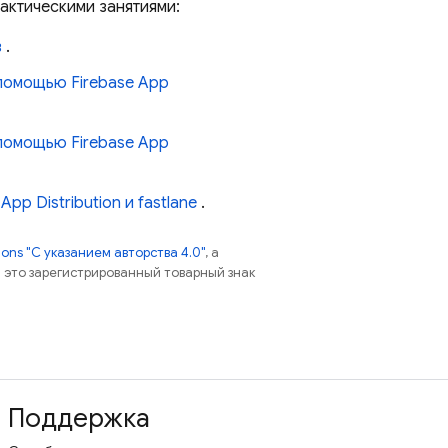
актическими занятиями:
в
.
помощью Firebase App
помощью Firebase App
p Distribution и fastlane
.
ns "С указанием авторства 4.0"
, а
 – это зарегистрированный товарный знак
Поддержка