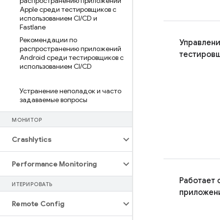
распространению приложений
Apple среди тестировщиков с
использованием CI
/
CD и
Fastlane
Рекомендации по
Управлен
распространению приложений
тестиров
Android среди тестировщиков с
использованием CI
/
CD
Устранение неполадок и часто
задаваемые вопросы
МОНИТОР
Crashlytics
Performance Monitoring
Работает 
ИТЕРИРОВАТЬ
приложени
Remote Config