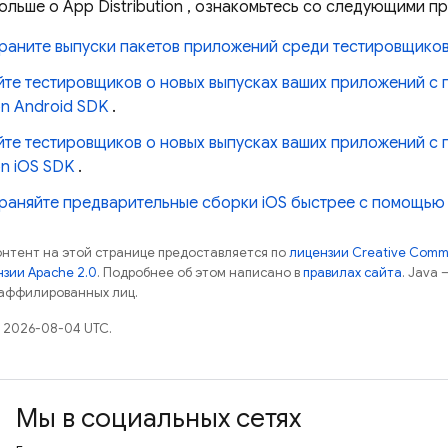
больше о
App Distribution
, ознакомьтесь со следующими пр
раните выпуски пакетов приложений среди тестировщико
те тестировщиков о новых выпусках ваших приложений с 
ion Android SDK
.
те тестировщиков о новых выпусках ваших приложений с 
on iOS SDK
.
аняйте предварительные сборки iOS быстрее с помощью Ap
контент на этой странице предоставляется по
лицензии Creative Commo
зии Apache 2.0
. Подробнее об этом написано в
правилах сайта
. Java
 аффилированных лиц.
 2026-08-04 UTC.
Мы в социальных сетях