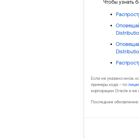
Чтобы узнать 
Распрост
Оповещай
Distribut
Оповещай
Distributi
Распростр
Если не указано иное, 
примеры кода – по
лицен
корпорации Oracle и ее
Последнее обновление:
Обучение