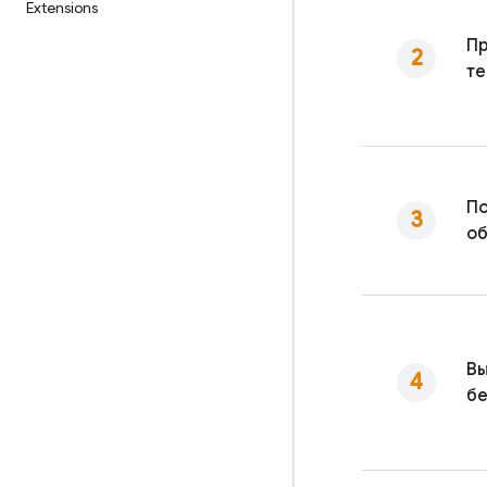
Extensions
Пр
т
По
об
Вы
бе