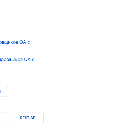
ровщиков QA с
ировщиков QA с
I
REST API