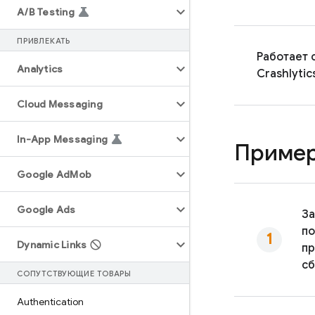
A
/
B Testing
ПРИВЛЕКАТЬ
Работает 
Analytics
Crashlytic
Cloud Messaging
In-App Messaging
Пример
Google Ad
Mob
Google Ads
За
п
Dynamic Links
п
сб
СОПУТСТВУЮЩИЕ ТОВАРЫ
Authentication