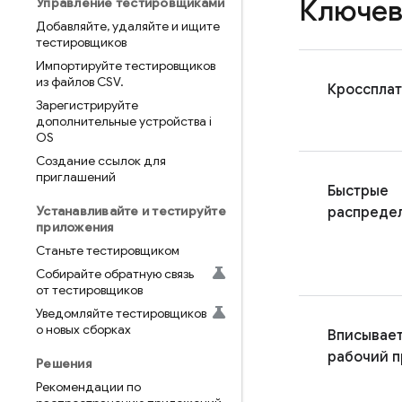
Ключев
Управление тестировщиками
Добавляйте
,
удаляйте и ищите
тестировщиков
Импортируйте тестировщиков
из файлов CSV
.
Кросспла
Зарегистрируйте
дополнительные устройства i
OS
Создание ссылок для
приглашений
Быстрые
Устанавливайте и тестируйте
распреде
приложения
Станьте тестировщиком
Собирайте обратную связь
от тестировщиков
Уведомляйте тестировщиков
о новых сборках
Вписывает
рабочий 
Решения
Рекомендации по