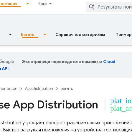
ентация
Ещё
Бегать
Справочные материалы
Пример
Эта страница переведена с помощью
Cloud
n API
.
entation
App Distribution
Бегать
plat_io
se App Distribution
plat_a
stribution
упрощает распространение ваших приложений 
. Быстро загружая приложения на устройства тестировщик