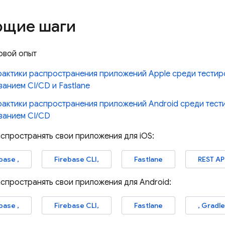
щие шаги
овой опыт
рактики распространения приложений Apple среди тести
анием CI/CD и Fastlane
рактики распространения приложений Android среди тест
ванием CI/CD
аспространять свои приложения для iOS:
ebase
,
Firebase CLI,
Fastlane
REST AP
аспространять свои приложения для Android:
ebase
,
Firebase CLI,
Fastlane
, Gradle