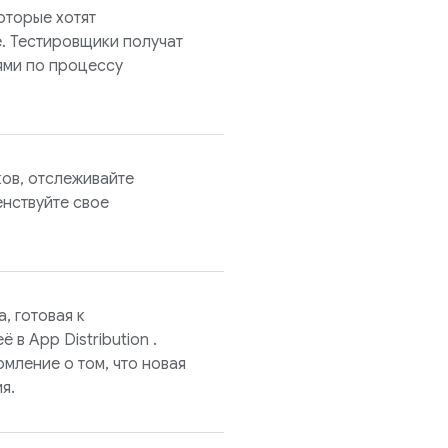
оторые хотят
. Тестировщики получат
ями по процессу
ков, отслеживайте
енствуйте свое
, готовая к
её в
App Distribution
.
мление о том, что новая
я.