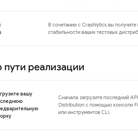
с
В сочетании с
Crashlytics
вы получите
s
стабильности ваших тестовых дистриб
 пути реализации
грузите вашу
Сначала загрузите последний APK
оследнюю
Distribution
с помощью консоли
F
редварительную
или инструментов CLI.
орку