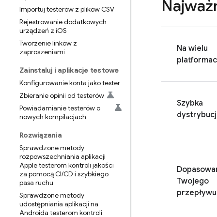
Najważn
Importuj testerów z plików CSV
Rejestrowanie dodatkowych
urządzeń z i
OS
Tworzenie linków z
Na wielu
zaproszeniami
platforma
Zainstaluj i aplikacje testowe
Konfigurowanie konta jako tester
Zbieranie opinii od testerów
Szybka
Powiadamianie testerów o
dystrybucj
nowych kompilacjach
Rozwiązania
Sprawdzone metody
rozpowszechniania aplikacji
Apple testerom kontroli jakości
Dopasowan
za pomocą CI
/
CD i szybkiego
Twojego
pasa ruchu
przepływu
Sprawdzone metody
udostępniania aplikacji na
Androida testerom kontroli