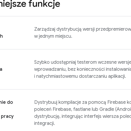
iejsze funkcje
Zarządzaj dystrybucją wersji przedpremierow
ch
w jednym miejscu.
Szybko udostępniaj testerom wczesne wersje a
a
wprowadzaniu, bez konieczności instalowani
i natychmiastowemu dostarczaniu aplikacji.
ie do
Dystrybuuj kompilacje za pomocą
Firebase
ko
poleceń Firebase, fastlane lub Gradle (Andro
 pracy
dystrybucję, integrując interfejs wiersza pole
integracji.