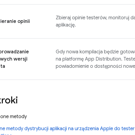
Zbieraj opinie testerów, monitoruj da
ieranie opinii
aplikację.
prowadzanie
Gdy nowa kompilacja będzie gotowa 
wych wersji
na platformę
App Distribution
. Test
ta
powiadomienie o dostępności nowej
kroki
zone metody
e metody dystrybucji aplikacji na urządzenia Apple do teste