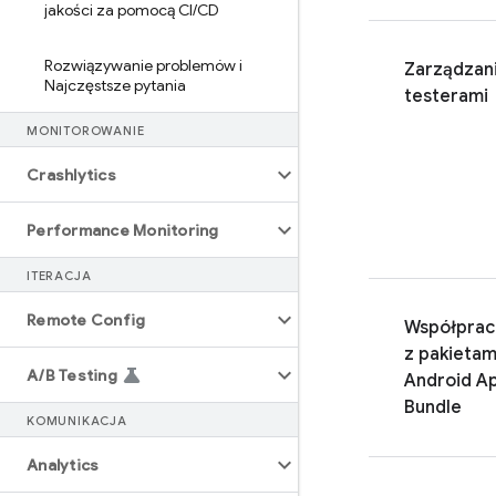
jakości za pomocą CI
/
CD
Rozwiązywanie problemów i
Zarządzan
Najczęstsze pytania
testerami
MONITOROWANIE
Crashlytics
Performance Monitoring
ITERACJA
Remote Config
Współprac
z pakietam
A
/
B Testing
Android A
Bundle
KOMUNIKACJA
Analytics