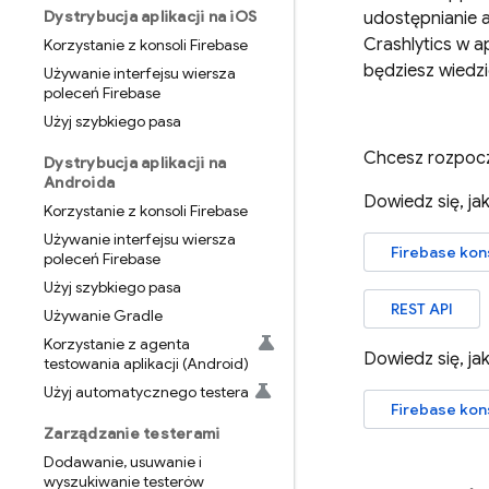
Dystrybucja aplikacji na i
OS
udostępnianie a
Crashlytics
w ap
Korzystanie z konsoli Firebase
będziesz wiedzi
Używanie interfejsu wiersza
poleceń Firebase
Użyj szybkiego pasa
Chcesz rozpoc
Dystrybucja aplikacji na
Androida
Dowiedz się, ja
Korzystanie z konsoli Firebase
Używanie interfejsu wiersza
Firebase
kon
poleceń Firebase
Użyj szybkiego pasa
REST API
Używanie Gradle
Korzystanie z agenta
Dowiedz się, ja
testowania aplikacji (Android)
Użyj automatycznego testera
Firebase
kon
Zarządzanie testerami
Dodawanie
,
usuwanie i
wyszukiwanie testerów