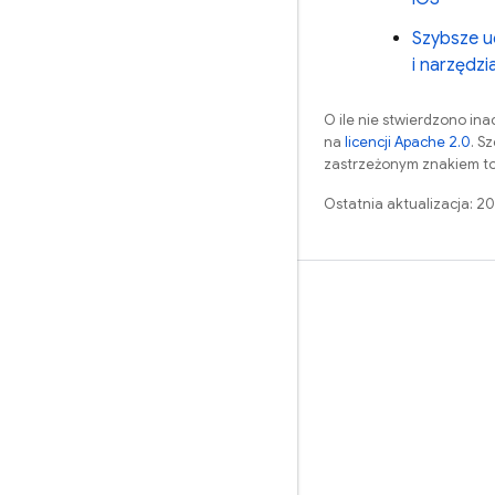
Szybsze u
i narzędzi
O ile nie stwierdzono inac
na
licencji Apache 2.0
. S
zastrzeżonym znakiem to
Ostatnia aktualizacja: 2
Nauka
Przewodniki
Źródła
Przykłady
Biblioteki
GitHub