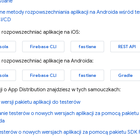
stlane
e metody rozpowszechniania aplikacji na Androida wśród test
I/CD
k rozpowszechniać aplikacje na iOS:
sola
Firebase CLI
fastlane
REST API
k rozpowszechniać aplikacje na Androida:
sola
Firebase CLI
fastlane
Gradle
ji o
App Distribution
znajdziesz w tych samouczkach:
wersji pakietu aplikacji do testerów
nie testerów o nowych wersjach aplikacji za pomocą pakietu 
da
testerów o nowych wersjach aplikacji za pomocą pakietu SDK F