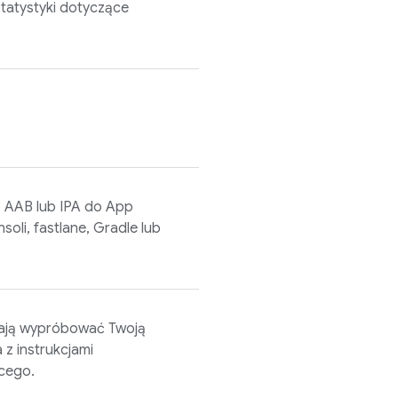
tatystyki dotyczące
K, AAB lub IPA do
App
soli, fastlane, Gradle lub
mają wypróbować Twoją
 z instrukcjami
cego.