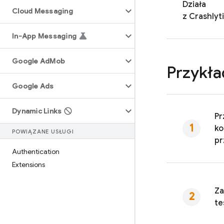
Działa
Cloud Messaging
z
Crashlyt
In-App Messaging
Google Ad
Mob
Przykła
Google Ads
Dynamic Links
Pr
ko
POWIĄZANE USŁUGI
pr
Authentication
Extensions
Za
te