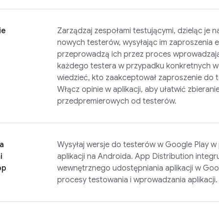
ie
Zarządzaj zespołami testującymi, dzieląc je 
nowych testerów, wysyłając im zaproszenia e
przeprowadzą ich przez proces wprowadzają
każdego testera w przypadku konkretnych wers
wiedzieć, kto zaakceptował zaproszenie do te
Włącz opinie w aplikacji, aby ułatwić zbierani
przedpremierowych od testerów.
a
Wysyłaj wersje do testerów w Google Play w
i
aplikacji na Androida.
App Distribution
integru
pp
wewnętrznego udostępniania aplikacji w Goog
procesy testowania i wprowadzania aplikacji.