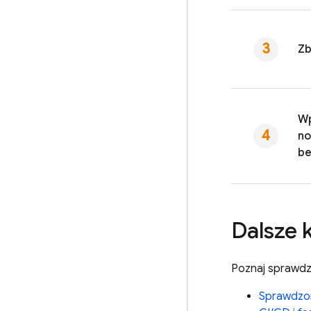
Zb
W
no
be
Dalsze 
Poznaj sprawd
Sprawdzon