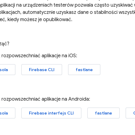
plikacji na urządzeniach testerów pozwala często uzyskiwać 
likacjach, automatycznie uzyskasz dane o stabilności wszystk
eć, kiedy możesz je opublikować.
ząć?
k rozpowszechniać aplikacje na iOS:
sola
Firebase
CLI
fastlane
k rozpowszechniać aplikacje na Androida:
sola
Firebase
interfejs CLI
fastlane