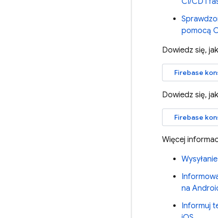
CI/CD i fa
Sprawdzon
pomocą C
Dowiedz się, ja
Firebase
kon
Dowiedz się, ja
Firebase
kon
Więcej informac
Wysyłanie 
Informowa
na Androi
Informuj 
iOS