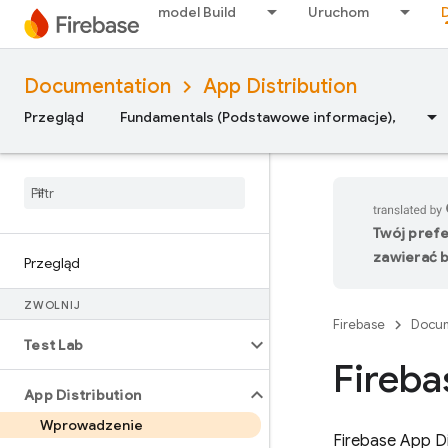
model Build
Uruchom
Documentation
App Distribution
Przegląd
Fundamentals (Podstawowe informacje),
Twój pref
zawierać b
Przegląd
ZWOLNIJ
Firebase
Docum
Test Lab
Fireba
App Distribution
Wprowadzenie
Firebase App Di