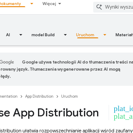
Dokumenty
Więcej
AI
model Build
Uruchom
Materiał
Google używa technologii AI do tłumaczenia treści n
erowany język. Tłumaczenia wygenerowane przez AI mogą
łędy.
entation
App Distribution
Uruchom
plat_i
se App Distribution
plat_
stribution
ułatwia rozpowszechnianie aplikacji wśród zaufany