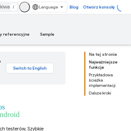
/
Blog
Otwórz konsolę
y referencyjne
Sample
Na tej stronie
a
Najważniejsze
funkcje
Przykładowa
ścieżka
implementacji
Dalsze kroki
os
android
ch testerów. Szybkie