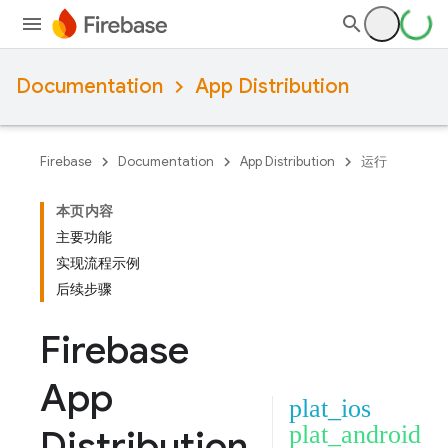
Documentation
App Distribution
Firebase
Documentation
App Distribution
运行
本页内容
主要功能
实现流程示例
后续步骤
Firebase
App
plat_ios
plat_android
Distribution