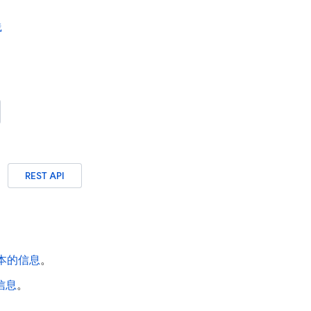
践
REST API
用版本的信息
。
的信息
。