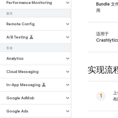
Performance Monitoring
Bundle 
用
迭代
Remote Config
适用于
A
/
B Testing
Crashlytic
互动
Analytics
实现流
Cloud Messaging
In-App Messaging
上
Google Ad
Mob
布
Google Ads