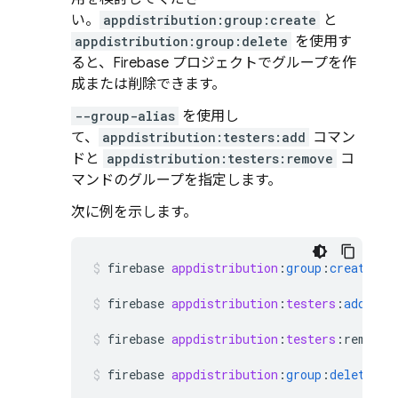
い。
appdistribution:group:create
と
appdistribution:group:delete
を使用す
ると、Firebase プロジェクトでグループを作
成または削除できます。
--group-alias
を使用し
て、
appdistribution:testers:add
コマン
ドと
appdistribution:testers:remove
コ
マンドのグループを指定します。
次に例を示します。
firebase
appdistribution
:
group
:
create
"Q
firebase
appdistribution
:
testers
:
add
--g
firebase
appdistribution
:
testers
:
remove
firebase
appdistribution
:
group
:
delete
qa