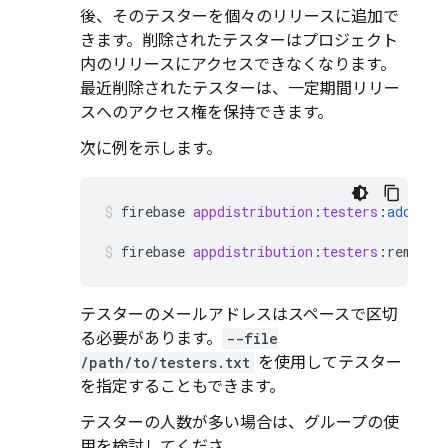
後、そのテスターを個々のリリースに追加で
きます。削除されたテスターはプロジェクト
内のリリースにアクセスできなくなります。
最近削除されたテスターは、一定期間リリー
スへのアクセス権を保持できます。
次に例を示します。
firebase
appdistribution
:
testers
:
add
ano
firebase
appdistribution
:
testers
:
remove
テスターのメールアドレスはスペースで区切
る必要があります。
--file
/path/to/testers.txt
を使用してテスター
を指定することもできます。
テスターの人数が多い場合は、グループの使
用を検討してくださ