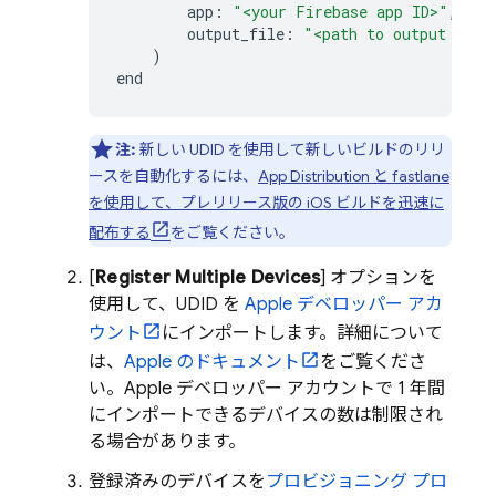
app
:
"<your Firebase app ID>"
,
output_file
:
"<path to output file
)
end
注:
新しい UDID を使用して新しいビルドのリリ
ースを自動化するには、
App Distribution
と fastlane
を使用して、プレリリース版の iOS ビルドを迅速に
配布する
をご覧ください。
[
Register Multiple Devices
] オプションを
使用して、UDID を
Apple デベロッパー アカ
ウント
にインポートします。詳細について
は、
Apple のドキュメント
をご覧くださ
い。Apple デベロッパー アカウントで 1 年間
にインポートできるデバイスの数は制限され
る場合があります。
登録済みのデバイスを
プロビジョニング プロ