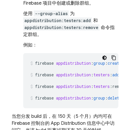
Firebase 项目中创建或删除群组。
使用
--group-alias
为
appdistribution:testers:add
和
appdistribution:testers:remove
命令指
定群组。
例如：
firebase
appdistribution
:
group
:
create
"Q
firebase
appdistribution
:
testers
:
add
--g
firebase
appdistribution
:
testers
:
remove
firebase
appdistribution
:
group
:
delete
qa
当您分发 build 后，在 150 天（5 个月）内均可在
Firebase
控制台的
App Distribution
信息中心中访