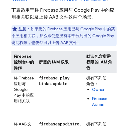
下表适用于将 Firebase 应用与
Google Play
中的应
用相关联以及上传 AAB 文件这两个场景。
注意
：如果您的 Firebase 应用已与
Google Play
中的某
个应用相关联，那么即使您没有本部分列出的
Google Play
访问权限
，也仍然可以上传 AAB 文件。
Firebase
默认包含所需
其他
控制台中的
所需的 IAM 权限
权限的 IAM 角
需的
操作
色
色
firebase
.
play
将 Firebase
拥有下列任一
以
管
Links
.
update
应用与
角色：
员
Google
Owner
份访
Play
中的应
Goog
Firebase
用相关联
Play
Admin
发者
号
firebaseappdistro
.
将 AAB 文
拥有下列任一
––