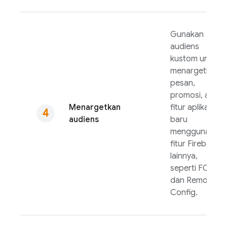
Gunakan
audiens
kustom untuk
menargetkan
pesan,
promosi, atau
Menargetkan
fitur aplikasi
audiens
baru
menggunakan
fitur Firebase
lainnya,
seperti
FCM
,
dan
Remote
Config
.