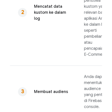
peristiwa
Mencatat data
kustom yang
kustom ke dalam
relevan bagi
log
aplikasi Anda
ke dalam log,
seperti
pembelian
atau
pencapaian
E-Commerce.
Anda dapat
menentukan
audience
Membuat audiens
yang penting
di
Firebase
console.