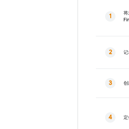
将
Fi
记
创
定