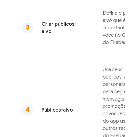
Defina o públi
alvo que é
Criar públicos-
importante par
alvo
você no Conso
do
Firebase
.
Use seus
públicos-alvo
personalizados
para segmenta
mensagens,
promoções ou
Públicos-alvo
novos recurso
do app usando
outros recurso
do Firebase,