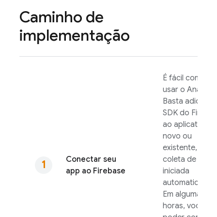
Caminho de
implementação
É fácil começar
usar o
Analytic
Basta adiciona
SDK do Fireba
ao aplicativo
novo ou
existente, e a
Conectar seu
coleta de dado
app ao Firebase
iniciada
automaticamen
Em algumas
horas, você vai