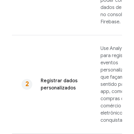
poder conferir
dados de análi
no console do
Firebase
.
Use
Analytics
para registrar
eventos
personalizados
que façam
Registrar dados
sentido para s
personalizados
app, como
compras de
comércio
eletrônico ou
conquistas.