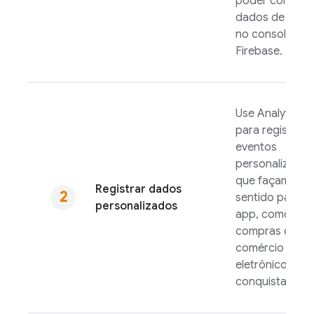
poder conferir
dados de análi
no console do
Firebase
.
Use
Analytics
para registrar
eventos
personalizados
que façam
Registrar dados
sentido para s
personalizados
app, como
compras de
comércio
eletrônico ou
conquistas.