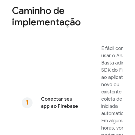
Caminho de
implementação
É fácil começar
usar o
Analytic
Basta adiciona
SDK do Fireba
ao aplicativo
novo ou
existente, e a
Conectar seu
coleta de dado
app ao Firebase
iniciada
automaticamen
Em algumas
horas, você vai