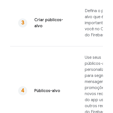
Defina o públi
alvo que é
Criar públicos-
importante par
alvo
você no Conso
do
Firebase
.
Use seus
públicos-alvo
personalizados
para segmenta
mensagens,
promoções ou
Públicos-alvo
novos recurso
do app usando
outros recurso
do Firebase,