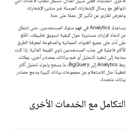
الأخرى. الجديدة. فعلى سبيل المثال، تسجِّل تلقائيًا الأحداث التي
تتوافق مع رسائل الإشعارات المرسلة عبر منشئ الإشعارات
وتعرض تقارير عن تأثير كل حملة على حدة
يساعدك
Analytics
في فهم سلوك المستخدمين، حتى تتمكن
من اتخاذ قرارات مستنيرة حول كيفية تسويق تطبيقك. اطّلع
على أداء على جميع القنوات المجانية والمدفوعة لمعرفة الطرق
الأكثر فاعلية في جذب المستخدمين ذوي القيمة العالية. إذا كنت
بحاجة إلى تنفيذ التحليل أو ضم بياناتك بمصادر أخرى، يمكنك
ربط
Analytics
إلى BigQuery، ما يسمح بإجراء تحليل أكثر
تعقيدًا مثل للاستعلام عن مجموعات بيانات كبيرة ودمج مصادر
بيانات متعددة.
التكامل مع الخدمات الأخرى