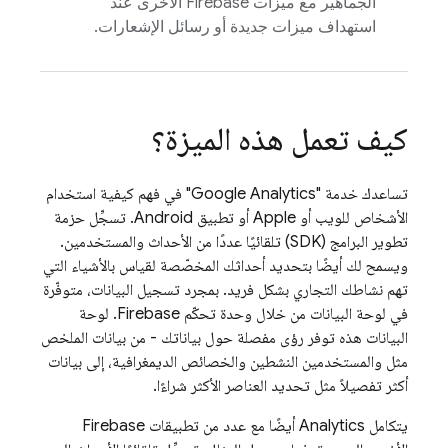
الجماهير مع ميزات Firebase الأخرى عند
استهداف ميزات جديدة أو رسائل الإشعارات.
كيف تعمل هذه الميزة؟
تساعدك خدمة "
Google Analytics
" في فهم كيفية استخدام
الأشخاص للويب أو Apple أو تطبيق Android. تسجِّل حزمة
تطوير البرامج (SDK) تلقائيًا عددًا من الأحداث والمستخدمين.
ويسمح لك أيضًا بتحديد أحداثك المخصّصة لقياس بالأشياء التي
تهم نشاطك التجاري بشكل فريد. بمجرد تسجيل البيانات، متوفّرة
في لوحة البيانات من خلال وحدة تحكّم
Firebase
. لوحة
البيانات هذه توفر رؤى مفصلة حول بياناتك - من بيانات الملخص
مثل والمستخدمين النشطين والخصائص الديمغرافية، إلى بيانات
أكثر تفصيلاً مثل تحديد العناصر الأكثر شراءًا.
يتكامل
Analytics
أيضًا مع عدد من تطبيقات Firebase