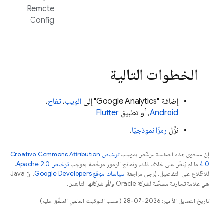
Remote
Config
الخطوات التالية
إضافة "
Google Analytics
" إلى
الويب
،
تفاح
،
Android
، أو تطبيق
Flutter
نزِّل
رمزًا نموذجيًا
.
إنّ محتوى هذه الصفحة مرخّص بموجب
ترخيص Creative Commons Attribution
4.0‏
ما لم يُنصّ على خلاف ذلك، ونماذج الرموز مرخّصة بموجب
ترخيص Apache 2.0‏
.
للاطّلاع على التفاصيل، يُرجى مراجعة
سياسات موقع Google Developers‏
. إنّ Java
هي علامة تجارية مسجَّلة لشركة Oracle و/أو شركائها التابعين.
تاريخ التعديل الأخير: 2026-07-28 (حسب التوقيت العالمي المتفَّق عليه)