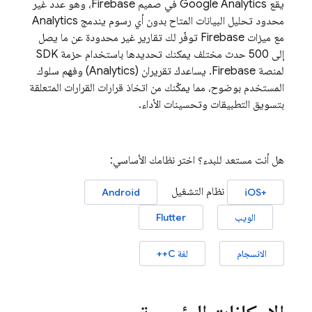
يقع
Google Analytics
في صميم Firebase، وهو عدد غير
محدود تحليل البيانات المتاح بدون أي رسوم يندمج
Analytics
مع ميزات Firebase توفّر لك تقارير غير محدودة عن ما يصل
إلى 500 حدث مختلف يمكنك تحديدها باستخدام حزمة SDK
لمنصة Firebase. يساعدك تقريران (
Analytics
) وفهم سلوك
المستخدم بوضوح، مما يمكّنك من اتخاذ قرارات القرارات المتعلقة
بتسويق التطبيقات وتحسينات الأداء.
هل أنت مستعد للبدء؟ اختر نظامك الأساسي:
نظام التشغيل
Android
+iOS
الويب
Flutter
الانسجام
لغة C++