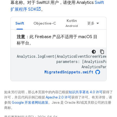
幕名称。对于 SwiftUI 用户，请使用
Analytics
Swift
扩展程序 SDK
。
Kotlin
Swift
Objective-C
更多
注意
：此 Firebase 产品不适用于 macOS 目
标平台。
Analytics
.
logEvent
(
AnalyticsEventScreenView
,
parameters
:
[
AnalyticsParame
AnalyticsParamet
MigratedSnippets
.
swift
如未另行说明，那么本页面中的内容已根据
知识共享署名 4.0 许可
获得了
许可，并且代码示例已根据
Apache 2.0 许可
获得了许可。有关详情，请
参阅
Google 开发者网站政策
。Java 是 Oracle 和/或其关联公司的注册
商标。