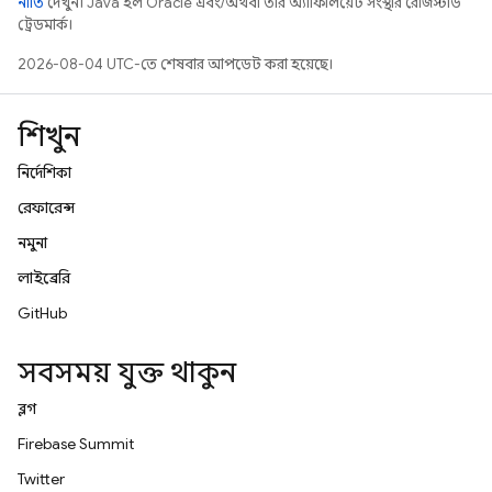
নীতি
দেখুন। Java হল Oracle এবং/অথবা তার অ্যাফিলিয়েট সংস্থার রেজিস্টার্ড
ট্রেডমার্ক।
2026-08-04 UTC-তে শেষবার আপডেট করা হয়েছে।
শিখুন
নির্দেশিকা
রেফারেন্স
নমুনা
লাইব্রেরি
GitHub
সবসময় যুক্ত থাকুন
ব্লগ
Firebase Summit
Twitter