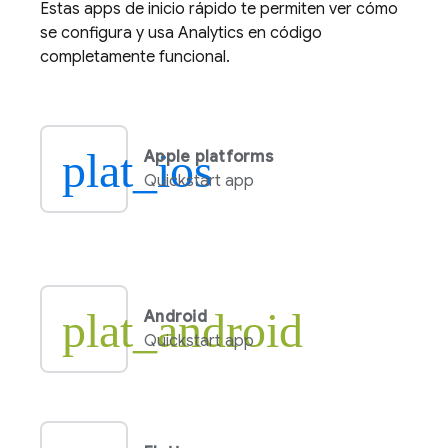
Estas apps de inicio rápido te permiten ver cómo
se configura y usa
Analytics
en código
completamente funcional.
plat_ios
Apple platforms
Quickstart app
plat_android
Android
Quickstart app