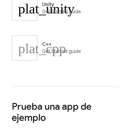
plat_unity
Unity
Get Started guide
plat_cpp
C++
Get Started guide
Prueba una app de
ejemplo