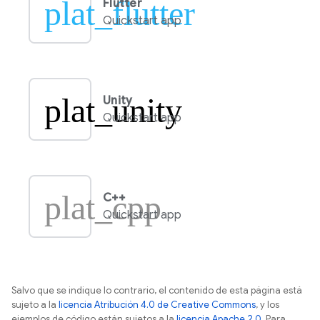
plat_flutter
Flutter
Quickstart app
plat_unity
Unity
Quickstart app
plat_cpp
C++
Quickstart app
Salvo que se indique lo contrario, el contenido de esta página está
sujeto a la
licencia Atribución 4.0 de Creative Commons
, y los
ejemplos de código están sujetos a la
licencia Apache 2.0
. Para