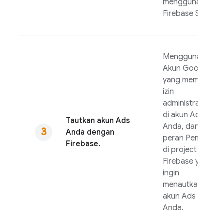
menggunakan
Firebase SDK.
Menggunakan
Akun Google
yang memiliki
izin
administrator
di akun
Ads
Tautkan akun
Ads
Anda, dan
Anda dengan
peran Pemilik
Firebase.
di project
Firebase yang
ingin
menautkan ke
akun
Ads
Anda.