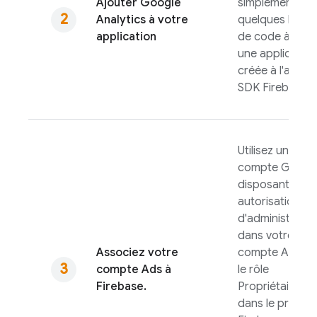
Ajouter
Google
simplement
Analytics
à votre
quelques ligne
application
de code à une
une application
créée à l'aide d
SDK Firebase.
Utilisez un
compte Googl
disposant des
autorisations
d'administrateu
dans votre
Associez votre
compte
Ads
et
compte
Ads
à
le rôle
Firebase.
Propriétaire
dans le projet