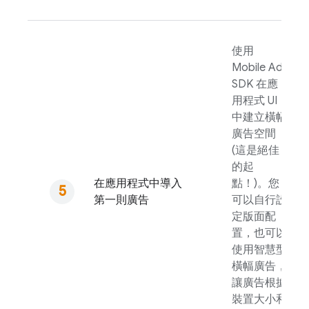
使用
Mobile Ads
SDK 在應
用程式 UI
中建立橫幅
廣告空間
(這是絕佳
的起
在應用程式中導入
點！)。您
第一則廣告
可以自行設
定版面配
置，也可以
使用智慧型
橫幅廣告，
讓廣告根據
裝置大小和