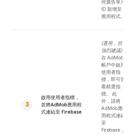
何廣告單元
ID 新增至
應用程式。
(選用，但
強烈建議)
在
AdMob
帳戶中啟用
使用者指
標，即可查
看精選指
標。 此
啟用使用者指標，
外，請將
並將
AdMob
應用程
AdMob
應
式連結至 Firebase
用程式連結
至
Firebase，