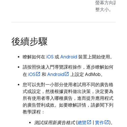
螢幕方向調
整大小。
後續步驟
瞭解如何在
iOS
或
Android
裝置上開始使用。
請按照快速入門導覽課程操作，逐步瞭解如何
在
iOS
和
Android
上設定
AdMob
。
您可以先對一小部分使用者試用不同的廣告格
式或設定，然後根據資料做出決策，決定要為
所有使用者導入哪種廣告，進而提升應用程式
的廣告營利成效。如要瞭解詳情，請參閱下列
教學課程：
測試採用新廣告格式
(
總覽
|
實作
)。